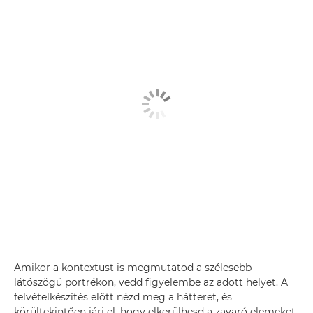
Amikor a kontextust is megmutatod a szélesebb
látószögű portrékon, vedd figyelembe az adott helyet. A
felvételkészítés előtt nézd meg a hátteret, és
körültekintően járj el, hogy elkerülhesd a zavaró elemeket.