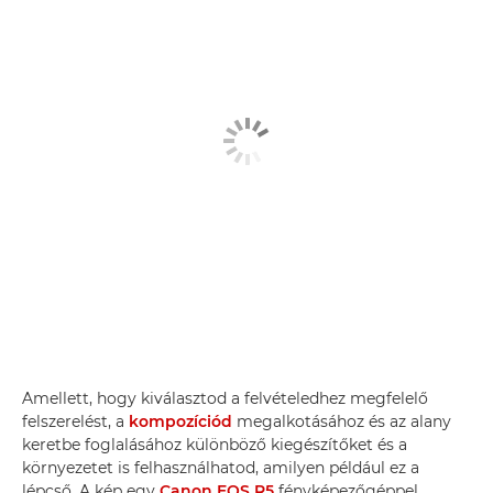
Amellett, hogy kiválasztod a felvételedhez megfelelő
felszerelést, a
kompozíciód
megalkotásához és az alany
keretbe foglalásához különböző kiegészítőket és a
környezetet is felhasználhatod, amilyen például ez a
lépcső. A kép egy
Canon EOS R5
fényképezőgéppel,