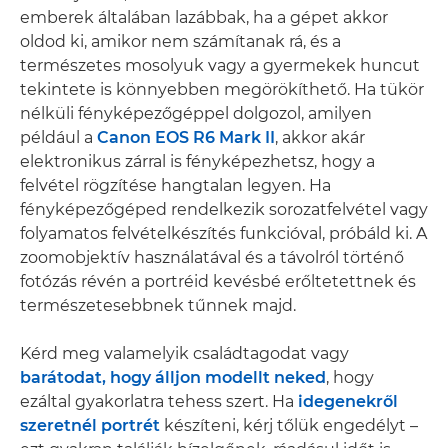
emberek általában lazábbak, ha a gépet akkor
oldod ki, amikor nem számítanak rá, és a
természetes mosolyuk vagy a gyermekek huncut
tekintete is könnyebben megörökíthető. Ha tükör
nélküli fényképezőgéppel dolgozol, amilyen
például a
Canon EOS R6 Mark II
, akkor akár
elektronikus zárral is fényképezhetsz, hogy a
felvétel rögzítése hangtalan legyen. Ha
fényképezőgéped rendelkezik sorozatfelvétel vagy
folyamatos felvételkészítés funkcióval, próbáld ki. A
zoomobjektív használatával és a távolról történő
fotózás révén a portréid kevésbé erőltetettnek és
természetesebbnek tűnnek majd.
Kérd meg valamelyik családtagodat vagy
barátodat, hogy álljon modellt neked
, hogy
ezáltal gyakorlatra tehess szert. Ha
idegenekről
szeretnél portrét
készíteni, kérj tőlük engedélyt –