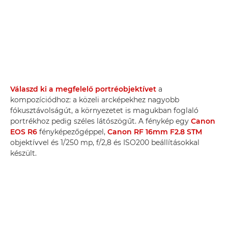
Válaszd ki a megfelelő portréobjektívet
a
kompozíciódhoz: a közeli arcképekhez nagyobb
fókusztávolságút, a környezetet is magukban foglaló
portrékhoz pedig széles látószögűt. A fénykép egy
Canon
EOS R6
fényképezőgéppel,
Canon RF 16mm F2.8 STM
objektívvel és 1/250 mp, f/2,8 és ISO200 beállításokkal
készült.