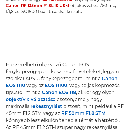
Canon RF 135mm F1.8L IS USM
objektívvel és 1/60 mp,
f/1,8 és ISO1600 beállításokkal készült.
Ha cserélhető objektívű Canon EOS
fényképezőgéppel készítesz felvételeket, legyen
szó akár APS-C fényképezőgépről, mint a
Canon
EOS R10
vagy az
EOS R100
, vagy teljes képmezős
típusról, mint a
Canon EOS R8
, akkor egy olyan
objektív kiválasztása
esetén, amely nagy
maximális
rekesznyílást
biztosít, mint például a RF
45mm F1.2 STM vagy az
RF 50mm F1.8 STM
,
könnyebb lesz elkülönítened a témát a háttértől.
Az RF 45mm F1.2 STM szuper nagy rekesznyílása