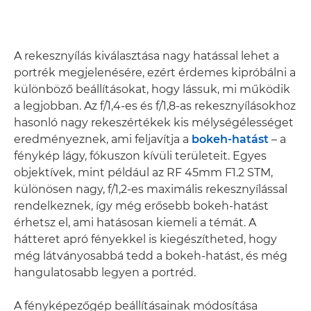
A rekesznyílás kiválasztása nagy hatással lehet a
portrék megjelenésére, ezért érdemes kipróbálni a
különböző beállításokat, hogy lássuk, mi működik
a legjobban. Az f/1,4-es és f/1,8-as rekesznyílásokhoz
hasonló nagy rekeszértékek kis mélységélességet
eredményeznek, ami feljavítja a
bokeh-hatást
– a
fénykép lágy, fókuszon kívüli területeit. Egyes
objektívek, mint például az RF 45mm F1.2 STM,
különösen nagy, f/1,2-es maximális rekesznyílással
rendelkeznek, így még erősebb bokeh-hatást
érhetsz el, ami hatásosan kiemeli a témát. A
hátteret apró fényekkel is kiegészítheted, hogy
még látványosabbá tedd a bokeh-hatást, és még
hangulatosabb legyen a portréd.
A fényképezőgép beállításainak módosítása