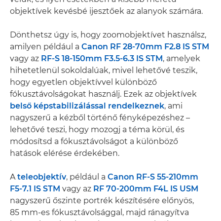
objektívek kevésbé ijesztőek az alanyok számára.
Dönthetsz úgy is, hogy zoomobjektívet használsz,
amilyen például a
Canon RF 28-70mm F2.8 IS STM
vagy az
RF-S 18-150mm F3.5-6.3 IS STM
, amelyek
hihetetlenül sokoldalúak, mivel lehetővé teszik,
hogy egyetlen objektívvel különböző
fókusztávolságokat használj. Ezek az objektívek
belső képstabilizálással rendelkeznek
, ami
nagyszerű a kézből történő fényképezéshez –
lehetővé teszi, hogy mozogj a téma körül, és
módosítsd a fókusztávolságot a különböző
hatások elérése érdekében.
A
teleobjektív
, például a
Canon RF-S 55-210mm
F5-7.1 IS STM
vagy az
RF 70-200mm F4L IS USM
nagyszerű őszinte portrék készítésére előnyös,
85 mm-es fókusztávolsággal, majd ránagyítva