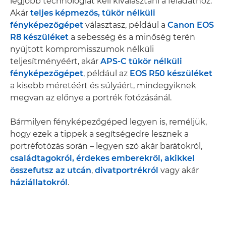
legjobb technológiát kell kiválasztani a feladathoz.
Akár
teljes képmezős, tükör nélküli
fényképezőgépet
választasz, például a
Canon EOS
R8 készüléket
a sebesség és a minőség terén
nyújtott kompromisszumok nélküli
teljesítményéért, akár
APS-C tükör nélküli
fényképezőgépet
, például az
EOS R50 készüléket
a kisebb méretéért és súlyáért, mindegyiknek
megvan az előnye a portrék fotózásánál.
Bármilyen fényképezőgéped legyen is, reméljük,
hogy ezek a tippek a segítségedre lesznek a
portréfotózás során – legyen szó akár barátokról,
családtagokról
, érdekes emberekről, akikkel
összefutsz az utcán
,
divatportrékról
vagy akár
háziállatokról
.