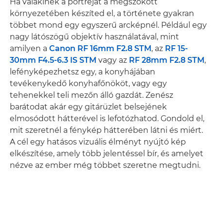
Ha valakinek a portréját a megszokott
környezetében készíted el, a története gyakran
többet mond egy egyszerű arcképnél. Például egy
nagy látószögű objektív használatával, mint
amilyen a
Canon RF 16mm F2.8 STM
, az
RF 15-
30mm F4.5-6.3 IS STM
vagy az
RF 28mm F2.8 STM
,
lefényképezhetsz egy, a konyhájában
tevékenykedő konyhafőnököt, vagy egy
tehenekkel teli mezőn álló gazdát. Zenész
barátodat akár egy gitárüzlet belsejének
elmosódott hátterével is lefotózhatod. Gondold el,
mit szeretnél a fénykép hátterében látni és miért.
A cél egy hatásos vizuális élményt nyújtó kép
elkészítése, amely több jelentéssel bír, és amelyet
nézve az ember még többet szeretne megtudni.