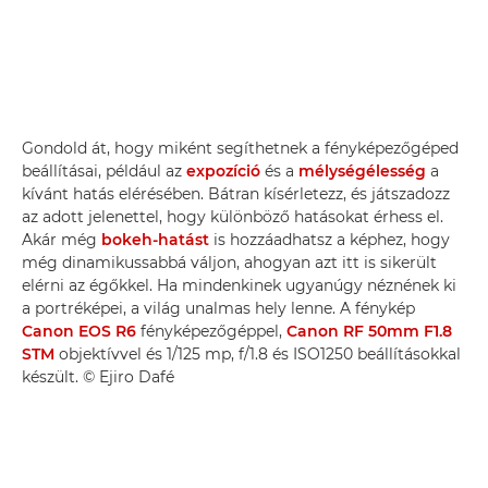
Gondold át, hogy miként segíthetnek a fényképezőgéped
beállításai, például az
expozíció
és a
mélységélesség
a
kívánt hatás elérésében. Bátran kísérletezz, és játszadozz
az adott jelenettel, hogy különböző hatásokat érhess el.
Akár még
bokeh-hatást
is hozzáadhatsz a képhez, hogy
még dinamikussabbá váljon, ahogyan azt itt is sikerült
elérni az égőkkel. Ha mindenkinek ugyanúgy néznének ki
a portréképei, a világ unalmas hely lenne. A fénykép
Canon EOS R6
fényképezőgéppel,
Canon RF 50mm F1.8
STM
objektívvel és 1/125 mp, f/1.8 és ISO1250 beállításokkal
készült. © Ejiro Dafé