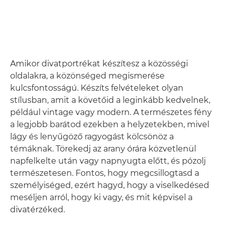
Amikor divatportrékat készítesz a közösségi
oldalakra, a közönséged megismerése
kulcsfontosságú. Készíts felvételeket olyan
stílusban, amit a követőid a leginkább kedvelnek,
például vintage vagy modern. A természetes fény
a legjobb barátod ezekben a helyzetekben, mivel
lágy és lenyűgöző ragyogást kölcsönöz a
témáknak. Törekedj az arany órára közvetlenül
napfelkelte után vagy napnyugta előtt, és pózolj
természetesen. Fontos, hogy megcsillogtasd a
személyiséged, ezért hagyd, hogy a viselkedésed
meséljen arról, hogy ki vagy, és mit képvisel a
divatérzéked.