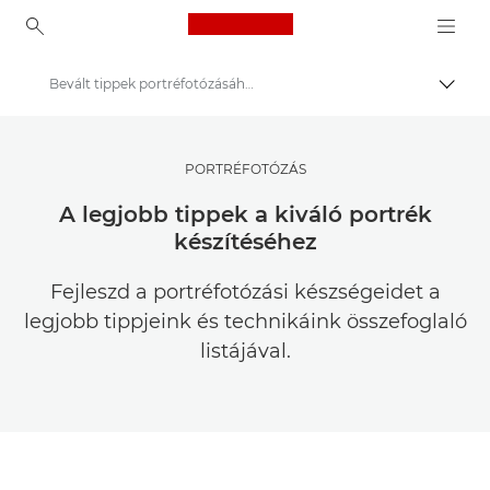
Canon Logo, back to ho
Bevált tippek portréfotózásához
Váltá
Canon
Meríts inspirációt | Tippek fényképezéshez és nyomtatáshoz, valamint vásárlói útmutatók
PORTRÉFOTÓZÁS
Fényképezési és nyomtatási tippek és technikák
A legjobb tippek a kiváló portrék
készítéséhez
Fejleszd a portréfotózási készségeidet a
legjobb tippjeink és technikáink összefoglaló
listájával.