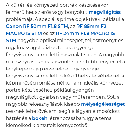
A kültéri és környezeti portrék készítésekor
felmerülhet az erős vagy bonyolult
megvilágítás
problémája. A speciális prime objektívek, például a
Canon RF 50mm F1.8 STM
, az
RF 85mm F2
MACRO IS STM
és az
RF 24mm F1.8 MACRO IS
STM
nagyobb optikai minőséget, teljesítményt és
rugalmasságot biztosítanak a gyenge
fényviszonyok melletti használat során. A nagyobb
rekesznyílásoknak köszönhetően több fény éri el a
fényképezőgép érzékelőjét, így gyenge
fényviszonyok mellett is készíthetsz felvételeket a
képminőség romlása nélkül, ami ideális környezeti
portré készítéséhez például gyengén
megvilágított gyárban vagy műteremben. Sőt, a
nagyobb rekesznyílások kisebb
mélységélességet
tesznek lehetővé, ami segít a lágyan elmosódott
háttér és a
bokeh
létrehozásában, így a téma
kiemelkedik a zsúfolt környezetből.