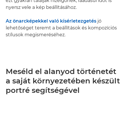
ezt gyakran találják hízelgőnek, ráadásul időt is
nyersz vele a kép beállításához.
Az önarcképekkel való kísérletezgetés
jó
lehetőséget teremt a beállítások és kompozíciós
stílusok megismeréséhez.
Meséld el alanyod történetét
a saját környezetében készült
portré segítségével