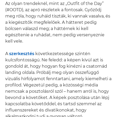
Az olyan trendeknél, mint az „Outfit of the Day”
(#OOTD), az apró részletek a fontosak. Győződj
meg róla, hogy ruháid tiszták, ki vannak vasalva, és
a kiegészítők megfelelőek. A hátteret pedig
bölcsen válaszd meg; a háttérnek ki kell
egészítenie a ruhádat, nem pedig versenyeznie
kell vele.
A
szerkesztés
következetessége szintén
kulcsfontosságú. Ne feledd: a képen kívül azt is
gondold át, hogy hogyan fog kinézni a csatornád
landing oldala. Próbálj meg olyan összefüggő
vizuális hírfolyamot fenntartani, amely kiemelheti a
profilod. Végezetül pedig, a közösségi média
nemcsak a posztolásról szól – hanem arról is, hogy
bevond a követőket. A képek posztolása után lépj
kapcsolatba követőddel, és tartsd szemmel az
influenszereket és divatikonokat, hogy
alkalmazkodni tudj a gyorsan változó