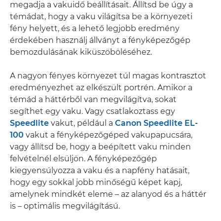
megadja a vakuidő beállításait. Állítsd be úgy a
témádat, hogy a vaku világítsa be a környezeti
fény helyett, és a lehető legjobb eredmény
érdekében használj állványt a fényképezőgép
bemozdulásának kiküszöböléséhez.
A nagyon fényes környezet túl magas kontrasztot
eredményezhet az elkészült portrén. Amikor a
témád a háttérből van megvilágítva, sokat
segíthet egy vaku. Vagy csatlakoztass egy
Speedlite
vakut, például a
Canon Speedlite EL-
100
vakut a fényképezőgéped vakupapucsára,
vagy állítsd be, hogy a beépített vaku minden
felvételnél elsüljön. A fényképezőgép
kiegyensúlyozza a vaku és a napfény hatásait,
hogy egy sokkal jobb minőségű képet kapj,
amelynek mindkét eleme – az alanyod és a háttér
is – optimális megvilágítású.