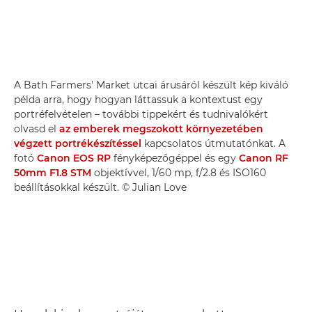
A Bath Farmers' Market utcai árusáról készült kép kiváló
példa arra, hogy hogyan láttassuk a kontextust egy
portréfelvételen – további tippekért és tudnivalókért
olvasd el
az emberek megszokott környezetében
végzett portrékészítéssel
kapcsolatos útmutatónkat. A
fotó
Canon EOS RP
fényképezőgéppel és egy
Canon RF
50mm F1.8 STM
objektívvel, 1/60 mp, f/2.8 és ISO160
beállításokkal készült. © Julian Love