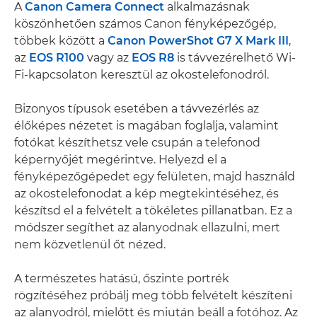
A
Canon Camera Connect
alkalmazásnak
köszönhetően számos Canon fényképezőgép,
többek között a
Canon PowerShot G7 X Mark III
,
az
EOS R100
vagy az
EOS R8
is távvezérelhető Wi-
Fi-kapcsolaton keresztül az okostelefonodról.
Bizonyos típusok esetében a távvezérlés az
élőképes nézetet is magában foglalja, valamint
fotókat készíthetsz vele csupán a telefonod
képernyőjét megérintve. Helyezd el a
fényképezőgépedet egy felületen, majd használd
az okostelefonodat a kép megtekintéséhez, és
készítsd el a felvételt a tökéletes pillanatban. Ez a
módszer segíthet az alanyodnak ellazulni, mert
nem közvetlenül őt nézed.
A természetes hatású, őszinte portrék
rögzítéséhez próbálj meg több felvételt készíteni
az alanyodról, mielőtt és miután beáll a fotóhoz. Az