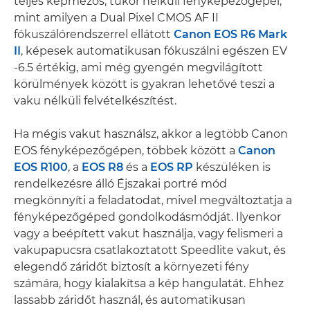
teljes képmezős, tükör nélküli fényképezőgépei,
mint amilyen a Dual Pixel CMOS AF II
fókuszálórendszerrel ellátott
Canon EOS R6 Mark
II
, képesek automatikusan fókuszálni egészen EV
-6.5 értékig, ami még gyengén megvilágított
körülmények között is gyakran lehetővé teszi a
vaku nélküli felvételkészítést.
Ha mégis vakut használsz, akkor a legtöbb Canon
EOS fényképezőgépen, többek között a
Canon
EOS R100
, a
EOS R8
és a
EOS RP
készüléken is
rendelkezésre álló Éjszakai portré mód
megkönnyíti a feladatodat, mivel megváltoztatja a
fényképezőgéped gondolkodásmódját. Ilyenkor
vagy a beépített vakut használja, vagy felismeri a
vakupapucsra csatlakoztatott Speedlite vakut, és
elegendő záridőt biztosít a környezeti fény
számára, hogy kialakítsa a kép hangulatát. Ehhez
lassabb záridőt használ, és automatikusan