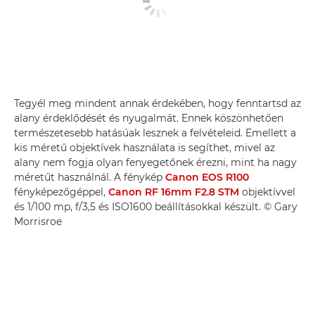
Tegyél meg mindent annak érdekében, hogy fenntartsd az
alany érdeklődését és nyugalmát. Ennek köszönhetően
természetesebb hatásúak lesznek a felvételeid. Emellett a
kis méretű objektívek használata is segíthet, mivel az
alany nem fogja olyan fenyegetőnek érezni, mint ha nagy
méretűt használnál. A fénykép
Canon EOS R100
fényképezőgéppel,
Canon RF 16mm F2.8 STM
objektívvel
és 1/100 mp, f/3,5 és ISO1600 beállításokkal készült. © Gary
Morrisroe