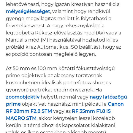
lehetővé teszi, hogy igazán kreatívan használd a
mélységélességet
, valamint hogy rendkívül
gyenge megvilágítás mellett is folytathasd a
felvételkészítést. A nagy rekesznyílásból a
legtöbbet a Rekesz-előválasztás mód (Av) vagy a
Manuális mód (M) használatával hozhatod ki, és
próbáld ki az Automatikus ISO beállítást, hogy az
expozíció pontosan megfelelő legyen.
Az 50 mm és 100 mm közötti fókusztávolságú
prime objektívek az alacsony torzításnak
köszönhetően ideálisak portréfotózáshoz, és
gyönyörű portrékat eredményeznek. Ha
zoomobjektív
helyett normál vagy
nagy látószögű
prime
objektívet használsz, mint például a
Canon
RF 28mm F2.8 STM
vagy az
RF 35mm F1.8 IS
MACRO STM
, akkor kénytelen leszel közelebb
kerülni a témáidhoz, és kapcsolatot kialakítani
velük, és ilyen esetekben a kisebb méretű