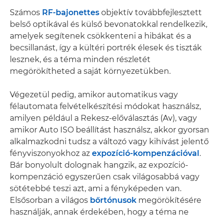
Számos
RF-bajonettes
objektív továbbfejlesztett
belső optikával és külső bevonatokkal rendelkezik,
amelyek segítenek csökkenteni a hibákat és a
becsillanást, így a kültéri portrék élesek és tiszták
lesznek, és a téma minden részletét
megörökítheted a saját környezetükben.
Végezetül pedig, amikor automatikus vagy
félautomata felvételkészítési módokat használsz,
amilyen például a Rekesz-előválasztás (Av), vagy
amikor Auto ISO beállítást használsz, akkor gyorsan
alkalmazkodni tudsz a változó vagy kihívást jelentő
fényviszonyokhoz az
expozíció-kompenzációval
.
Bár bonyolult dolognak hangzik, az expozíció-
kompenzáció egyszerűen csak világosabbá vagy
sötétebbé teszi azt, ami a fényképeden van.
Elsősorban a világos
bőrtónusok
megörökítésére
használják, annak érdekében, hogy a téma ne