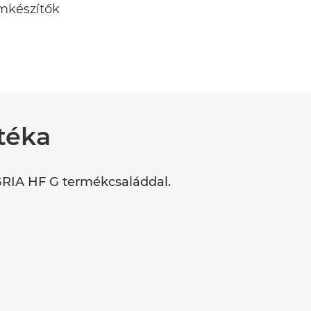
lmkészítők
téka
EGRIA HF G termékcsaláddal.