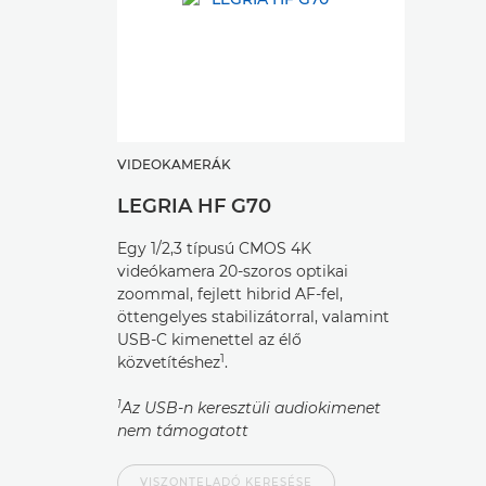
VIDEOKAMERÁK
LEGRIA HF G70
Egy 1/2,3 típusú CMOS 4K
videókamera 20-szoros optikai
zoommal, fejlett hibrid AF-fel,
öttengelyes stabilizátorral, valamint
USB-C kimenettel az élő
1
közvetítéshez
.
1
Az USB-n keresztüli audiokimenet
nem támogatott
VISZONTELADÓ KERESÉSE