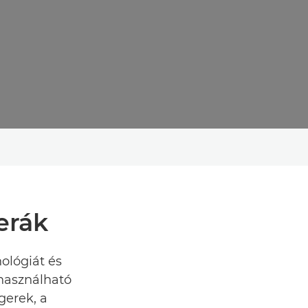
erák
ológiát és
 használható
gerek, a