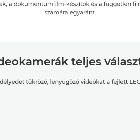
k, a dokumentumfilm-készítők és a független fi
számára egyaránt.
deokamerák teljes válasz
edélyedet tükröző, lenyűgöző videókat a fejlett L