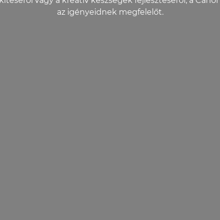
ítéséről vagy a kreatív készségek fejlesztéséről, a Can
az igényeidnek megfelelőt.