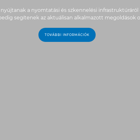
nyújtanak a nyomtatási és szkennelési infrastruktúráról é
 pedig segítenek az aktuálisan alkalmazott megoldások o
TOVÁBBI INFORMÁCIÓK