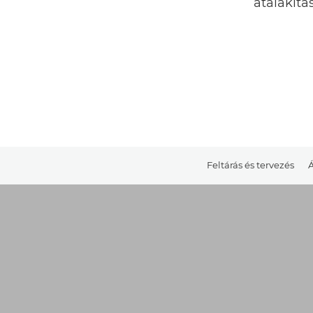
átalakít
Feltárás és tervezés
Á