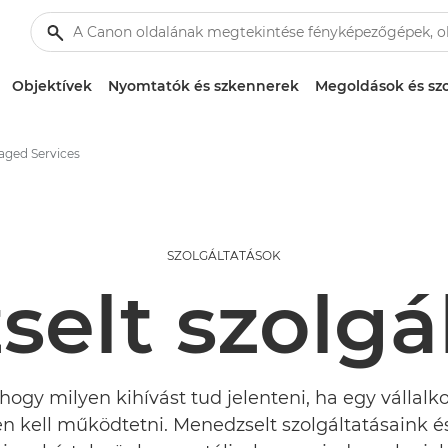
Objektívek
Nyomtatók és szkennerek
Megoldások és szo
ged Services
SZOLGÁLTATÁSOK
elt szolgá
hogy milyen kihívást tud jelenteni, ha egy vállalk
n kell működtetni. Menedzselt szolgáltatásaink és