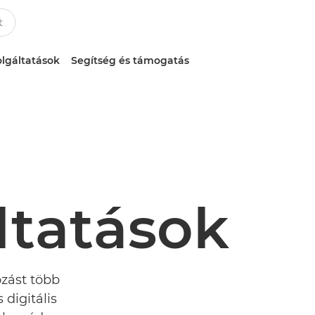
lgáltatások
Segítség és támogatás
ltatások
ozást több
 digitális