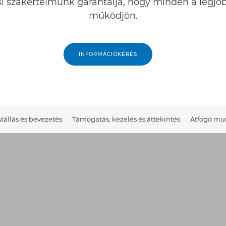
ási szakértelmünk garantálja, hogy minden a legj
működjön.
INFORMÁCIÓKÉRÉS
tállás és bevezetés
Támogatás, kezelés és áttekintés
Átfogó mun