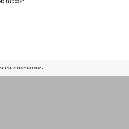
obb módon
kahelyi szolgáltatások