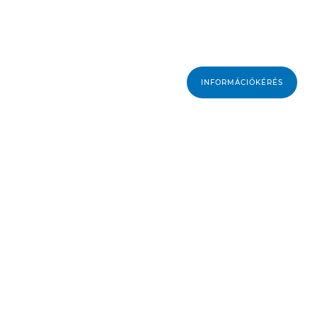
gyorsítsa fel a digitáli
folyamatautomatizálássa
felhőalapú csatlakozás
INFORMÁCIÓKÉRÉS