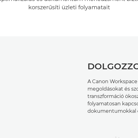
korszerűsíti üzleti folyamatait
DOLGOZZ
A Canon Workspace C
megoldásokat és szol
transzformáció ökosz
folyamatosan kapcso
dokumentumokkal é