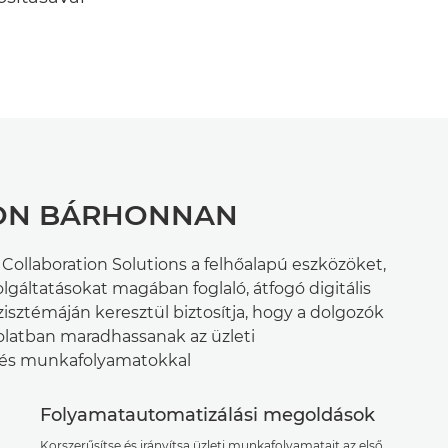
ON BÁRHONNAN
ollaboration Solutions a felhőalapú eszközöket,
gáltatásokat magában foglaló, átfogó digitális
isztémáján keresztül biztosítja, hogy a dolgozók
latban maradhassanak az üzleti
s munkafolyamatokkal
Folyamatautomatizálási megoldások
Korszerűsítse és irányítsa üzleti munkafolyamatait az első