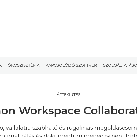
K
ÖKOSZISZTÉMA
KAPCSOLÓDÓ SZOFTVER
SZOLGÁLTATÁS
ÁTTEKINTÉS
on Workspace Collabora
ó, vállalatra szabható és rugalmas megoldáscso
optimalizálás és dokumentum menedzsment bizto