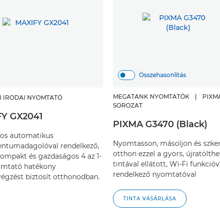
Összehasonlítás
MEGATANK NYOMTATÓK
|
PIXM
I IRODAI NYOMTATÓ
SOROZAT
Y GX2041
PIXMA G3470 (Black)
pos automatikus
Nyomtasson, másoljon és szke
ntumadagolóval rendelkező,
otthon ezzel a gyors, újratölth
kompakt és gazdaságos 4 az 1-
tintával ellátott, Wi-Fi funkcióv
omtató hatékony
rendelkező nyomtatóval
gzést biztosít otthonodban.
TINTA VÁSÁRLÁSA