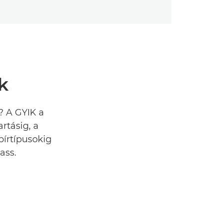
k
? A GYIK a
rtásig, a
pírtípusokig
ass.