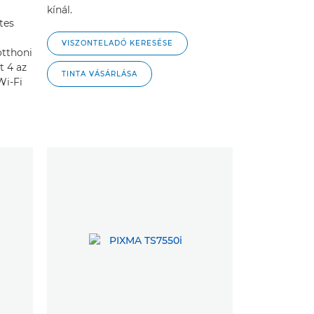
kínál.
tes
VISZONTELADÓ KERESÉSE
otthoni
t 4 az
TINTA VÁSÁRLÁSA
Wi-Fi