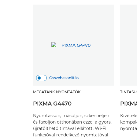
Összehasonlítás
MEGATANK NYOMTATÓK
TINTAS
PIXMA G4470
PIXM
Nyomtasson, másoljon, szkenneljen
Kivétel
és faxoljon otthonában ezzel a gyors,
kompakt
újratölthető tintával ellátott, Wi-Fi
nyomtat
funkcióval rendelkező nyomtatóval