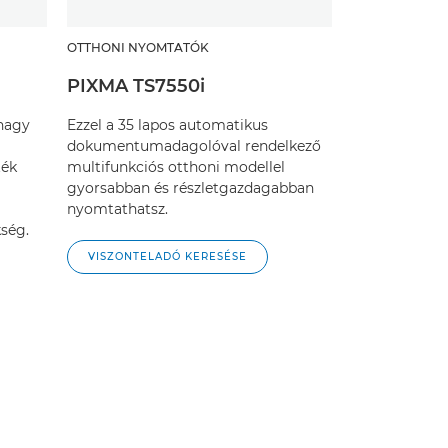
OTTHONI NYOMTATÓK
PIXMA TS7550i
nagy
Ezzel a 35 lapos automatikus
dokumentumadagolóval rendelkező
ték
multifunkciós otthoni modellel
gyorsabban és részletgazdagabban
nyomtathatsz.
ség.
VISZONTELADÓ KERESÉSE