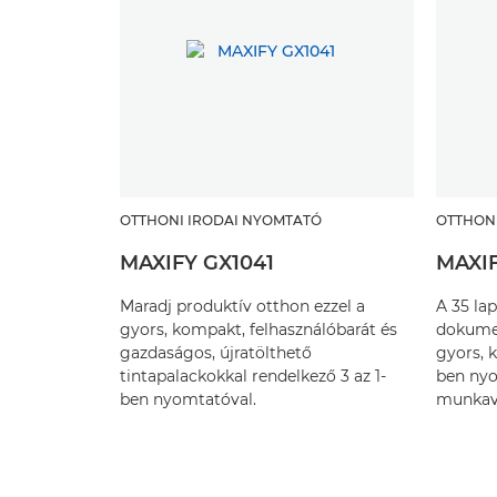
OTTHONI IRODAI NYOMTATÓ
OTTHON
MAXIFY GX1041
MAXIF
Maradj produktív otthon ezzel a
A 35 la
gyors, kompakt, felhasználóbarát és
dokume
gazdaságos, újratölthető
gyors, 
tintapalackokkal rendelkező 3 az 1-
ben ny
ben nyomtatóval.
munkavé