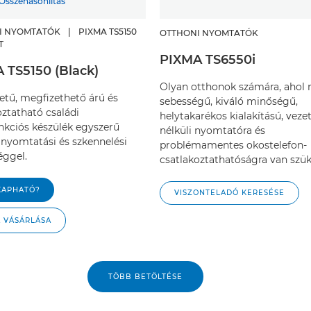
Összehasonlítás
I NYOMTATÓK
|
PIXMA TS5150
OTTHONI NYOMTATÓK
T
PIXMA TS6550i
 TS5150 (Black)
Olyan otthonok számára, ahol 
etű, megfizethető árú és
sebességű, kiváló minőségű,
oztatható családi
helytakarékos kialakítású, veze
nkciós készülék egyszerű
nélküli nyomtatóra és
 nyomtatási és szkennelési
problémamentes okostelefon-
éggel.
csatlakoztathatóságra van szük
KAPHATÓ?
VISZONTELADÓ KERESÉSE
A VÁSÁRLÁSA
VISSZAÁLLÍTÁS
TÖBB BETÖLTÉSE