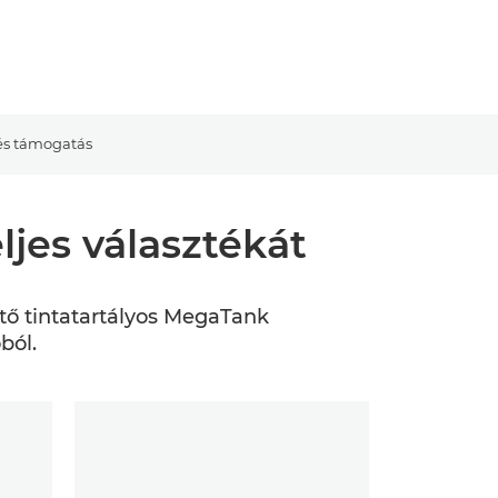
és támogatás
jes választékát
tő tintatartályos MegaTank
ból.