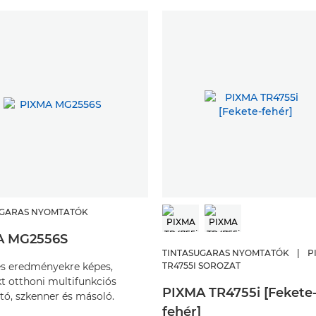
UGARAS NYOMTATÓK
A MG2556S
TINTASUGARAS NYOMTATÓK
|
P
es eredményekre képes,
TR4755I SOROZAT
 otthoni multifunkciós
PIXMA TR4755i [Fekete
ó, szkenner és másoló.
fehér]