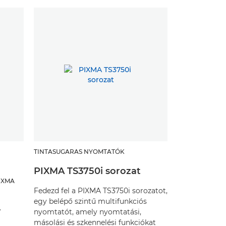
TINTASUGARAS NYOMTATÓK
PIXMA TS3750i sorozat
IXMA
Fedezd fel a PIXMA TS3750i sorozatot,
egy belépő szintű multifunkciós
-
nyomtatót, amely nyomtatási,
másolási és szkennelési funkciókat