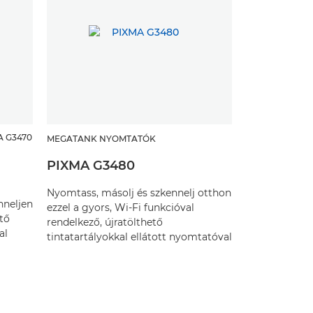
A G3470
MEGATANK NYOMTATÓK
PIXMA G3480
Nyomtass, másolj és szkennelj otthon
nneljen
ezzel a gyors, Wi-Fi funkcióval
ető
rendelkező, újratölthető
al
tintatartályokkal ellátott nyomtatóval