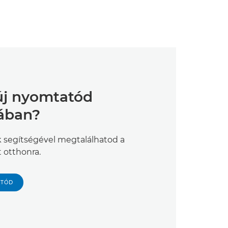
új nyomtatód
sában?
 segítségével megtalálhatod a
 otthonra.
ATÓD