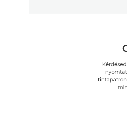
Kérdésed 
nyomtatá
tintapatron
min