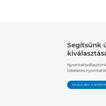
Segítsünk 
kiválasztá
Nyomtatóválasztónk
tökéletes nyomtatót
TALÁLD MEG A NYOMT