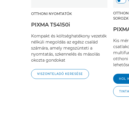
OTTHON
OTTHONI NYOMTATÓK
SOROZA
PIXMA TS4150i
PIXMA
Kompakt és költséghatékony vezeték
Kis mér
nélküli megoldás az egész család
csatlak
számára, amely megszünteti a
multifu
nyomtatás, szkennelés és másolás
otthoni
okozta gondokat
lehetős
VISZONTELADÓ KERESÉSE
HOL 
TINT