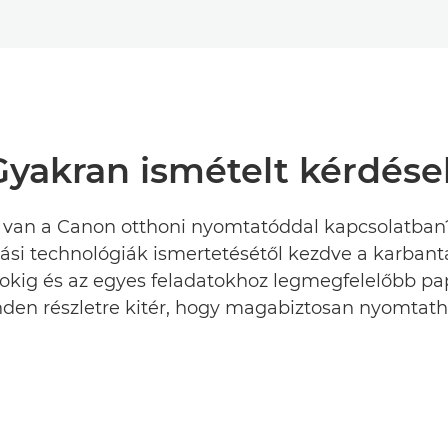
Gyakran ismételt kérdése
van a Canon otthoni nyomtatóddal kapcsolatban
si technológiák ismertetésétől kezdve a karbanta
okig és az egyes feladatokhoz legmegfelelőbb pa
den részletre kitér, hogy magabiztosan nyomtath