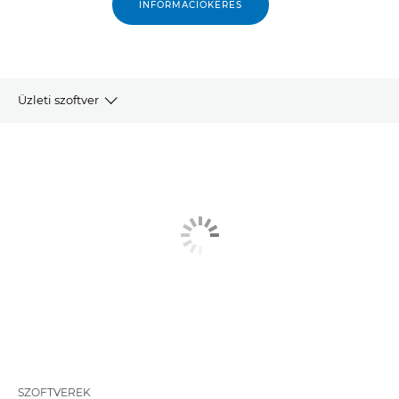
INFORMÁCIÓKÉRÉS
Üzleti szoftver
WORKSPACE BUSINESS ÜZLETI SZOFTVER
SZÉLES FORMÁTUMÚ NYOMTATÁS
IPARI ÉS KERESKEDELMI CÉLÚ NYOMTATÁS
SZOFTVEREK