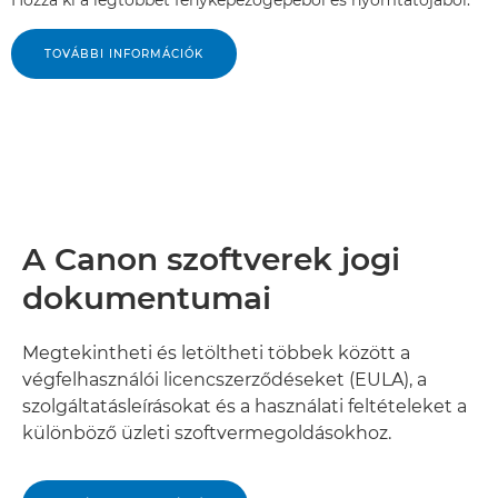
Hozza ki a legtöbbet fényképezőgépéből és nyomtatójából.
TOVÁBBI INFORMÁCIÓK
A Canon szoftverek jogi
dokumentumai
Megtekintheti és letöltheti többek között a
végfelhasználói licencszerződéseket (EULA), a
szolgáltatásleírásokat és a használati feltételeket a
különböző üzleti szoftvermegoldásokhoz.