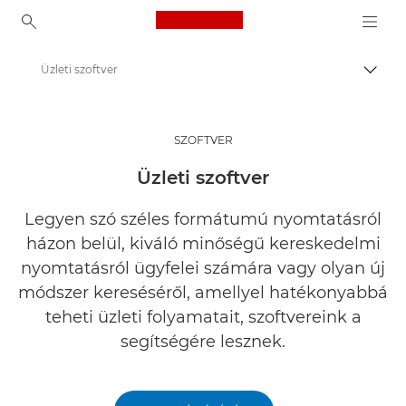
Canon Logo, back to ho
Üzleti szoftver
Váltá
Canon
Megoldások és szolgáltatások
SZOFTVER
Üzleti termékek
Üzleti szoftver
Legyen szó széles formátumú nyomtatásról
házon belül, kiváló minőségű kereskedelmi
nyomtatásról ügyfelei számára vagy olyan új
módszer kereséséről, amellyel hatékonyabbá
teheti üzleti folyamatait, szoftvereink a
segítségére lesznek.