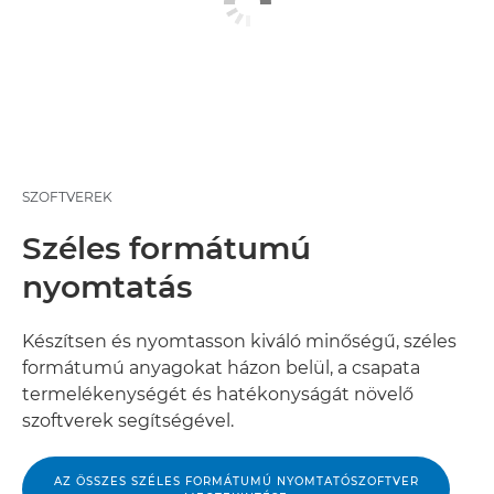
SZOFTVEREK
Széles formátumú
nyomtatás
Készítsen és nyomtasson kiváló minőségű, széles
formátumú anyagokat házon belül, a csapata
termelékenységét és hatékonyságát növelő
szoftverek segítségével.
AZ ÖSSZES SZÉLES FORMÁTUMÚ NYOMTATÓSZOFTVER