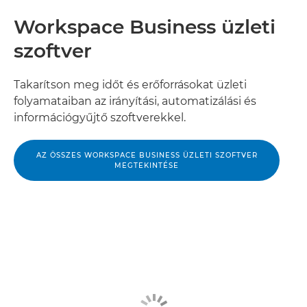
Workspace Business üzleti
szoftver
Takarítson meg időt és erőforrásokat üzleti
folyamataiban az irányítási, automatizálási és
információgyűjtő szoftverekkel.
AZ ÖSSZES WORKSPACE BUSINESS ÜZLETI SZOFTVER
MEGTEKINTÉSE