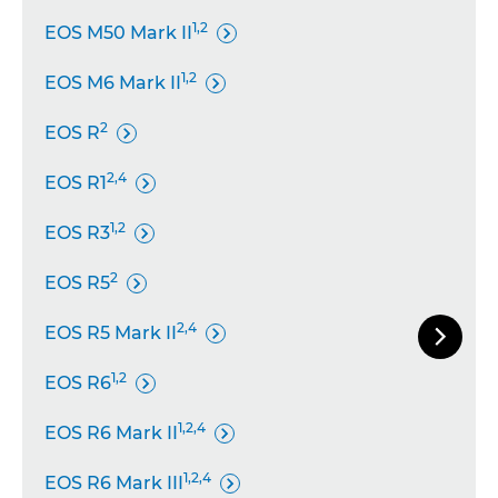
1,2
EOS M50 Mark II

1,2
EOS M6 Mark II

2
EOS R

2,4
EOS R1

1,2
EOS R3

2
EOS R5

2,4
EOS R5 Mark II


Követke
1,2
EOS R6

1,2,4
EOS R6 Mark II

1,2,4
EOS R6 Mark III
