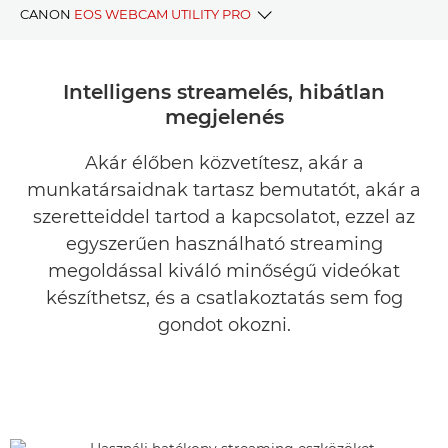
CANON
EOS WEBCAM UTILITY PRO
A legfontosabb előnyök
Intelligens streamelés, hibátlan
megjelenés
Kompatibilis fényképezőgépek
Akár élőben közvetítesz, akár a
PRO funkciók
munkatársaidnak tartasz bemutatót, akár a
A szoftver letöltése
szeretteiddel tartod a kapcsolatot, ezzel az
egyszerűen használható streaming
Útmutatók lépésről lépésre
megoldással kiváló minőségű videókat
készíthetsz, és a csatlakoztatás sem fog
Kapcsolódó cikkek
gondot okozni.