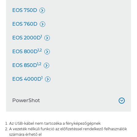
EOS 750D

EOS 760D

1
EOS 2000D

1,2
EOS 800D

1,2
EOS 850D

1
EOS 4000D

PowerShot

PowerShot SX70 HS

Az USB-kábel nem tartozéka a fényképezőgépnek
A vezeték nélküli funkció az előfizetéssel rendelkező felhasználók
1
számára érhető el
PowerShot G5 X Mark II
