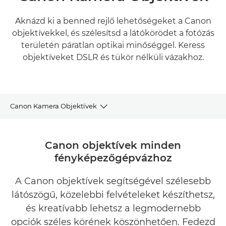
Aknázd ki a benned rejlő lehetőségeket a Canon
objektívekkel, és szélesítsd a látókörödet a fotózás
területén páratlan optikai minőséggel. Keress
objektíveket DSLR és tükör nélküli vázakhoz.
Canon Kamera Objektívek
Objektívek termékválasztéka
Canon objektívek minden
fényképezőgépvázhoz
Objektívek és tartozékok
A Canon objektívek segítségével szélesebb
Objektívek típus szerint
látószögű, közelebbi felvételeket készíthetsz,
Meríts inspirációt
és kreatívabb lehetsz a legmodernebb
opciók széles körének köszönhetően. Fedezd