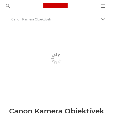
Canon Logo, back to ho
Canon Kamera Objektívek
Váltá
Canon
Canon Kamera Objektívek