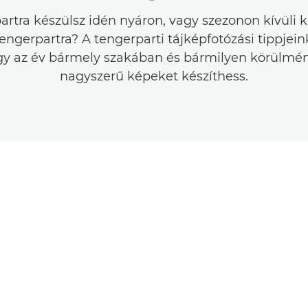
artra készülsz idén nyáron, vagy szezonon kívüli k
tengerpartra? A tengerparti tájképfotózási tippjei
gy az év bármely szakában és bármilyen körülmén
nagyszerű képeket készíthess.