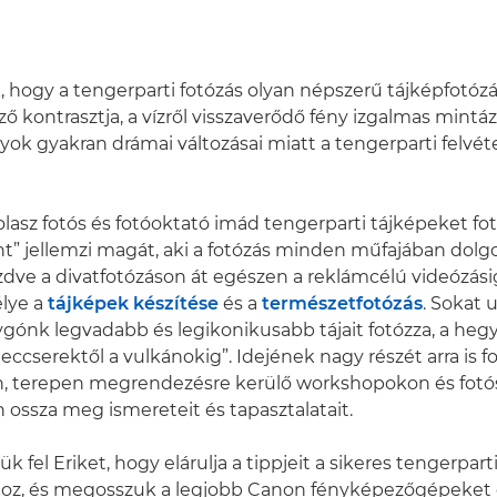
 hogy a tengerparti fotózás olyan népszerű tájképfotózá
ő kontrasztja, a vízről visszaverődő fény izgalmas mintáz
onyok gyakran drámai változásai miatt a tengerparti felvé
lasz fotós és fotóoktató imád tengerparti tájképeket fot
” jellemzi magát, aki a fotózás minden műfajában dolgo
dve a divatfotózáson át egészen a reklámcélú videózásig
lye a
tájképek készítése
és a
természetfotózás
. Sokat 
gónk legvadabb és legikonikusabb tájait fotózza, a hegy
eccserektől a vulkánokig”. Idejének nagy részét arra is fo
, terepen megrendezésre kerülő workshopokon és fotó
 ossza meg ismereteit és tapasztalatait.
ük fel Eriket, hogy elárulja a tippjeit a sikeres tengerpart
hoz, és megosszuk a legjobb Canon fényképezőgépeket 