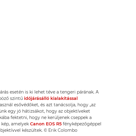
rás esetén is ki lehet téve a tengeri párának. A
böző szintű
időjárásálló kialakítással
asznál esővédőket, és azt tanácsolja, hogy „az
nk egy jó hátizsákot, hogy az objektíveket
pkába fektetni, hogy ne kerüljenek cseppek a
t kép, amelyek
Canon EOS R5
fényképezőgéppel
bjektívvel készültek. © Erik Colombo