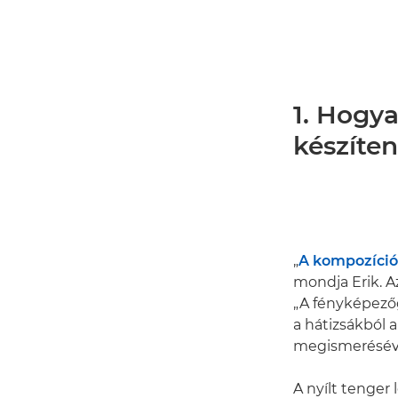
1. Hogya
készíten
„
A kompozíció
mondja Erik. Az
„A fényképezőg
a hátizsákból
megismeréséve
A nyílt tenger