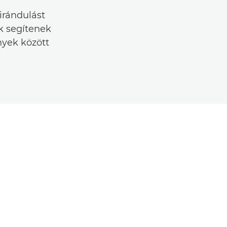
irándulást
nk segítenek
yek között