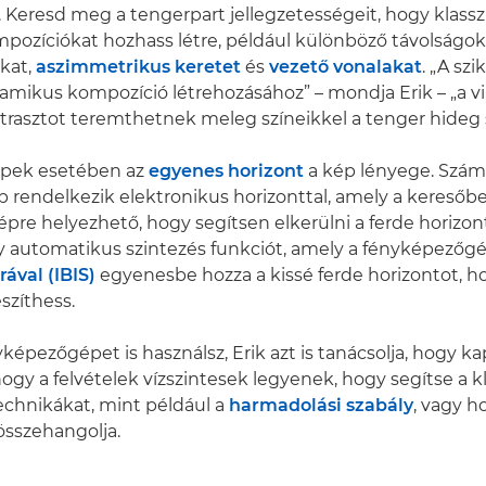
Keresd meg a tengerpart jellegzetességeit, hogy klass
pozíciókat hozhass létre, például különböző távolságo
kat,
aszimmetrikus keretet
és
vezető vonalakat
. „A szi
mikus kompozíció létrehozásához” – mondja Erik – „a v
rasztot teremthetnek meleg színeikkel a tenger hideg s
képek esetében az
egyenes horizont
a kép lényege. Szá
rendelkezik elektronikus horizonttal, amely a keresőb
pre helyezhető, hogy segítsen elkerülni a ferde horizon
y automatikus szintezés funkciót, amely a fényképezőg
rával (IBIS)
egyenesbe hozza a kissé ferde horizontot, h
szíthess.
képezőgépet is használsz, Erik azt is tanácsolja, hogy ka
hogy a felvételek vízszintesek legyenek, hogy segítse a k
echnikákat, mint például a
harmadolási szabály
, vagy h
sszehangolja.