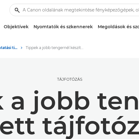
Objektívek
Nyomtatók és szkennerek
Megoldások és szo
Fényképezési és nyomtatási tippek és technikák
Tippek a jobb tengernél készített tájfotózáshoz
TÁJFOTÓZÁS
 a jobb te
tett tájfotó