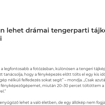
n lehet drámai tengerparti táj
i
a legfontosabb a fotózásban, különösen a tengeri tájké
t tanácsolja, hogy a fényképezés előtt tölts el egy kis id
ép nélküli felfedezés sokat segít” – mondja. „Csak azut
 a fényképezőgépemet, miután 20–30 percet töltöttem a
l.”
 lenyűgöző lehet a való életben, de egy állókép nem fogja