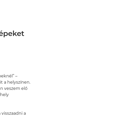
képeket
peknél” –
őt a helyszínen.
án veszem elő
 hely
 visszaadni a