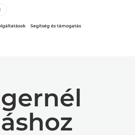
lgáltatások
Segítség és támogatás
ngernél
záshoz