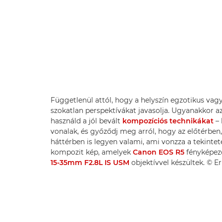
Függetlenül attól, hogy a helyszín egzotikus vagy 
szokatlan perspektívákat javasolja. Ugyanakkor az
használd a jól bevált
kompozíciós technikákat
– 
vonalak, és győződj meg arról, hogy az előtérben,
háttérben is legyen valami, ami vonzza a tekintete
kompozit kép, amelyek
Canon EOS R5
fényképez
15-35mm F2.8L IS USM
objektívvel készültek. © 