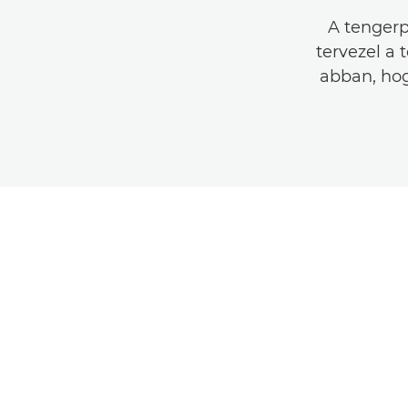
A tengerp
tervezel a 
abban, ho