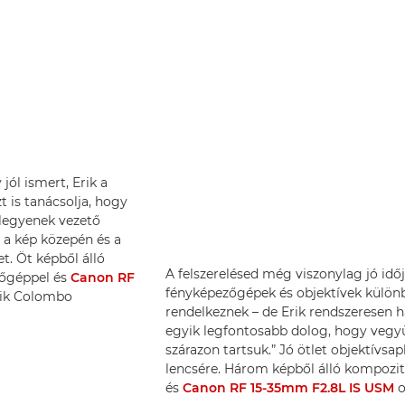
jól ismert, Erik a
t is tanácsolja, hogy
legyenek vezető
 a kép közepén és a
t. Öt képből álló
A felszerelésed még viszonylag jó időjá
őgéppel és
Canon RF
fényképezőgépek és objektívek külön
Erik Colombo
rendelkeznek – de Erik rendszeresen h
egyik legfontosabb dolog, hogy vegyü
szárazon tartsuk.” Jó ötlet objektívsa
lencsére. Három képből álló kompozi
és
Canon RF 15-35mm F2.8L IS USM
o