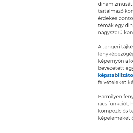
dinamizmusát. 
tartalmazó kom
érdekes ponto
témák egy dina
nagyszerű kont
A tengeri táj
fényképezőgép 
képernyőn a ké
bevezetett eg
képstabilizáto
felvételeket ké
Bármilyen fény
rács funkciót, 
kompozíciós t
képelemeket ö