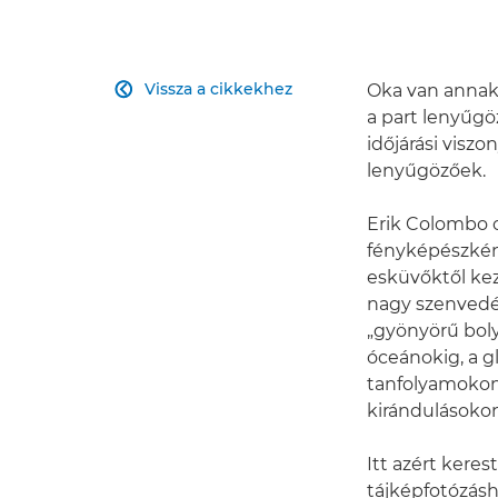
Vissza a cikkekhez
Oka van annak,

a part lenyűgöz
időjárási visz
lenyűgözőek.
Erik Colombo o
fényképészként
esküvőktől kez
nagy szenvedé
„gyönyörű boly
óceánokig, a gl
tanfolyamokon
kirándulásokon
Itt azért kerest
tájképfotózás