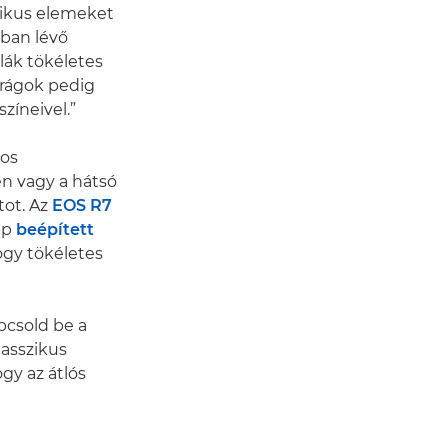
zikus elemeket
kban lévő
klák tökéletes
irágok pedig
zíneivel.”
mos
en vagy a hátsó
tot. Az
EOS R7
ép
beépített
ogy tökéletes
pcsold be a
lasszikus
ogy az átlós