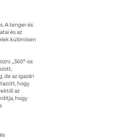
s. A tenger és
atai és az
telek különösen
ózni. „360°-os
zott,
, de az igazán
utazott, hogy
ektől az
rdítja, hogy
s
i
és