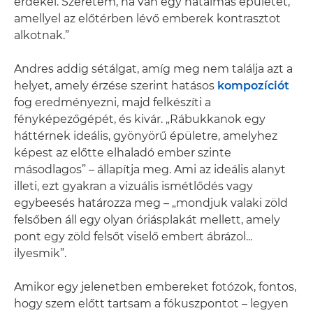
érdekel. Szeretem, ha van egy hatalmas épületet,
amellyel az előtérben lévő emberek kontrasztot
alkotnak.”
Andres addig sétálgat, amíg meg nem találja azt a
helyet, amely érzése szerint hatásos
kompozíciót
fog eredményezni, majd felkészíti a
fényképezőgépét, és kivár. „Rábukkanok egy
háttérnek ideális, gyönyörű épületre, amelyhez
képest az előtte elhaladó ember szinte
másodlagos” – állapítja meg. Ami az ideális alanyt
illeti, ezt gyakran a vizuális ismétlődés vagy
egybeesés határozza meg – „mondjuk valaki zöld
felsőben áll egy olyan óriásplakát mellett, amely
pont egy zöld felsőt viselő embert ábrázol...
ilyesmik”.
Amikor egy jelenetben embereket fotózok, fontos,
hogy szem előtt tartsam a fókuszpontot – legyen