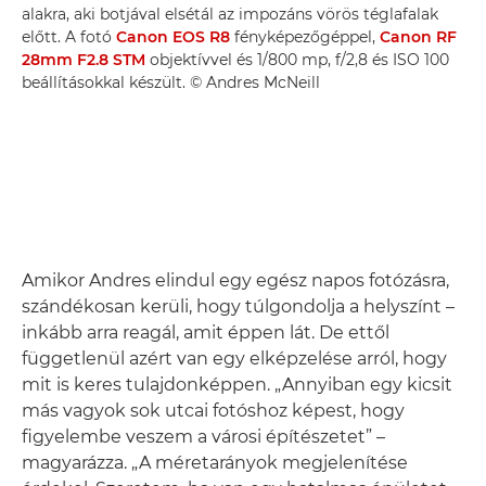
alakra, aki botjával elsétál az impozáns vörös téglafalak
előtt. A fotó
Canon EOS R8
fényképezőgéppel,
Canon RF
28mm F2.8 STM
objektívvel és 1/800 mp, f/2,8 és ISO 100
beállításokkal készült. © Andres McNeill
Amikor Andres elindul egy egész napos fotózásra,
szándékosan kerüli, hogy túlgondolja a helyszínt –
inkább arra reagál, amit éppen lát. De ettől
függetlenül azért van egy elképzelése arról, hogy
mit is keres tulajdonképpen. „Annyiban egy kicsit
más vagyok sok utcai fotóshoz képest, hogy
figyelembe veszem a városi építészetet” –
magyarázza. „A méretarányok megjelenítése