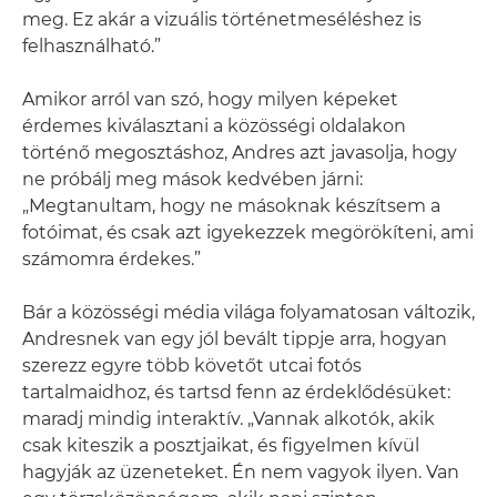
meg. Ez akár a vizuális történetmeséléshez is
felhasználható.”
Amikor arról van szó, hogy milyen képeket
érdemes kiválasztani a közösségi oldalakon
történő megosztáshoz, Andres azt javasolja, hogy
ne próbálj meg mások kedvében járni:
„Megtanultam, hogy ne másoknak készítsem a
fotóimat, és csak azt igyekezzek megörökíteni, ami
számomra érdekes.”
Bár a közösségi média világa folyamatosan változik,
Andresnek van egy jól bevált tippje arra, hogyan
szerezz egyre több követőt utcai fotós
tartalmaidhoz, és tartsd fenn az érdeklődésüket:
maradj mindig interaktív. „Vannak alkotók, akik
csak kiteszik a posztjaikat, és figyelmen kívül
hagyják az üzeneteket. Én nem vagyok ilyen. Van