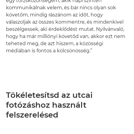
egy törzsközönségem, akik napi szinten
kommunikálnak velem, és bár nincs olyan sok
követőm, mindig rászánom az időt, hogy
válaszoljak az összes kommentre, és mindenkivel
beszélgessek, aki érdeklődést mutat. Nyilvánvaló,
hogy ha már milliónyi követőd van, akkor ezt nem
teheted meg, de azt hiszem, a közösségi
médiában is fontos a kölcsönösség.”
Tökéletesítsd az utcai
fotózáshoz használt
felszerelésed