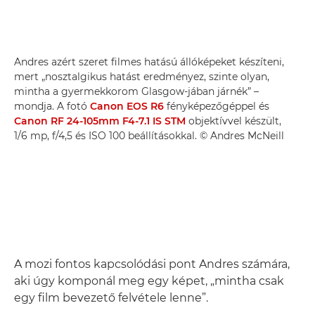
Andres azért szeret filmes hatású állóképeket készíteni,
mert „nosztalgikus hatást eredményez, szinte olyan,
mintha a gyermekkorom Glasgow-jában járnék” –
mondja. A fotó
Canon EOS R6
fényképezőgéppel és
Canon RF 24-105mm F4-7.1 IS STM
objektívvel készült,
1/6 mp, f/4,5 és ISO 100 beállításokkal. © Andres McNeill
A mozi fontos kapcsolódási pont Andres számára,
aki úgy komponál meg egy képet, „mintha csak
egy film bevezető felvétele lenne”.