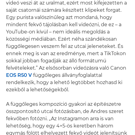
videó veszi át az uralmat, ezért most kifejezetten a
saját csatornái számára készített klipeket forgat.
Egy purista valószínűleg azt mondaná, hogy
mindent fekvő tájolásban kell videózni, de ez – a
YouTube-on kívül ­– nem ideális megoldás a
közösségi médiában. Ezért néha szándékosan
függőlegesen veszem fel az utcai jeleneteket. És
ennek meg is van az eredménye, mert a TikTokon
sokkal jobban fogadják az álló formátumú
felvételeket.” Az elsősorban videózásra való Canon
EOS R50 V
függőleges állványfoglalattal
rendelkezik, hogy a lehető legtöbbet hozhasd ki
ezekből a lehetőségekből.
A függőleges kompozíció gyakori az építészetre
összpontosító utcai fotózásban, de Andres szeret
fekvőben fotózni. „Az Instagramon arra is van
lehetőség, hogy egy 4×5-ös keretben három
egymás fölött elhelyezett fekvő videót jelenítsünk