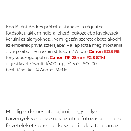
Kezdőként Andres próbálta utánozni a régi utcai
fotósokat, akik mindig a lehető legközelebb igyekeztek
kerülni az alanyokhoz. „Nem igazán szeretek betolakodni
az emberek privát szférájába” – állapította meg mostanra.
„Ez igazából nem az én stílusom.” A fotó
Canon EOS R8
fényképezőgéppel és
Canon RF 28mm F2.8 STM
objektívvel készült, 1/500 mp, f/4,5 és ISO 100
beállításokkal. © Andres McNeill
Mindig érdemes utánajárni, hogy milyen
törvények vonatkoznak az utcai fotózásra ott, ahol
felvételeket szeretnél készíteni – de általában az