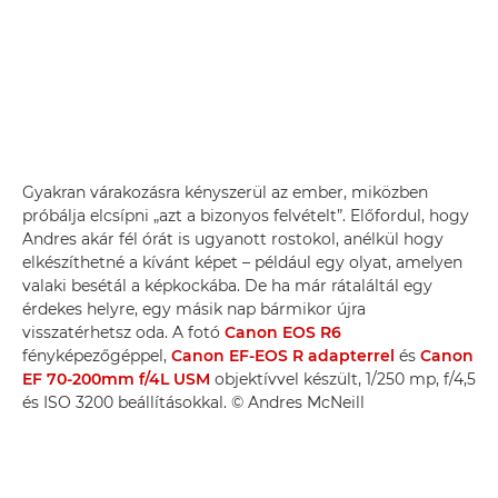
Gyakran várakozásra kényszerül az ember, miközben
próbálja elcsípni „azt a bizonyos felvételt”. Előfordul, hogy
Andres akár fél órát is ugyanott rostokol, anélkül hogy
elkészíthetné a kívánt képet – például egy olyat, amelyen
valaki besétál a képkockába. De ha már rátaláltál egy
érdekes helyre, egy másik nap bármikor újra
visszatérhetsz oda. A fotó
Canon EOS R6
fényképezőgéppel,
Canon EF-EOS R adapterrel
és
Canon
EF 70-200mm f/4L USM
objektívvel készült, 1/250 mp, f/4,5
és ISO 3200 beállításokkal. © Andres McNeill