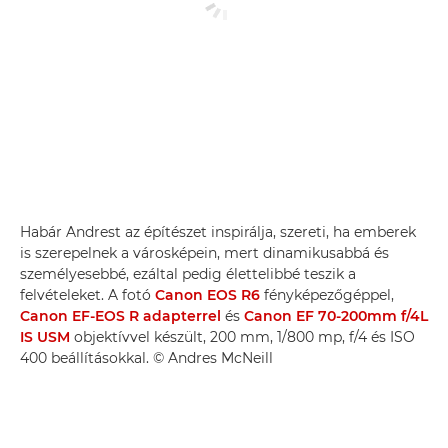
Habár Andrest az építészet inspirálja, szereti, ha emberek
is szerepelnek a városképein, mert dinamikusabbá és
személyesebbé, ezáltal pedig élettelibbé teszik a
felvételeket. A fotó
Canon EOS R6
fényképezőgéppel,
Canon EF-EOS R adapterrel
és
Canon EF 70-200mm f/4L
IS USM
objektívvel készült, 200 mm, 1/800 mp, f/4 és ISO
400 beállításokkal. © Andres McNeill