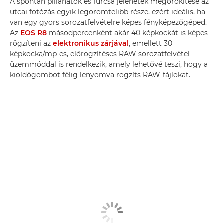
A spontán pillanatok és furcsa jelenetek megörökítése az
utcai fotózás egyik legörömtelibb része, ezért ideális, ha
van egy gyors sorozatfelvételre képes fényképezőgéped.
Az
EOS R8
másodpercenként akár 40 képkockát is képes
rögzíteni az
elektronikus zárjával
, emellett 30
képkocka/mp-es, előrögzítéses RAW sorozatfelvétel
üzemmóddal is rendelkezik, amely lehetővé teszi, hogy a
kioldógombot félig lenyomva rögzíts RAW-fájlokat.