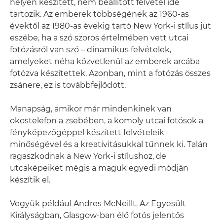
helyen készített, nem beállított felvétel ide
tartozik. Az emberek többségének az 1960-as
évektől az 1980-as évekig tartó New York-i stílus jut
eszébe, ha a szó szoros értelmében vett utcai
fotózásról van szó – dinamikus felvételek,
amelyeket néha közvetlenül az emberek arcába
fotózva készítettek. Azonban, mint a fotózás összes
zsánere, ez is továbbfejlődött.
Manapság, amikor már mindenkinek van
okostelefon a zsebében, a komoly utcai fotósok a
fényképezőgéppel készített felvételeik
minőségével és a kreativitásukkal tűnnek ki. Talán
ragaszkodnak a New York-i stílushoz, de
utcaképeiket mégis a maguk egyedi módján
készítik el.
Vegyük például Andres McNeillt. Az Egyesült
Királyságban, Glasgow-ban élő fotós jelentős