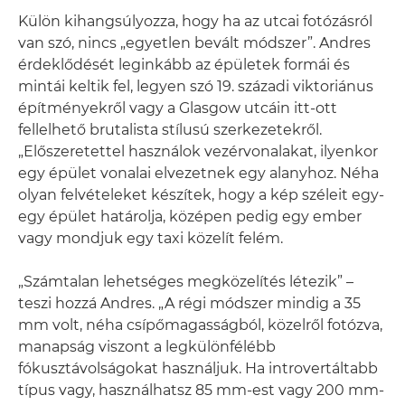
Külön kihangsúlyozza, hogy ha az utcai fotózásról
van szó, nincs „egyetlen bevált módszer”. Andres
érdeklődését leginkább az épületek formái és
mintái keltik fel, legyen szó 19. századi viktoriánus
építményekről vagy a Glasgow utcáin itt-ott
fellelhető brutalista stílusú szerkezetekről.
„Előszeretettel használok vezérvonalakat, ilyenkor
egy épület vonalai elvezetnek egy alanyhoz. Néha
olyan felvételeket készítek, hogy a kép széleit egy-
egy épület határolja, középen pedig egy ember
vagy mondjuk egy taxi közelít felém.
„Számtalan lehetséges megközelítés létezik” –
teszi hozzá Andres. „A régi módszer mindig a 35
mm volt, néha csípőmagasságból, közelről fotózva,
manapság viszont a legkülönfélébb
fókusztávolságokat használjuk. Ha introvertáltabb
típus vagy, használhatsz 85 mm-est vagy 200 mm-