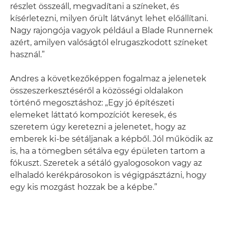
részlet összeáll, megvadítani a színeket, és
kísérletezni, milyen őrült látványt lehet előállítani.
Nagy rajongója vagyok például a Blade Runnernek
azért, amilyen valóságtól elrugaszkodott színeket
használ.”
Andres a következőképpen fogalmaz a jelenetek
összeszerkesztéséről a közösségi oldalakon
történő megosztáshoz: „Egy jó építészeti
elemeket láttató kompozíciót keresek, és
szeretem úgy keretezni a jelenetet, hogy az
emberek ki-be sétáljanak a képből. Jól működik az
is, ha a tömegben sétálva egy épületen tartom a
fókuszt. Szeretek a sétáló gyalogosokon vagy az
elhaladó kerékpárosokon is végigpásztázni, hogy
egy kis mozgást hozzak be a képbe.”