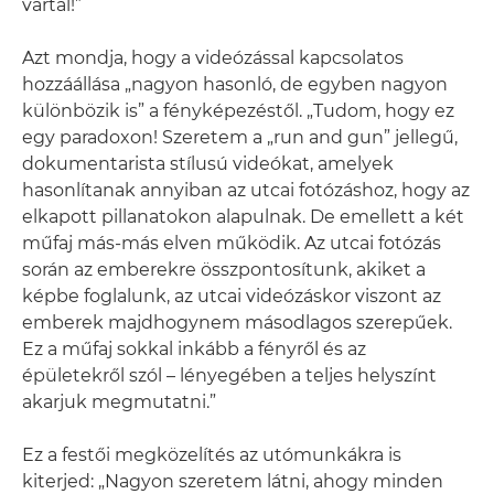
vártál!”
Azt mondja, hogy a videózással kapcsolatos
hozzáállása „nagyon hasonló, de egyben nagyon
különbözik is” a fényképezéstől. „Tudom, hogy ez
egy paradoxon! Szeretem a „run and gun” jellegű,
dokumentarista stílusú videókat, amelyek
hasonlítanak annyiban az utcai fotózáshoz, hogy az
elkapott pillanatokon alapulnak. De emellett a két
műfaj más-más elven működik. Az utcai fotózás
során az emberekre összpontosítunk, akiket a
képbe foglalunk, az utcai videózáskor viszont az
emberek majdhogynem másodlagos szerepűek.
Ez a műfaj sokkal inkább a fényről és az
épületekről szól – lényegében a teljes helyszínt
akarjuk megmutatni.”
Ez a festői megközelítés az utómunkákra is
kiterjed: „Nagyon szeretem látni, ahogy minden