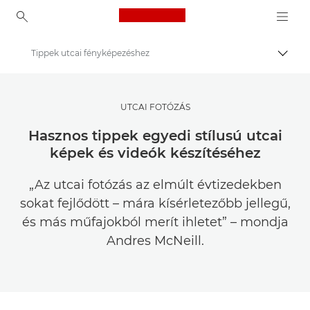
Canon Logo, back to ho
Tippek utcai fényképezéshez
Váltá
Canon
Meríts inspirációt | Tippek fényképezéshez és nyomtatáshoz, valamint vásárlói útmutatók
UTCAI FOTÓZÁS
Fényképezési és nyomtatási tippek és technikák
Hasznos tippek egyedi stílusú utcai
képek és videók készítéséhez
„Az utcai fotózás az elmúlt évtizedekben
sokat fejlődött – mára kísérletezőbb jellegű,
és más műfajokból merít ihletet” – mondja
Andres McNeill.