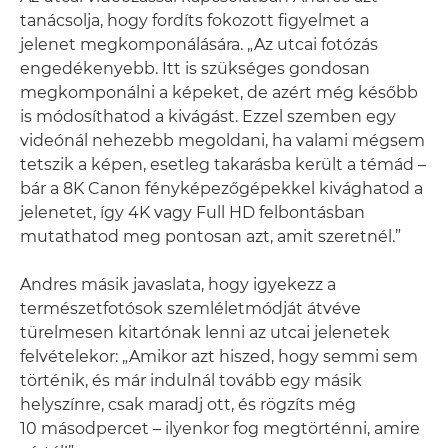
tanácsolja, hogy fordíts fokozott figyelmet a
jelenet megkomponálására. „Az utcai fotózás
engedékenyebb. Itt is szükséges gondosan
megkomponálni a képeket, de azért még később
is módosíthatod a kivágást. Ezzel szemben egy
videónál nehezebb megoldani, ha valami mégsem
tetszik a képen, esetleg takarásba került a témád –
bár a 8K Canon fényképezőgépekkel kivághatod a
jelenetet, így 4K vagy Full HD felbontásban
mutathatod meg pontosan azt, amit szeretnél.”
Andres másik javaslata, hogy igyekezz a
természetfotósok szemléletmódját átvéve
türelmesen kitartónak lenni az utcai jelenetek
felvételekor: „Amikor azt hiszed, hogy semmi sem
történik, és már indulnál tovább egy másik
helyszínre, csak maradj ott, és rögzíts még
10 másodpercet – ilyenkor fog megtörténni, amire