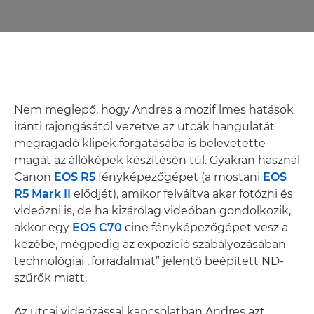
Nem meglepő, hogy Andres a mozifilmes hatások
iránti rajongásától vezetve az utcák hangulatát
megragadó klipek forgatásába is belevetette
magát az állóképek készítésén túl. Gyakran használ
Canon
EOS R5
fényképezőgépet (a mostani
EOS
R5 Mark II
elődjét), amikor felváltva akar fotózni és
videózni is, de ha kizárólag videóban gondolkozik,
akkor egy
EOS C70
cine fényképezőgépet vesz a
kezébe, mégpedig az expozíció szabályozásában
technológiai „forradalmat” jelentő beépített ND-
szűrők miatt.
Az utcai videózással kapcsolatban Andres azt