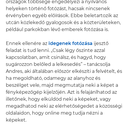
országok többsége engedélyezi a nyilvános
helyeken történő fotózást, hacsak nincsenek
érvényben egyéb előírások. Ebbe beletartozik az
utcán közlekedő gyalogosok és a közterületeken,
például parkokban lévő emberek fotózása is.
Ennek ellenére az
idegenek fotózása
ijesztő
feladat is tud lenni. „Csak légy őszinte azzal
kapcsolatban, amit csinálsz, és hagyd, hogy
sugározzon belőled a lelkesedés” – tanácsolja
Andres, aki általában először elkészíti a felvételt, és
ha megoldható, odamegy az alanyhoz és
beszélget vele, majd megmutatja neki a képet a
fényképezőgép kijelzőjén. Azt is felajánlhatod az
illetőnek, hogy elküldöd neki a képeket, vagy
megadhatod neki az elérhetőségedet a közösségi
oldalaidon, hogy online meg tudja nézni a
képeket.