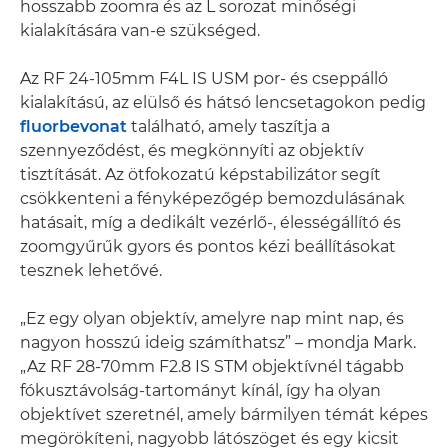
hosszabb zoomra és az L sorozat minőségi
kialakítására van-e szükséged.
Az RF 24-105mm F4L IS USM por- és cseppálló
kialakítású, az elülső és hátsó lencsetagokon pedig
fluorbevonat
található, amely taszítja a
szennyeződést, és megkönnyíti az objektív
tisztítását. Az ötfokozatú képstabilizátor segít
csökkenteni a fényképezőgép bemozdulásának
hatásait, míg a dedikált vezérlő-, élességállító és
zoomgyűrűk gyors és pontos kézi beállításokat
tesznek lehetővé.
„Ez egy olyan objektív, amelyre nap mint nap, és
nagyon hosszú ideig számíthatsz” – mondja Mark.
„Az RF 28-70mm F2.8 IS STM objektívnél tágabb
fókusztávolság-tartományt kínál, így ha olyan
objektívet szeretnél, amely bármilyen témát képes
megörökíteni, nagyobb látószöget és egy kicsit