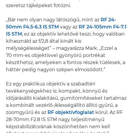
szeretsz tájképeket fotózni.
„Bár nem olyan nagy látószögű, mint az
RF 24-
50mm F4.5-6.3 IS STM
vagy az
RF 24-105mm F4-7.1
IS STM
, ez az objektív lehetővé teszi, hogy valóban
kihasználd az f/2,8 által kínált kis
mélységélességet” – magyarázza Mark. „Ezzel a
70 mm-es objektívvel gyönyörű portrékat
készíthetsz, amelyeken a fontos részek tűélesek, a
háttér pedig nagyon szépen elmosódott.”
Ez egy praktikus objektív a szabadtéri
tevékenységekhez is; kompakt, könnyű és
időjárásálló kialakítású, gumitömítéseket tartalmaz
a kombinált vezérlő-/élességállító állító gyűrű, a
zoomgyűrű és az
RF objektívfoglalat
körül. Az RF
28-70mm F2.8 IS STM nagy teljesítményű
képstabilizátorának köszönhetően nem kell