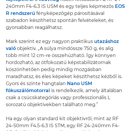
240mm F4-6.3 IS USM és egy teljes képmezős
EOS
R rendszerű
fényképezőgép párosításával
szabadon készíthetsz spontán felvételeket, és
gyorsabban reagálhatsz.
Mark szerint ez egy nagyon praktikus
utazáshoz
való
objektív. „A súlya mindössze 750 g, és alig
több mint 12 cm-re összehúzható. Így könnyen
hordozható, az ötfokozatú képstabilizátornak
köszönhetően pedig mindig mozgásban
maradhatsz, és éles képeket készíthetsz kézből is.
Gyors és szinte hangtalan
Nano USM
fókuszálómotorral
is rendelkezik, amely általában
csak a csúcskategóriás vagy professzionális L
sorozatú objektívekben található meg.”
Ha egy olyan standard kit objektívről, mint az RF
24-50mm F4.5-6.3 IS STM, egy RF 24-240mm F4-