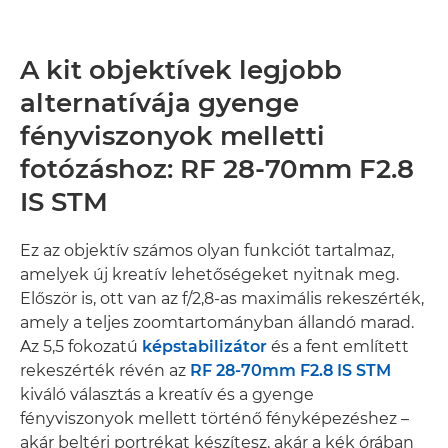
A kit objektívek legjobb
alternatívája gyenge
fényviszonyok melletti
fotózáshoz: RF 28-70mm F2.8
IS STM
Ez az objektív számos olyan funkciót tartalmaz,
amelyek új kreatív lehetőségeket nyitnak meg.
Először is, ott van az f/2,8-as maximális rekeszérték,
amely a teljes zoomtartományban állandó marad.
Az 5,5 fokozatú
képstabilizátor
és a fent említett
rekeszérték révén az
RF 28-70mm F2.8 IS STM
kiváló választás a kreatív és a gyenge
fényviszonyok mellett történő fényképezéshez –
akár beltéri portrékat készítesz, akár a kék órában