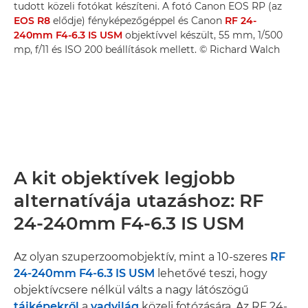
tudott közeli fotókat készíteni. A fotó Canon EOS RP (az
EOS R8
elődje) fényképezőgéppel és Canon
RF 24-
240mm F4-6.3 IS USM
objektívvel készült, 55 mm, 1/500
mp, f/11 és ISO 200 beállítások mellett. © Richard Walch
A kit objektívek legjobb
alternatívája utazáshoz: RF
24-240mm F4-6.3 IS USM
Az olyan szuperzoomobjektív, mint a 10-szeres
RF
24-240mm F4-6.3 IS USM
lehetővé teszi, hogy
objektívcsere nélkül válts a nagy látószögű
tájképekről
a
vadvilág
közeli fotózására. Az RF 24-