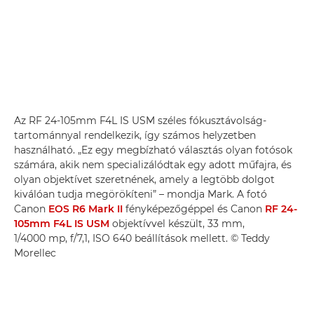
Az RF 24-105mm F4L IS USM széles fókusztávolság-
tartománnyal rendelkezik, így számos helyzetben
használható. „Ez egy megbízható választás olyan fotósok
számára, akik nem specializálódtak egy adott műfajra, és
olyan objektívet szeretnének, amely a legtöbb dolgot
kiválóan tudja megörökíteni” – mondja Mark. A fotó
Canon
EOS R6 Mark II
fényképezőgéppel és Canon
RF 24-
105mm F4L IS USM
objektívvel készült, 33 mm,
1/4000 mp, f/7,1, ISO 640 beállítások mellett. © Teddy
Morellec