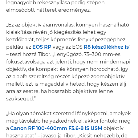
legnagyobb rekesznyílása pedig szépen
elmosódott hátteret eredményez.
„Ez az objektív áramvonalas, könnyen használható
kialakítása révén jó kiegészítés lehet egy
kezdőbarát, teljes képmezős fényképezőgéphez,
például az
EOS RP
vagy az EOS
R8 készülékhez is
”
– teszi hozzá Tibor. „Lenyűgöző, 75–300 mm-es
fókusztávolsága azt jelenti, hogy nem mindennapi
objektív, de kompakt és könnyen hordozható, így
az alapfelszereltség részét képező zoomobjektív
mellett ezt is magaddal viheted, hogy készen állj
arra az esetre, ha hosszabb objektívre lenne
szükséged.”
„Ha olyan témákat szeretnél fényképezni, amelyek
még távolabb helyezkednek el, akkor fontold meg
a
Canon RF 100-400mm F5.6-8 IS USM
objektív
használatát” – javasolja Tibor. „Kicsit nehezebb, de