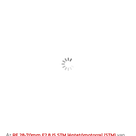
Az
RF 28-70mm F2.8 IS STM
léptetőmotorral (STM)
van