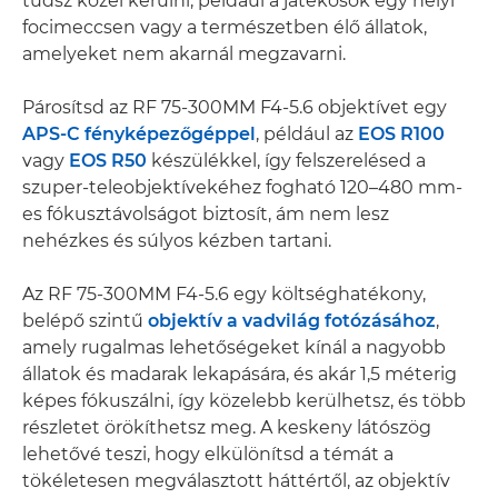
tudsz közel kerülni, például a játékosok egy helyi
focimeccsen vagy a természetben élő állatok,
amelyeket nem akarnál megzavarni.
Párosítsd az RF 75-300MM F4-5.6 objektívet egy
APS-C fényképezőgéppel
, például az
EOS R100
vagy
EOS R50
készülékkel, így felszerelésed a
szuper-teleobjektívekéhez fogható 120–480 mm-
es fókusztávolságot biztosít, ám nem lesz
nehézkes és súlyos kézben tartani.
Az RF 75-300MM F4-5.6 egy költséghatékony,
belépő szintű
objektív a vadvilág fotózásához
,
amely rugalmas lehetőségeket kínál a nagyobb
állatok és madarak lekapására, és akár 1,5 méterig
képes fókuszálni, így közelebb kerülhetsz, és több
részletet örökíthetsz meg. A keskeny látószög
lehetővé teszi, hogy elkülönítsd a témát a
tökéletesen megválasztott háttértől, az objektív