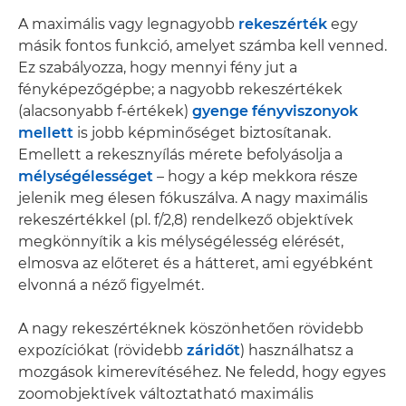
A maximális vagy legnagyobb
rekeszérték
egy
másik fontos funkció, amelyet számba kell venned.
Ez szabályozza, hogy mennyi fény jut a
fényképezőgépbe; a nagyobb rekeszértékek
(alacsonyabb f-értékek)
gyenge fényviszonyok
mellett
is jobb képminőséget biztosítanak.
Emellett a rekesznyílás mérete befolyásolja a
mélységélességet
– hogy a kép mekkora része
jelenik meg élesen fókuszálva. A nagy maximális
rekeszértékkel (pl. f/2,8) rendelkező objektívek
megkönnyítik a kis mélységélesség elérését,
elmosva az előteret és a hátteret, ami egyébként
elvonná a néző figyelmét.
A nagy rekeszértéknek köszönhetően rövidebb
expozíciókat (rövidebb
záridőt
) használhatsz a
mozgások kimerevítéséhez. Ne feledd, hogy egyes
zoomobjektívek változtatható maximális