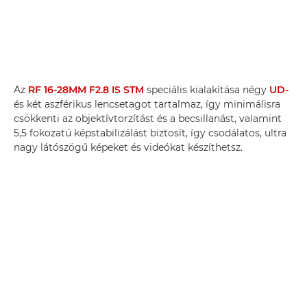
Az
RF 16-28MM F2.8 IS STM
speciális kialakítása négy
UD-
és két aszférikus lencsetagot tartalmaz, így minimálisra
csökkenti az objektívtorzítást és a becsillanást, valamint
5,5 fokozatú képstabilizálást biztosít, így csodálatos, ultra
nagy látószögű képeket és videókat készíthetsz.