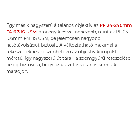
Egy másik nagyszerű általános objektív az
RF 24-240mm
F4-6.3 IS USM
, ami egy kicsivel nehezebb, mint az RF 24-
105mm F4L IS USM, de jelentősen nagyobb
hatótávolságot biztosít. A változtatható maximális
rekeszértéknek köszönhetően az objektív kompakt
méretű, így nagyszerű útitárs – a zoomgyűrű reteszelése
pedig biztosítja, hogy az utazótáskában is kompakt
maradjon.