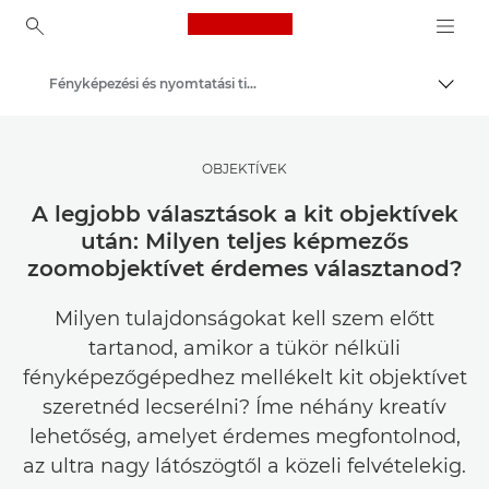
Canon Logo, back to ho
Fényképezési és nyomtatási tippek és technikák
Váltá
Canon
Meríts inspirációt | Tippek fényképezéshez és nyomtatáshoz, valamint vásárlói útmutatók
OBJEKTÍVEK
A legjobb választások a kit objektívek
után: Milyen teljes képmezős
zoomobjektívet érdemes választanod?
Milyen tulajdonságokat kell szem előtt
tartanod, amikor a tükör nélküli
fényképezőgépedhez mellékelt kit objektívet
szeretnéd lecserélni? Íme néhány kreatív
lehetőség, amelyet érdemes megfontolnod,
az ultra nagy látószögtől a közeli felvételekig.