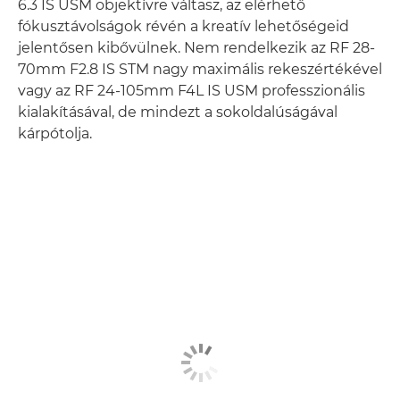
6.3 IS USM objektívre váltasz, az elérhető
fókusztávolságok révén a kreatív lehetőségeid
jelentősen kibővülnek. Nem rendelkezik az RF 28-
70mm F2.8 IS STM nagy maximális rekeszértékével
vagy az RF 24-105mm F4L IS USM professzionális
kialakításával, de mindezt a sokoldalúságával
kárpótolja.