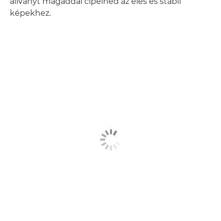
állványt magaddal cipelned az éles és stabil
képekhez.