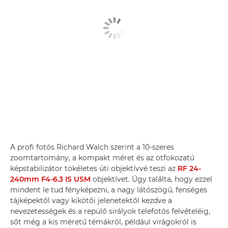
A profi fotós Richard Walch szerint a 10-szeres
zoomtartomány, a kompakt méret és az ötfokozatú
képstabilizátor tökéletes úti objektívvé teszi az
RF 24-
240mm F4-6.3 IS USM
objektívet. Úgy találta, hogy ezzel
mindent le tud fényképezni, a nagy látószögű, fenséges
tájképektől vagy kikötői jelenetektől kezdve a
nevezetességek és a repülő sirályok telefotós felvételéig,
sőt még a kis méretű témákról, például virágokról is