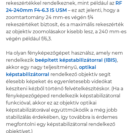
rekeszértékkel rendelkeznek, mint például az
RF
24-240mm F4-6.3 IS USM
– ez azt jelenti, hogy a
zoomtartomány 24 mm-es végén f/4
rekeszértéket biztosít, és a maximális rekeszérték
az objektív zoomolásakor kisebb lesz, a 240 mm-es
végén például f/6,3.
Ha olyan fényképezőgépet használsz, amely nem
rendelkezik
beépített képstabilizátorral (IBIS)
,
akkor egy nagy teljesítményű,
optikai
képstabilizátorral
rendelkező objektív segít
élesebb képeket és egyenletesebb videókat
készíteni kézből történő felvételkészítéskor. (Ha a
fényképezőgéped rendelkezik képstabilizátorral
funkcióval, akkor ez az objektív optikai
képstabilizátorával együttműködik a még jobb
stabilizálás érdekében, így továbbra is érdemes
megfontolni egy képstabilizátorral rendelkező
objektívet.)