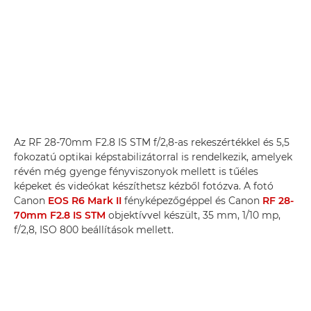
Az RF 28-70mm F2.8 IS STM f/2,8-as rekeszértékkel és 5,5
fokozatú optikai képstabilizátorral is rendelkezik, amelyek
révén még gyenge fényviszonyok mellett is tűéles
képeket és videókat készíthetsz kézből fotózva. A fotó
Canon
EOS R6 Mark II
fényképezőgéppel és Canon
RF 28-
70mm F2.8 IS STM
objektívvel készült, 35 mm, 1/10 mp,
f/2,8, ISO 800 beállítások mellett.