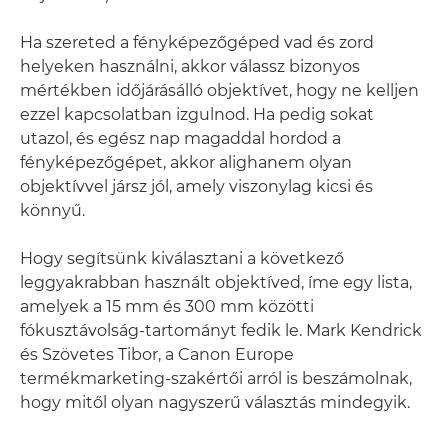
Ha szereted a fényképezőgéped vad és zord
helyeken használni, akkor válassz bizonyos
mértékben időjárásálló objektívet, hogy ne kelljen
ezzel kapcsolatban izgulnod. Ha pedig sokat
utazol, és egész nap magaddal hordod a
fényképezőgépet, akkor alighanem olyan
objektívvel jársz jól, amely viszonylag kicsi és
könnyű.
Hogy segítsünk kiválasztani a következő
leggyakrabban használt objektíved, íme egy lista,
amelyek a 15 mm és 300 mm közötti
fókusztávolság-tartományt fedik le. Mark Kendrick
és Szövetes Tibor, a Canon Europe
termékmarketing-szakértői arról is beszámolnak,
hogy mitől olyan nagyszerű választás mindegyik.