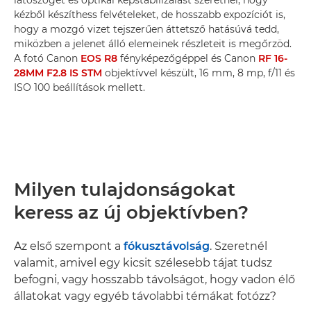
látószöget és optikai képstabilizálást szeretnél, hogy
kézből készíthess felvételeket, de hosszabb expozíciót is,
hogy a mozgó vizet tejszerűen áttetsző hatásúvá tedd,
miközben a jelenet álló elemeinek részleteit is megőrzöd.
A fotó Canon
EOS R8
fényképezőgéppel és Canon
RF 16-
28MM F2.8 IS STM
objektívvel készült, 16 mm, 8 mp, f/11 és
ISO 100 beállítások mellett.
Milyen tulajdonságokat
keress az új objektívben?
Az első szempont a
fókusztávolság
. Szeretnél
valamit, amivel egy kicsit szélesebb tájat tudsz
befogni, vagy hosszabb távolságot, hogy vadon élő
állatokat vagy egyéb távolabbi témákat fotózz?