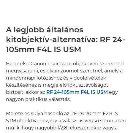
A legjobb általános
kitobjektív-alternatíva: RF 24-
105mm F4L IS USM
Ha az első Canon L sorozatú objektíved szeretnéd
megvásárolni, és olyan zoomot szeretnél, amely a
mindennapi fotózáshoz és videofelvételek
készítéséhez is megfelelő fókusztávolságot
biztosít, akkor az
RF 24-105mm F4L IS USM
egy
nagyon praktikus választás.
Mérete és súlya hasonló az RF 28-70mm F2.8 IS
STM objektívéhez, így a választás végső soron azon
múlik, hogy nagyobb f/2,8 rekeszértékre vagy a