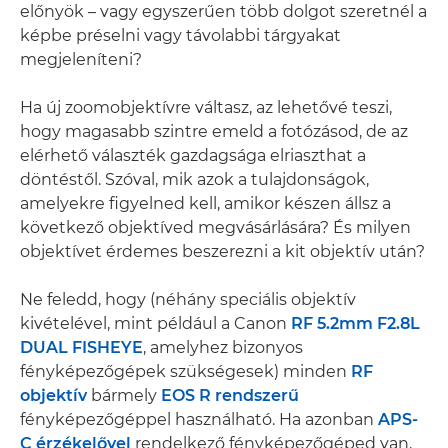
előnyök – vagy egyszerűen több dolgot szeretnél a
képbe préselni vagy távolabbi tárgyakat
megjeleníteni?
Ha új zoomobjektívre váltasz, az lehetővé teszi,
hogy magasabb szintre emeld a fotózásod, de az
elérhető választék gazdagsága elriaszthat a
döntéstől. Szóval, mik azok a tulajdonságok,
amelyekre figyelned kell, amikor készen állsz a
következő objektíved megvásárlására? És milyen
objektívet érdemes beszerezni a kit objektív után?
Ne feledd, hogy (néhány speciális objektív
kivételével, mint például a Canon
RF 5.2mm F2.8L
DUAL FISHEYE
, amelyhez bizonyos
fényképezőgépek szükségesek) minden
RF
objektív
bármely
EOS R rendszerű
fényképezőgéppel használható. Ha azonban
APS-
C érzékelővel
rendelkező fényképezőgéped van,