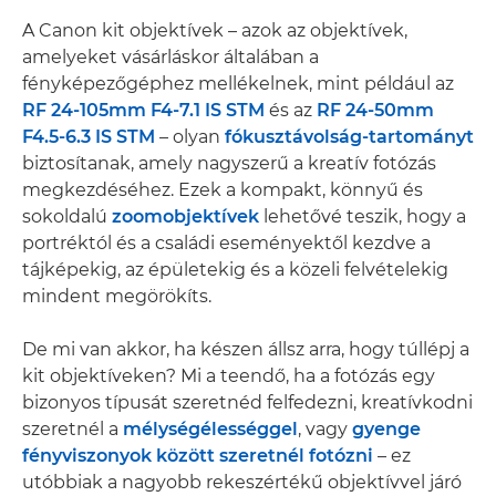
A Canon kit objektívek – azok az objektívek,
amelyeket vásárláskor általában a
fényképezőgéphez mellékelnek, mint például az
RF 24-105mm F4-7.1 IS STM
és az
RF 24-50mm
F4.5-6.3 IS STM
– olyan
fókusztávolság-tartományt
biztosítanak, amely nagyszerű a kreatív fotózás
megkezdéséhez. Ezek a kompakt, könnyű és
sokoldalú
zoomobjektívek
lehetővé teszik, hogy a
portréktól és a családi eseményektől kezdve a
tájképekig, az épületekig és a közeli felvételekig
mindent megörökíts.
De mi van akkor, ha készen állsz arra, hogy túllépj a
kit objektíveken? Mi a teendő, ha a fotózás egy
bizonyos típusát szeretnéd felfedezni, kreatívkodni
szeretnél a
mélységélességgel
, vagy
gyenge
fényviszonyok között szeretnél fotózni
– ez
utóbbiak a nagyobb rekeszértékű objektívvel járó