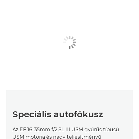
Speciális autofókusz
Az EF 16-35mm f/2.8L III USM gyűrűs típusú
USM motorja és nagy teljesítményű