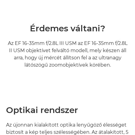
Érdemes váltani?
Az EF 16-35mm f/2.8L III USM az EF 16-35mm f/2.8L
II USM objektívet felváltó modell, mely készen áll
arra, hogy új mércét állítson fel a az ultranagy
látószögű zoomobjektívek körében.
Optikai rendszer
Az újonnan kialakított optika lenyűgöző élességet
biztosít a kép teljes szélességében. Az átalakított, 5