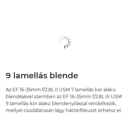
9 lamellás blende
Az EF 16-35mm f/2.8L II USM 7 lamellás kör alakú
blendéjével szemben az EF 16-35mm f/2.8L III USM
9 lamellás kör alakú blendenyílással rendelkezik,
mellyel csodálatosan lágy háttérfókuszt érhetsz el.