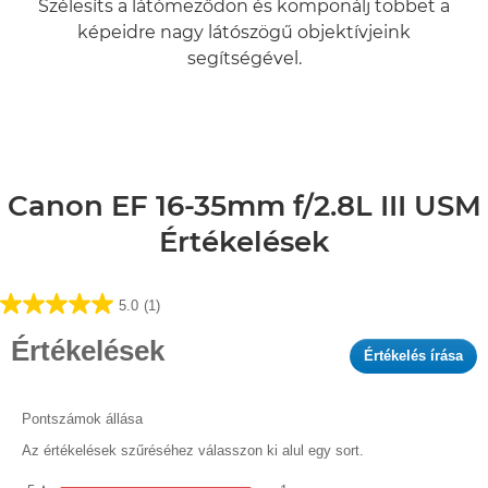
Szélesíts a látómeződön és komponálj többet a
képeidre nagy látószögű objektívjeink
segítségével.
További információ

Canon EF 16-35mm f/2.8L III USM
Értékelések
5.0
(1)
5.0
az
Értékelések
Értékelés írása
.
elérhető
Ez
5
a
csillagból.
műv
Pontszámok állása
1
me
értékelés
Az értékelések szűréséhez válasszon ki alul egy sort.
fog
nyi