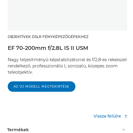
OBJEKTÍVEK DSLR FÉNYKÉPEZŐGÉPEKHEZ
EF 70-200mm f/2.8L IS II USM
Nagy teljesítményű képstabilizátorral és f/2,8-es rekesszel
rendelkező, professzionális L sorozatú, közepes zoom
teleobjektív.
AZ ÚJ MODELL MEGTEKINTÉSE
Vissza felülre
Termékek