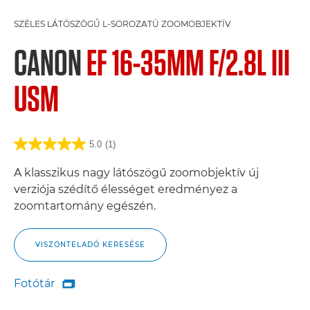
SZÉLES LÁTÓSZÖGŰ L-SOROZATÚ ZOOMOBJEKTÍV
CANON
EF 16-35MM F/2.8L III
USM
5.0
(1)
A klasszikus nagy látószögű zoomobjektív új
verziója szédítő élességet eredményez a
zoomtartomány egészén.
VISZONTELADÓ KERESÉSE
Fotótár

Fotótár