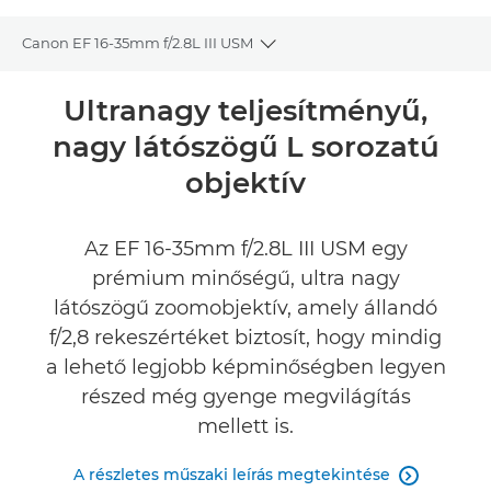
Canon EF 16-35mm f/2.8L III USM
Toggle breadcrumbs
Áttekintés
Ultranagy teljesítményű,
nagy látószögű L sorozatú
Műszaki adatok
objektív
Értékelések
Az EF 16-35mm f/2.8L III USM egy
prémium minőségű, ultra nagy
látószögű zoomobjektív, amely állandó
f/2,8 rekeszértéket biztosít, hogy mindig
a lehető legjobb képminőségben legyen
részed még gyenge megvilágítás
mellett is.
A részletes műszaki leírás megtekintése
