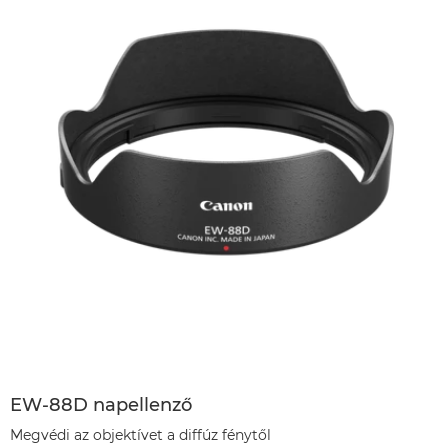
EW-88D napellenző
Megvédi az objektívet a diffúz fénytől