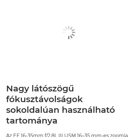
Nagy látószögű
fókusztávolságok
sokoldalúan használható
tartománya
Az EF 16-35mm f/2.8L III USM 16–35 mm-es zoomja