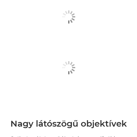
Nagy látószögű objektívek