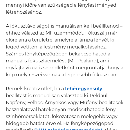
mennyi időre van szükséged a fényfestményed
létrehozásához.
A fókusztávolságot is manuálisan kell beállítanod –
ehhez válaszd az MF üzemmódot. Fókuszálj már
előre arra a területre, amelyre a lámpa fényét ki
fogod vetíteni a festmény megalkotásához.
Számos fényképezőgépen bekapcsolhatod a
manuális fókuszkiemelést (MF Peaking), ami
egyfajta vizuális segédletként megmutatja, hogy a
kép mely részei vannak a legélesebb fókuszban.
Remek kreatív ötlet, ha a
fehéregyensúly
-
beállítást is manuálisan választod ki. Például
Napfény, Felhős, Árnyékos vagy Műfény beállítások
használatával hatékonyan módosíthatod a fény
színhőmérsékletét, fokozatosan melegebb vagy
hidegebb hatást érve el. Ha fényképezőgéped