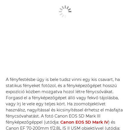
A fényfestésbe úgy is bele tudsz vinni egy kis csavart, ha
statikus fényeket fotózol, és a fényképezőgépet hosszú
expozíció közben mozgatva hozol létre fénycsóvákat.
Forgasd el a fényképezőgépet álló vagy fekvő tájolásba,
vagy írj le vele egy teljes kört. Ha zoomobjektívet
használsz, nagyítással és kicsinyítéssel érhetsz el másfajta
fénycsóvahatást. A fotó Canon EOS 5D Mark III
fényképezőgéppel (utódja:
Canon EOS 5D Mark IV
) és
Canon EF 70-200mm f/2.8L IS II USM objektívvel (utódja: