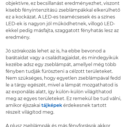
objektívre, ez becsillanást eredményezhet, viszont
kisebb fényintenzitású zseblámpákkal elkerülhető
ez a kockázat. A LED-es teamécsesek és a színes
LED-ek is nagyon jól működhetnek, villogó LED-
ekkel pedig másfajta, szaggatott fényhatás lesz az
eredmény.
Jó szórakozás lehet az is, ha ebbe bevonod a
barátaidat vagy a családtagjaidat, és mindegyikük
kezébe adsz egy zseblámpát, amellyel még több
fényben tudják füröszteni a célzott területeket.
Nem szükséges, hogy egyetlen zseblámpával fedd
le a tárgy egészét, mivel a lámpát mozgathatod is
az exponálás alatt, így külön-külön világíthatod
meg az egyes területeket. Ez remekül be tud válni,
amikor éjszakai
tájképek
érdekesnek tartott
részeit világítod meg.
A plusz zseblámpák és más fényforrások akkor