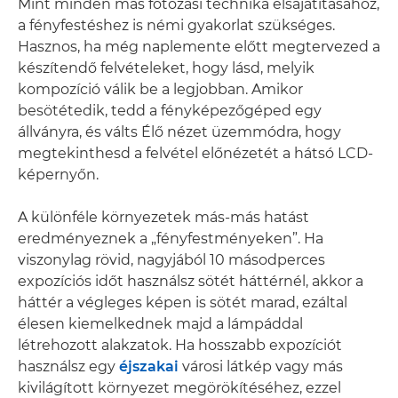
Mint minden más fotózási technika elsajátításához,
a fényfestéshez is némi gyakorlat szükséges.
Hasznos, ha még naplemente előtt megtervezed a
készítendő felvételeket, hogy lásd, melyik
kompozíció válik be a legjobban. Amikor
besötétedik, tedd a fényképezőgéped egy
állványra, és válts Élő nézet üzemmódra, hogy
megtekinthesd a felvétel előnézetét a hátsó LCD-
képernyőn.
A különféle környezetek más-más hatást
eredményeznek a „fényfestményeken”. Ha
viszonylag rövid, nagyjából 10 másodperces
expozíciós időt használsz sötét háttérnél, akkor a
háttér a végleges képen is sötét marad, ezáltal
élesen kiemelkednek majd a lámpáddal
létrehozott alakzatok. Ha hosszabb expozíciót
használsz egy
éjszakai
városi látkép vagy más
kivilágított környezet megörökítéséhez, ezzel