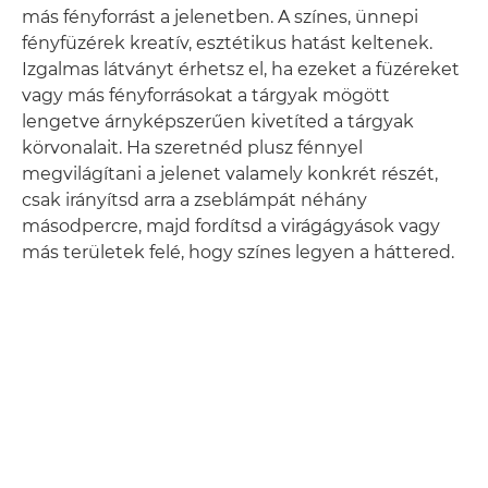
más fényforrást a jelenetben. A színes, ünnepi
fényfüzérek kreatív, esztétikus hatást keltenek.
Izgalmas látványt érhetsz el, ha ezeket a füzéreket
vagy más fényforrásokat a tárgyak mögött
lengetve árnyképszerűen kivetíted a tárgyak
körvonalait. Ha szeretnéd plusz fénnyel
megvilágítani a jelenet valamely konkrét részét,
csak irányítsd arra a zseblámpát néhány
másodpercre, majd fordítsd a virágágyások vagy
más területek felé, hogy színes legyen a háttered.