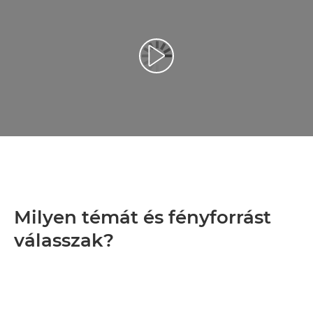
Videó lejátszása
Milyen témát és fényforrást
válasszak?