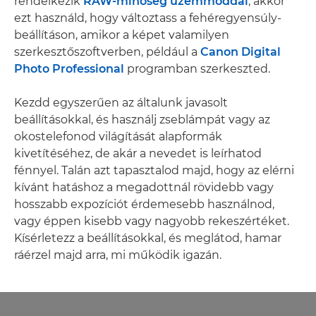
rendelkezik
RAW-minőség üzemmóddal
, akkor
ezt használd, hogy változtass a fehéregyensúly-
beállításon, amikor a képet valamilyen
szerkesztőszoftverben, például a
Canon Digital
Photo Professional
programban szerkeszted.
Kezdd egyszerűen az általunk javasolt
beállításokkal, és használj zseblámpát vagy az
okostelefonod világítását alapformák
kivetítéséhez, de akár a nevedet is leírhatod
fénnyel. Talán azt tapasztalod majd, hogy az elérni
kívánt hatáshoz a megadottnál rövidebb vagy
hosszabb expozíciót érdemesebb használnod,
vagy éppen kisebb vagy nagyobb rekeszértéket.
Kísérletezz a beállításokkal, és meglátod, hamar
ráérzel majd arra, mi működik igazán.