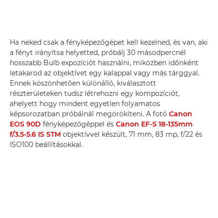
Ha neked csak a fényképezőgépet kell kezelned, és van, aki
a fényt irányítsa helyetted, próbálj 30 másodpercnél
hosszabb Bulb expozíciót használni, miközben időnként
letakarod az objektívet egy kalappal vagy más tárggyal.
Ennek köszönhetően különálló, kiválasztott
részterületeken tudsz létrehozni egy kompozíciót,
ahelyett hogy mindent egyetlen folyamatos
képsorozatban próbálnál megörökíteni. A fotó
Canon
EOS 90D
fényképezőgéppel és
Canon EF-S 18-135mm
f/3.5-5.6 IS STM
objektívvel készült, 71 mm, 83 mp, f/22 és
ISO100 beállításokkal.