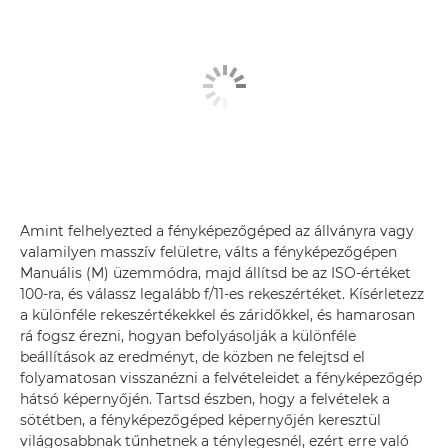
Amint felhelyezted a fényképezőgéped az állványra vagy
valamilyen masszív felületre, válts a fényképezőgépen
Manuális (M) üzemmódra, majd állítsd be az ISO-értéket
100-ra, és válassz legalább f/11-es rekeszértéket. Kísérletezz
a különféle rekeszértékekkel és záridőkkel, és hamarosan
rá fogsz érezni, hogyan befolyásolják a különféle
beállítások az eredményt, de közben ne felejtsd el
folyamatosan visszanézni a felvételeidet a fényképezőgép
hátsó képernyőjén. Tartsd észben, hogy a felvételek a
sötétben, a fényképezőgéped képernyőjén keresztül
világosabbnak tűnhetnek a ténylegesnél, ezért erre való