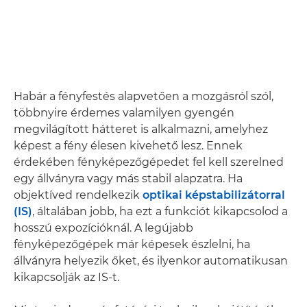
Habár a fényfestés alapvetően a mozgásról szól,
többnyire érdemes valamilyen gyengén
megvilágított hátteret is alkalmazni, amelyhez
képest a fény élesen kivehető lesz. Ennek
érdekében fényképezőgépedet fel kell szerelned
egy állványra vagy más stabil alapzatra. Ha
objektíved rendelkezik
optikai képstabilizátorral
(IS)
, általában jobb, ha ezt a funkciót kikapcsolod a
hosszú expozícióknál. A legújabb
fényképezőgépek már képesek észlelni, ha
állványra helyezik őket, és ilyenkor automatikusan
kikapcsolják az IS-t.