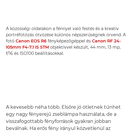
A közösségi oldalakon a fénnyel való festés és a kreatív
portréfotózás ötvözése különös népszerűségnek örvend. A
fotó
Canon EOS R6
fényképezőgéppel és
Canon RF 24-
105mm F4-7.1 IS STM
objektívvel készült, 44 mm, 13 mp,
f/16 és ISO100 beállításokkal.
A kevesebb néha több. Elsőre jó ötletnek tűnhet
egy nagy fényerejű zseblámpa használata, de a
visszafogottabb fényforrások gyakran jobban
beválnak. Ha erős fény irányul közvetlenül az