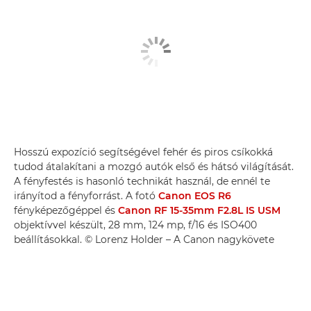
Hosszú expozíció segítségével fehér és piros csíkokká
tudod átalakítani a mozgó autók első és hátsó világítását.
A fényfestés is hasonló technikát használ, de ennél te
irányítod a fényforrást. A fotó
Canon EOS R6
fényképezőgéppel és
Canon RF 15-35mm F2.8L IS USM
objektívvel készült, 28 mm, 124 mp, f/16 és ISO400
beállításokkal. © Lorenz Holder – A Canon nagykövete