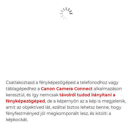
Csatlakoztasd a fényképezőgéped a telefonodhoz vagy
táblagépedhez a
Canon Camera Connect
alkalmazáson
keresztül, és így nemcsak
távolról tudod irányítani a
fényképezőgéped
, de a képernyőn az a kép is megjelenik,
amit az objektíved lát, ezáltal biztos lehetsz benne, hogy
fényfestményed jól megkomponált lesz, és kitölti a
képkockát.