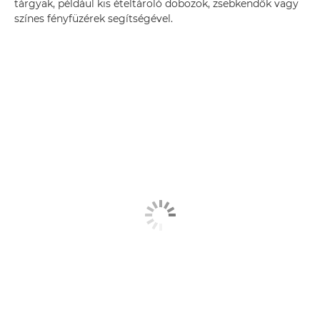
tárgyak, például kis ételtároló dobozok, zsebkendők vagy
színes fényfüzérek segítségével.