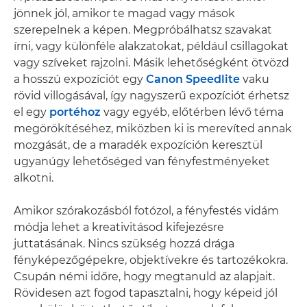
jönnek jól, amikor te magad vagy mások
szerepelnek a képen. Megpróbálhatsz szavakat
írni, vagy különféle alakzatokat, például csillagokat
vagy szíveket rajzolni. Másik lehetőségként ötvözd
a hosszú expozíciót egy
Canon Speedlite
vaku
rövid villogásával, így nagyszerű expozíciót érhetsz
el egy
portéhoz
vagy egyéb, előtérben lévő téma
megörökítéséhez, miközben ki is merevíted annak
mozgását, de a maradék expozíción keresztül
ugyanúgy lehetőséged van fényfestményeket
alkotni.
Amikor szórakozásból fotózol, a fényfestés vidám
módja lehet a kreativitásod kifejezésre
juttatásának. Nincs szükség hozzá drága
fényképezőgépekre, objektívekre és tartozékokra.
Csupán némi időre, hogy megtanuld az alapjait.
Rövidesen azt fogod tapasztalni, hogy képeid jól