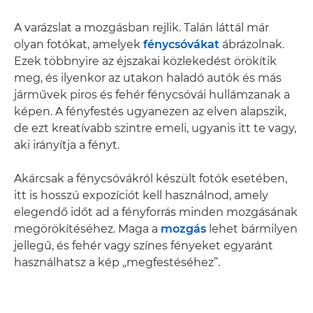
A varázslat a mozgásban rejlik. Talán láttál már
olyan fotókat, amelyek
fénycsóvákat
ábrázolnak.
Ezek többnyire az éjszakai közlekedést örökítik
meg, és ilyenkor az utakon haladó autók és más
járművek piros és fehér fénycsóvái hullámzanak a
képen. A fényfestés ugyanezen az elven alapszik,
de ezt kreatívabb szintre emeli, ugyanis itt te vagy,
aki irányítja a fényt.
Akárcsak a fénycsóvákról készült fotók esetében,
itt is hosszú expozíciót kell használnod, amely
elegendő időt ad a fényforrás minden mozgásának
megörökítéséhez. Maga a
mozgás
lehet bármilyen
jellegű, és fehér vagy színes fényeket egyaránt
használhatsz a kép „megfestéséhez”.