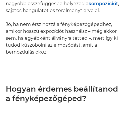
nagyobb összefüggésbe helyezed a
kompozíciót
,
sajátos hangulatot és térélményt érve el.
Jó, ha nem érsz hozzá a fényképezőgépedhez,
amikor hosszú expozíciót használsz – még akkor
sem, ha egyébként állványra tetted –, mert így ki
tudod küszöbölni az elmosódást, amit a
bemozdulás okoz.
Hogyan érdemes beállítanod
a fényképezőgéped?