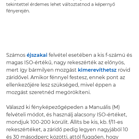
tekintettel érdemes lehet változtatnod a képernyő
fényerején.
Számos
éjszakai
felvétel esetében a kis f-számú és
magas ISO-értékű, nagy rekeszérték az előnyös,
mert így bármilyen mozgást
kimerevíthetsz
rövid
záridővel. Amikor fénnyel festesz, ennek pont az
ellenkezőjére lesz szükséged, mivel éppen a
mozgást szeretnéd megörökíteni.
Válaszd ki fényképezőgépeden a Manuális (M)
felvételi módot, és használj alacsony ISO-értéket,
mondjuk 100-200 körülit. Állíts be kis, kb. f/11-es
rekeszértéket, a záridő pedig legyen nagyjából 10
és 30 másodperc közötti, attól függően, hogy