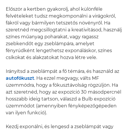
Először a kertben gyakorolj, ahol különféle
felvételeket tudsz megkomponálni a virágokról,
fákról vagy bármilyen tetszetős növényről. Ha
szeretnéd megcsillogtatni a kreativitásod, használj
színes műanyag poharakat, vagy ragassz
zsebkendőt egy zseblámpára, amelyet
fényrúdként lengethetsz exponáláskor, színes
csíkokat és alakzatokat hozva létre vele.
Irányítsd a zseblámpát a fő témára, és használd az
autofókuszt
. Ha ezzel megvagy, válts MF
üzemmódra, hogy a fókusztávolság rögzüljön. Ha
azt szeretnéd, hogy az expozíció 30 másodpercnél
hosszabb ideig tartson, válaszd a Bulb expozíció
üzemmódot (amennyiben fényképezőgépeden
van ilyen funkció).
Kezdj exponálni, és lengesd a zseblámpát vagy