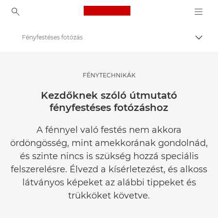
Canon Logo, back to ho
Fényfestéses fotózás
Váltá
Canon
Meríts inspirációt | Tippek fényképezéshez és nyomtatáshoz, valamint vásárlói útmutatók
FÉNYTECHNIKÁK
Fényképezési és nyomtatási tippek és technikák
Kezdőknek szóló útmutató
fényfestéses fotózáshoz
A fénnyel való festés nem akkora
ördöngösség, mint amekkorának gondolnád,
és szinte nincs is szükség hozzá speciális
felszerelésre. Élvezd a kísérletezést, és alkoss
látványos képeket az alábbi tippeket és
trükköket követve.