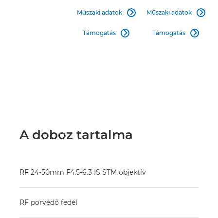
Műszaki adatok
Műszaki adatok


Támogatás
Támogatás


A doboz tartalma
RF 24-50mm F4.5-6.3 IS STM objektív
RF porvédő fedél