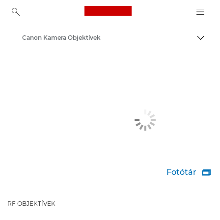
Canon Logo, back to ho
Canon Kamera Objektívek
Váltá
Canon
Fotótár

RF OBJEKTÍVEK