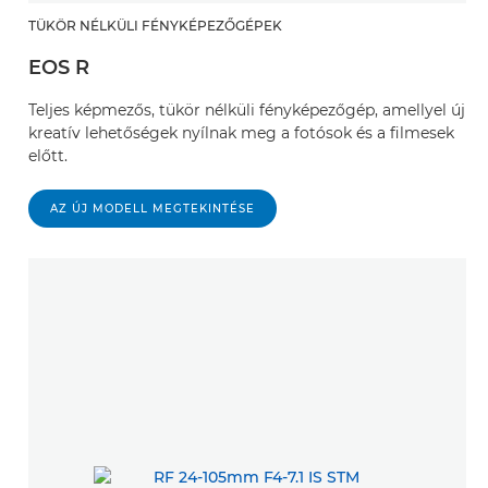
TÜKÖR NÉLKÜLI FÉNYKÉPEZŐGÉPEK
EOS R
Teljes képmezős, tükör nélküli fényképezőgép, amellyel új
kreatív lehetőségek nyílnak meg a fotósok és a filmesek
előtt.
AZ ÚJ MODELL MEGTEKINTÉSE