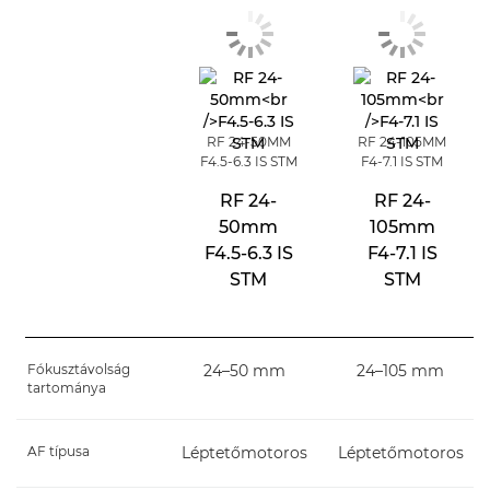
RF 24-50MM
RF 24-105MM
F4.5-6.3 IS STM
F4-7.1 IS STM
RF 24-
RF 24-
50mm
105mm
F4.5-6.3 IS
F4-7.1 IS
STM
STM
Fókusztávolság
24–50 mm
24–105 mm
tartománya
AF típusa
Léptetőmotoros
Léptetőmotoros