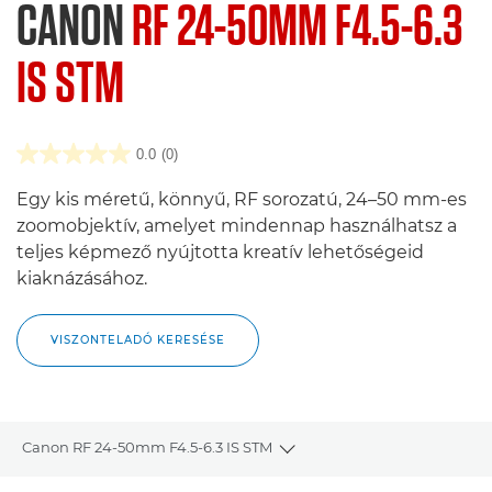
CANON
RF 24-50MM F4.5-6.3
IS STM
0.0
(0)
Egy kis méretű, könnyű, RF sorozatú, 24–50 mm-es
zoomobjektív, amelyet mindennap használhatsz a
teljes képmező nyújtotta kreatív lehetőségeid
kiaknázásához.
VISZONTELADÓ KERESÉSE
Canon RF 24-50mm F4.5-6.3 IS STM
Toggle breadcrumbs