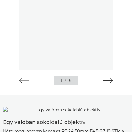
1
/
6
Egy valóban sokoldalú objektív
Nézd meg, hogyan képes az RF 24-50mm F4.5-6.3 IS STM a