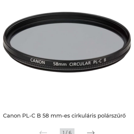
Canon PL-C B 58 mm-es cirkuláris polárszűrő
1
/
6