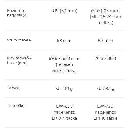
Maximális
0,19 (50 mm)
0,40 (105 mm)
nagyítás (x)
(MF: 0,5 24 mm
mellett)
Szűrő mérete
58 mm
67 mm
Max. átmérő x
69,6 x 58,0 mm
76,6 x 88,8
hossz (mm)
(teljesen
visszahúzva)
Tömeg
kb. 210 g
kb. 395 g
Tartozékok
EW-63C
EW-73D
napellenző
napellenző
LP1014 táska
LP1116 táska