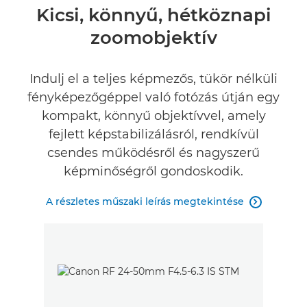
Áttekintés
Kicsi, könnyű, hétköznapi
zoomobjektív
Műszaki adatok
Fotótár
Indulj el a teljes képmezős, tükör nélküli
fényképezőgéppel való fotózás útján egy
Értékelések
kompakt, könnyű objektívvel, amely
fejlett képstabilizálásról, rendkívül
Támogatás
csendes működésről és nagyszerű
képminőségről gondoskodik.
A részletes műszaki leírás megtekintése
