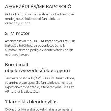
AF/VEZÉRLÉS/MF KAPCSOLÓ
Válts a különböző fókuszálási módok között, és
rendelj hozzá különböző funkciókat a
vezérlőgyűrűhöz
STM motor
Az anyacsavar-típusú STM-motor gyors fókuszt
biztosít a fotókhoz, az egyenletes és halk
autofókusz mód pedig a videófelvételek során
nyújt segítséget
Kombinált
objektívvezérlés/fókuszgyűrű
Testreszabható a TV/AV/ISO és MF funkciókhoz,
valamint olyan speciális funkciókhoz, mint az
expozíciókompenzáció, a fehéregyensúly és az
AF-terület kiválasztása.
7 lamellás blendenyílás
Gyönyörű, kör alakú bokeh-hatás a téma és a