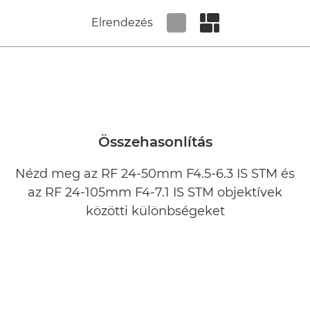
Elrendezés
Set tiled view
Set masonry view
Összehasonlítás
Nézd meg az RF 24-50mm F4.5-6.3 IS STM és
az RF 24-105mm F4-7.1 IS STM objektívek
közötti különbségeket