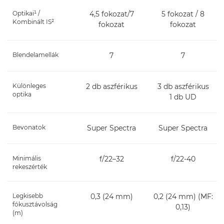
Optikai¹ /
4,5 fokozat/7
5 fokozat / 8
Kombinált IS²
fokozat
fokozat
Blendelamellák
7
7
Különleges
2 db aszférikus
3 db aszférikus
optika
1 db UD
Bevonatok
Super Spectra
Super Spectra
Minimális
f/22–32
f/22-40
rekeszérték
Legkisebb
0,3 (24 mm)
0,2 (24 mm) (MF:
fókusztávolság
0,13)
(m)