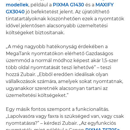
modellek
, például a
PIXMA G1430
és a
MAXIFY
GX3040
jó befektetést jelent. Az újratölthető
tintatartályoknak köszönhetően ezek a nyomtatók
idővel jelentősen alacsonyabb üzemeltetési
költségeket biztosítanak.
„A még nagyobb hatékonyság érdekében a
MegaTank nyomtatókon elérhető Gazdaságos
üzemmód a normál módhoz képest akár 1,5-szer
több oldal nyomtatását teszi lehetővé” – teszi
hozzá Zubair. „Ebből eredően ideálisak olyan
vállalkozások számára, amelyek sokat nyomtatnak,
ugyanakkor szeretnék alacsonyan tartani az
üzemeltetési költségeket.”
Egy másik fontos szempont a funkcionalitás.
„Lapolvasóra vagy faxra is szükséged van, vagy csak
nyomtatásra?” – kérdezi Zubair. „Az egyfunkciós