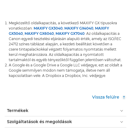
Megközelítő oldalkapacitás, a következő MAXIFY GX típusokra
vonatkozóan:
MAXIFY GX3040
,
MAXIFY GX4040
,
MAXIFY
GX5040
,
MAXIFY GX6040
,
MAXIFY GX7040
. Az oldalkapacitás a
Canon egyedi tesztelési eljárásán alapuló érték, amely az ISO/IEC
24712 színes táblázat alapján, a kezdeti beállítást követően a
csere tintapalackokkal végzett folyamatos nyomtatás mellett
kerül meghatározásra. Az oldalkapacitás a nyomtatott
tartalmaktól és egyéb tényezőktől függően jelentősen változhat.
A Google és a Google Drive a Google LLC védjegye; ezt az oldalt a
Google semmilyen módon nem támogatja, illetve nem áll
kapcsolatban vele. A Dropbox a Dropbox, Inc. védjegye.
Vissza felülre
Termékek
Szolgáltatások és megoldások