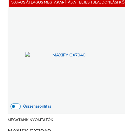
90%-OS ÁTLAGOS MEGTAKARÍTÁS A TELJES TULAJDONLÁSI KÖLTS
Összehasonlítás
MEGATANK NYOMTATÓK
MAXIFY GX7040