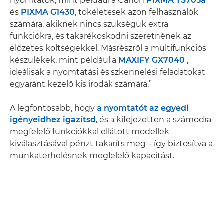
nyomtatók, mint például a Canon
PIXMA TS705a
és
PIXMA G1430
, tökéletesek azon felhasználók
számára, akiknek nincs szükségük extra
funkciókra, és takarékoskodni szeretnének az
előzetes költségekkel. Másrészről a multifunkciós
készülékek, mint például a
MAXIFY GX7040
,
ideálisak a nyomtatási és szkennelési feladatokat
egyaránt kezelő kis irodák számára.”
A legfontosabb, hogy
a nyomtatót az egyedi
igényeidhez igazítsd
, és a kifejezetten a számodra
megfelelő funkciókkal ellátott modellek
kiválasztásával pénzt takaríts meg – így biztosítva a
munkaterhelésnek megfelelő kapacitást.