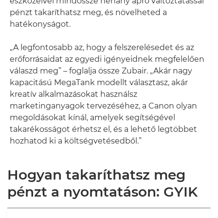
eszközeivel mindössze néhány apró változtatással
pénzt takaríthatsz meg, és növelheted a
hatékonyságot.
„A legfontosabb az, hogy a felszerelésedet és az
erőforrásaidat az egyedi igényeidnek megfelelően
válaszd meg” – foglalja össze Zubair. „Akár nagy
kapacitású MegaTank modellt választasz, akár
kreatív alkalmazásokat használsz
marketinganyagok tervezéséhez, a Canon olyan
megoldásokat kínál, amelyek segítségével
takarékosságot érhetsz el, és a lehető legtöbbet
hozhatod ki a költségvetésedből.”
Hogyan takaríthatsz meg
pénzt a nyomtatáson: GYIK