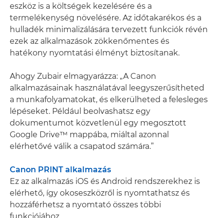
eszköz is a költségek kezelésére és a
termelékenység növelésére. Az időtakarékos és a
hulladék minimalizálására tervezett funkciók révén
ezek az alkalmazások zökkenőmentes és
hatékony nyomtatási élményt biztosítanak.
Ahogy Zubair elmagyarázza: „A Canon
alkalmazásainak használatával leegyszerűsítheted
a munkafolyamatokat, és elkerülheted a felesleges
lépéseket. Például beolvashatsz egy
dokumentumot közvetlenül egy megosztott
Google Drive™ mappába, miáltal azonnal
elérhetővé válik a csapatod számára.”
Canon PRINT alkalmazás
Ez az alkalmazás iOS és Android rendszerekhez is
elérhető, így okoseszközről is nyomtathatsz és
hozzáférhetsz a nyomtató összes többi
funkciójához.