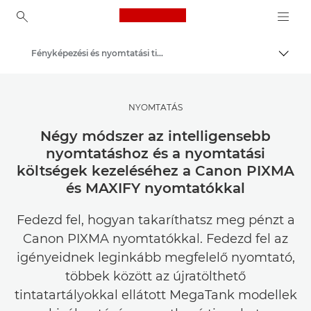
Canon Logo, back to ho
Fényképezési és nyomtatási tippek és technikák
Váltá
Canon
Meríts inspirációt | Tippek fényképezéshez és nyomtatáshoz, valamint vásárlói útmutatók
NYOMTATÁS
Négy módszer az intelligensebb
nyomtatáshoz és a nyomtatási
költségek kezeléséhez a Canon PIXMA
és MAXIFY nyomtatókkal
Fedezd fel, hogyan takaríthatsz meg pénzt a
Canon PIXMA nyomtatókkal. Fedezd fel az
igényeidnek leginkább megfelelő nyomtató,
többek között az újratölthető
tintatartályokkal ellátott MegaTank modellek