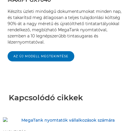
Készíts üzleti minőségű dokumentumokat minden nap,
és takarítsd meg átlagosan a teljes tulajdonlási költség
90%-át a nagy méretű és újratölthető tintatartályokkal
rendelkező, megbízható MegaTank nyomtatóval,
szemben a 10 legnépszerűbb tintasugaras és
lézernyomtatóval.
AZ ÚJ MODELL MEGTEKINTÉSE
Kapcsolódó cikkek