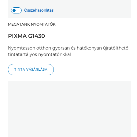
Összehasonlítás
MEGATANK NYOMTATÓK
PIXMA G1430
Nyomtasson otthon gyorsan és hatékonyan újratölthető
tintatartályos nyomtatónkkal
TINTA VÁSÁRLÁSA