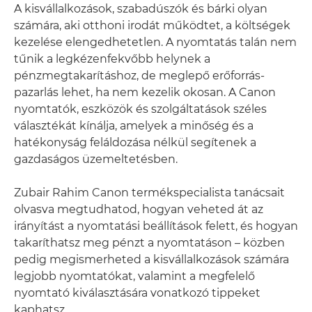
A kisvállalkozások, szabadúszók és bárki olyan
számára, aki otthoni irodát működtet, a költségek
kezelése elengedhetetlen. A nyomtatás talán nem
tűnik a legkézenfekvőbb helynek a
pénzmegtakarításhoz, de meglepő erőforrás-
pazarlás lehet, ha nem kezelik okosan. A Canon
nyomtatók, eszközök és szolgáltatások széles
választékát kínálja, amelyek a minőség és a
hatékonyság feláldozása nélkül segítenek a
gazdaságos üzemeltetésben.
Zubair Rahim Canon termékspecialista tanácsait
olvasva megtudhatod, hogyan veheted át az
irányítást a nyomtatási beállítások felett, és hogyan
takaríthatsz meg pénzt a nyomtatáson – közben
pedig megismerheted a kisvállalkozások számára
legjobb nyomtatókat, valamint a megfelelő
nyomtató kiválasztására vonatkozó tippeket
kaphatsz.