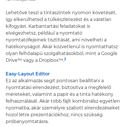
Lehetővé teszi a tintaszintek nyomon követését,
így elkerülheted a túlkészletezést és a váratlan
kifogyást. Karbantartási feladatokat is
elvégezhetsz, például a nyomtató
nyomtatófejeinek tisztítását, ami növelheti a
hatékonyságot. Akár közvetlenül is nyomtathatsz
olyan felhőalapú szolgáltatásokból, mint a Google
2
Drive™ vagy a Dropbox™.
Easy-Layout Editor
Ez az alkalmazás segít pontosan beállítani a
nyomtatási elrendezést, biztosítva a megfelelő
méreteket, valamint a papír és a tinta hatékony
felhasználását. Akár több fájlt kombinálsz egyetlen
nyomatba, akár személyre szabott elrendezéseket
hozol létre prezentációkhoz, nincs szükség
próbanyomtatásra.