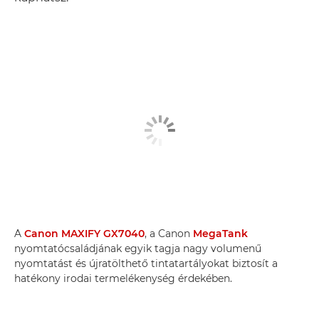
A
Canon MAXIFY GX7040
, a Canon
MegaTank
nyomtatócsaládjának egyik tagja nagy volumenű
nyomtatást és újratölthető tintatartályokat biztosít a
hatékony irodai termelékenység érdekében.