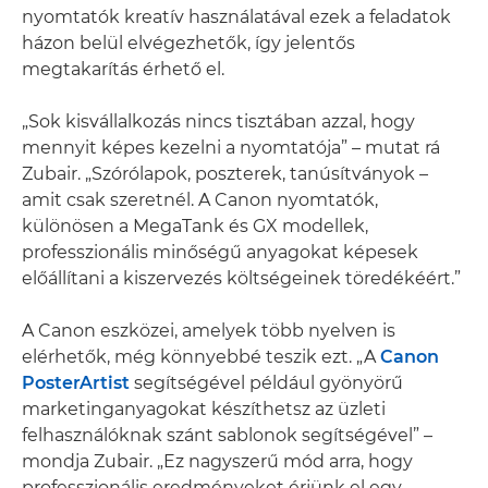
nyomtatók kreatív használatával ezek a feladatok
házon belül elvégezhetők, így jelentős
megtakarítás érhető el.
„Sok kisvállalkozás nincs tisztában azzal, hogy
mennyit képes kezelni a nyomtatója” – mutat rá
Zubair. „Szórólapok, poszterek, tanúsítványok –
amit csak szeretnél. A Canon nyomtatók,
különösen a MegaTank és GX modellek,
professzionális minőségű anyagokat képesek
előállítani a kiszervezés költségeinek töredékéért.”
A Canon eszközei, amelyek több nyelven is
elérhetők, még könnyebbé teszik ezt. „A
Canon
PosterArtist
segítségével például gyönyörű
marketinganyagokat készíthetsz az üzleti
felhasználóknak szánt sablonok segítségével” –
mondja Zubair. „Ez nagyszerű mód arra, hogy
professzionális eredményeket érjünk el egy