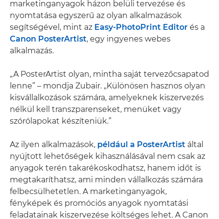
marketinganyagok házon belüli tervezése és
nyomtatása egyszerű az olyan alkalmazások
segítségével, mint az
Easy-PhotoPrint Editor
és a
Canon PosterArtist
, egy ingyenes webes
alkalmazás.
„A PosterArtist olyan, mintha saját tervezőcsapatod
lenne” – mondja Zubair. „Különösen hasznos olyan
kisvállalkozások számára, amelyeknek kiszervezés
nélkül kell transzparenseket, menüket vagy
szórólapokat készíteniük.”
Az ilyen alkalmazások,
például a PosterArtist
által
nyújtott lehetőségek kihasználásával nem csak az
anyagok terén takarékoskodhatsz, hanem időt is
megtakaríthatsz, ami minden vállalkozás számára
felbecsülhetetlen. A marketinganyagok,
fényképek és promóciós anyagok nyomtatási
feladatainak kiszervezése költséges lehet. A Canon