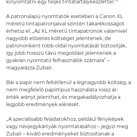
1
kinyomtatni egy teljes tintatartálykészlettel.”
A patronalapú nyomtatók esetében a Canon XL
méretű tintapatronjaival szintén takarékosságot
érhetsz el. „Az XL méretű tintapatronok valamivel
nagyobb előzetes költséget jelentenek, de
patrononként több oldal nyomtatását biztosítják,
így jobb hosszú távú megoldást jelentenek a
gyakran nyomtató felhasználók számára” –
magyarázza Zubair.
Bár a papír nem feltétlenül a legnagyobb költség, a
nem megfelelő papírtípus használata rossz ár-
érték arányt jelenthet, és megakadályozhatja a
legjobb eredmények elérését.
„A speciálisabb feladatokhoz, például fényképek
vagy névjegykártyák nyomtatásához – jegyzi meg
Zubair – kiváló eredményeket biztosítanak a