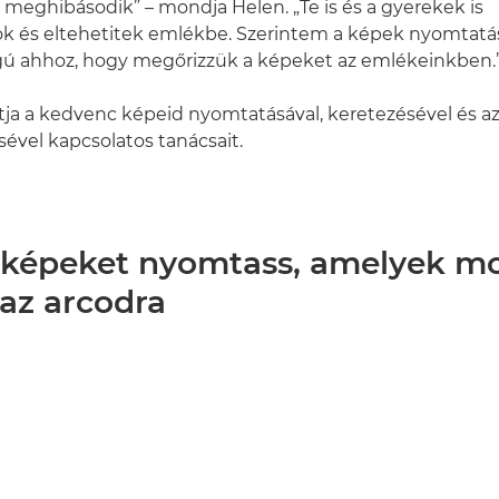
 meghibásodik” – mondja Helen. „Te is és a gyerekek is
k és eltehetitek emlékbe. Szerintem a képek nyomtatá
gú ahhoz, hogy megőrizzük a képeket az emlékeinkben.
ja a kedvenc képeid nyomtatásával, keretezésével és 
sével kapcsolatos tanácsait.
n képeket nyomtass, amelyek mo
 az arcodra