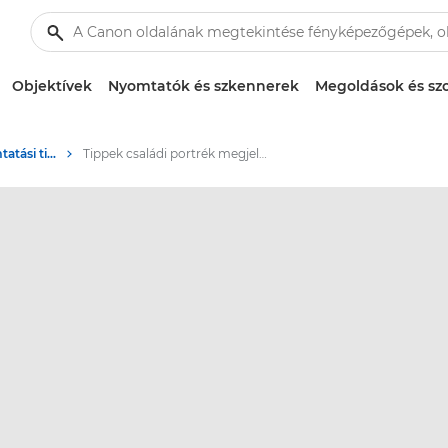
Objektívek
Nyomtatók és szkennerek
Megoldások és szo
Fényképezési és nyomtatási tippek és technikák
Tippek családi portrék megjelenítéséhez