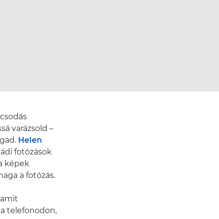
csodás
sá varázsold –
agad.
Helen
ádi fotózások
 a képek
aga a fotózás.
 amit
 a telefonodon,