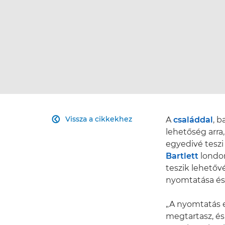
Vissza a cikkekhez
A
családdal
, b

lehetőség arra
egyedivé tesz
Bartlett
london
teszik lehető
nyomtatása és 
„A nyomtatás e
megtartasz, és