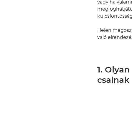
vagy ha valami
megfoghatjáto
kulcsfontossá
Helen megoszt
való elrendezé
1. Olya
csalnak