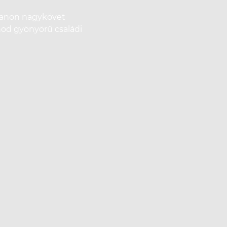
 Canon nagykövet
nod gyönyörű családi