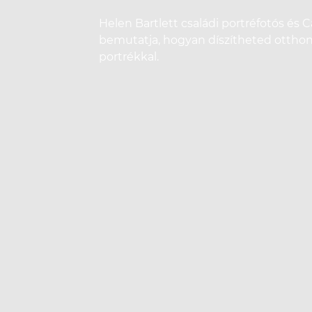
Helen Bartlett családi portréfotós és
bemutatja, hogyan díszítheted ottho
portrékkal.