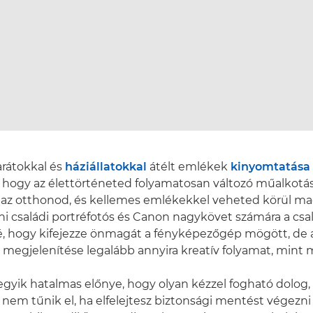
arátokkal és
háziállatokkal
átélt emlékek
kinyomtatása
, hogy az élettörténeted folyamatosan változó műalkotás
i az otthonod, és kellemes emlékekkel veheted körül m
i családi portréfotós és Canon nagykövet számára a csal
vé, hogy kifejezze önmagát a fényképezőgép mögött, de
megjelenítése legalább annyira kreatív folyamat, mint m
gyik hatalmas előnye, hogy olyan kézzel fogható dolog,
 nem tűnik el, ha elfelejtesz biztonsági mentést végezni