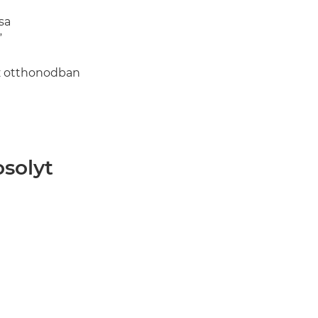
sa
”
az otthonodban
solyt