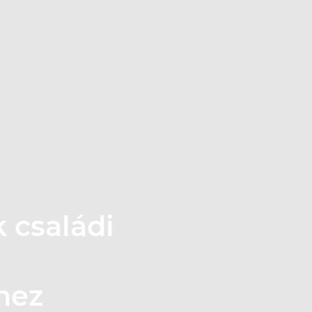
 családi
hez