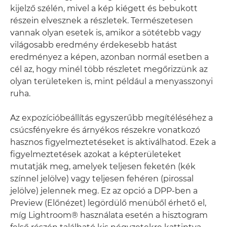
kijelző szélén, mivel a kép kiégett és bebukott
részein elvesznek a részletek. Természetesen
vannak olyan esetek is, amikor a sötétebb vagy
világosabb eredmény érdekesebb hatást
eredményez a képen, azonban normál esetben a
cél az, hogy minél több részletet megőrizzünk az
olyan területeken is, mint például a menyasszonyi
ruha.
Az expozícióbeállítás egyszerűbb megítéléséhez a
csúcsfényekre és árnyékos részekre vonatkozó
hasznos figyelmeztetéseket is aktiválhatod. Ezek a
figyelmeztetések azokat a képterületeket
mutatják meg, amelyek teljesen feketén (kék
színnel jelölve) vagy teljesen fehéren (pirossal
jelölve) jelennek meg. Ez az opció a DPP-ben a
Preview (Előnézet) legördülő menüből érhető el,
míg Lightroom® használata esetén a hisztogram