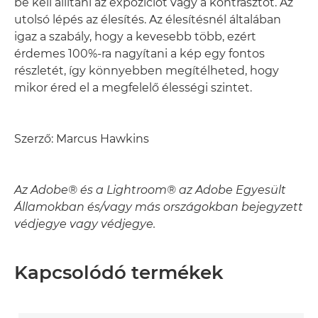
be kell állítani az expozíciót vagy a kontrasztot. Az
utolsó lépés az élesítés. Az élesítésnél általában
igaz a szabály, hogy a kevesebb több, ezért
érdemes 100%-ra nagyítani a kép egy fontos
részletét, így könnyebben megítélheted, hogy
mikor éred el a megfelelő élességi szintet.
Szerző: Marcus Hawkins
Az Adobe® és a Lightroom® az Adobe Egyesült
Államokban és/vagy más országokban bejegyzett
védjegye vagy védjegye.
Kapcsolódó termékek