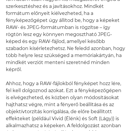
szerkesztéshez és a javításokhoz. Mindkét
formátum előnyeit kiélvezheted, ha a
fényképezőgépet úgy állítod be, hogy a képeket
RAW- és JPEG-formátumban is rögzítse – így
rögtön lesz egy könnyen megosztható JPEG-
képed és egy RAW-fájlod, amellyel később
szabadon kísérletezhetsz. Ne feledd azonban, hogy
több helyre lesz szükséged a memóriakártyán, ha
mindkét verziót menteni szeretnéd minden
képről.
Ahhoz, hogy a RAW-fájlokból fényképet hozz lére,
fel kell dolgoznod azokat. Ezt a fényképezőgépen
is elvégezheted, és közben olyan módosításokat
hajthatsz végre, mint a fényerő beállítása és az
objektívtorzítás korrigálása, de előre beállított
effekteket (például Vivid (Élénk) és Soft (Lágy)) is
alkalmazhatsz a képeken. A feldolgozást azonban