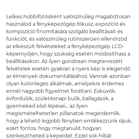
Lelkes hobbifotósként valószínűleg magabiztosan
használod a fényképezőgép fókusz, expozíció és
kompozíció finomítására szolgáló beállításait és
funkciót, és valószínűleg rutinszerűen ellenőrzöd
az elkészült felvételeket a fényképezőgép LCD-
képernyőjén, hogy szükség esetén módosíthass a
beállításokon. Az ilyen gondosan megtervezett
felvételek esetén gyakran a nyers kép is elegendő
az élmények dokumentálásához. Vannak azonban
olyan különleges alkalmak, amelyekre érdemes
ennél nagyobb figyelmet fordítani. Esküvők,
évfordulók, születésnapi bulik, ballagások, a
gyermeked első lépései... az ilyen
megismételhetetlen pillanatok megérdemlik,
hogy a lehető legjobb fényben emlékezzünk rájuk,
ezért fontos, hogy megtanuld, hogyan
szerkesztheted a képeidet. Ezzel sok hibát