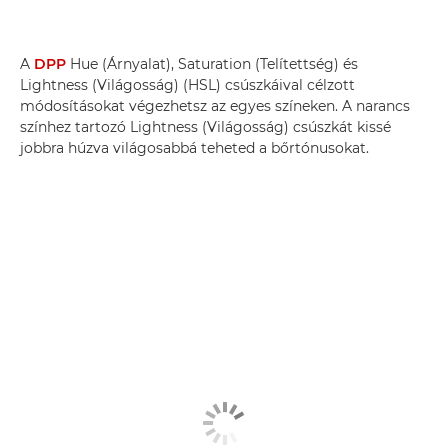
A
DPP
Hue (Árnyalat), Saturation (Telítettség) és
Lightness (Világosság) (HSL) csúszkáival célzott
módosításokat végezhetsz az egyes színeken. A narancs
színhez tartozó Lightness (Világosság) csúszkát kissé
jobbra húzva világosabbá teheted a bőrtónusokat.