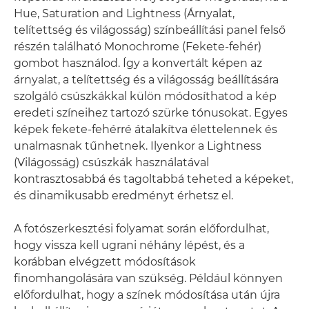
Hue, Saturation and Lightness (Árnyalat,
telítettség és világosság) színbeállítási panel felső
részén található Monochrome (Fekete-fehér)
gombot használod. Így a konvertált képen az
árnyalat, a telítettség és a világosság beállítására
szolgáló csúszkákkal külön módosíthatod a kép
eredeti színeihez tartozó szürke tónusokat. Egyes
képek fekete-fehérré átalakítva élettelennek és
unalmasnak tűnhetnek. Ilyenkor a Lightness
(Világosság) csúszkák használatával
kontrasztosabbá és tagoltabbá teheted a képeket,
és dinamikusabb eredményt érhetsz el.
A fotószerkesztési folyamat során előfordulhat,
hogy vissza kell ugrani néhány lépést, és a
korábban elvégzett módosítások
finomhangolására van szükség. Például könnyen
előfordulhat, hogy a színek módosítása után újra