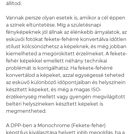
állítod.
Vannak persze olyan esetek is, amikor a cél éppen
a színek eltüntetése. Míg a születésnapi
fényképeknek jól állnak az élénkebb árnyalatok, az
esküvői fotókat fekete-fehérré konvertálva időtlen
stílust kölcsönözhetsz a képeknek, és még jobban
kiemelheted a megörökített érzelmeket. A fekete-
fehér képekkel emellett néhány technikai
problémát is korrigálhatsz. Ha fekete-fehérré
konvertálod a képeket, azzal egységessé teheted
az esküvő különböző időpontjaiban és helyszínein
készített képeket, és még a magas ISO-
érzékenység mellett vagy gyengén megvilágított
beltéri helyszíneken készített képeket is
megmentheted.
A DPP-ben a Monochrome (Fekete-fehér)
képstílus kiválasztása helyett jobb megoldás, ha a