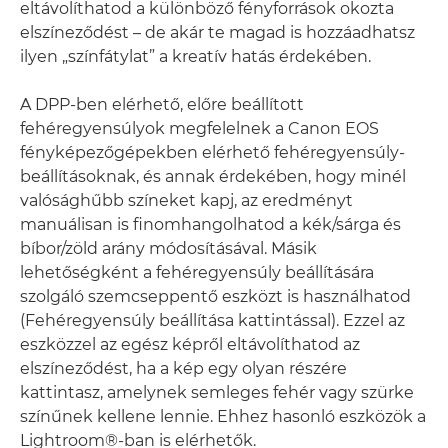
eltávolíthatod a különböző fényforrások okozta
elszíneződést – de akár te magad is hozzáadhatsz
ilyen „színfátylat” a kreatív hatás érdekében.
A DPP-ben elérhető, előre beállított
fehéregyensúlyok megfelelnek a Canon EOS
fényképezőgépekben elérhető fehéregyensúly-
beállításoknak, és annak érdekében, hogy minél
valósághűbb színeket kapj, az eredményt
manuálisan is finomhangolhatod a kék/sárga és
bíbor/zöld arány módosításával. Másik
lehetőségként a fehéregyensúly beállítására
szolgáló szemcseppentő eszközt is használhatod
(Fehéregyensúly beállítása kattintással). Ezzel az
eszközzel az egész képről eltávolíthatod az
elszíneződést, ha a kép egy olyan részére
kattintasz, amelynek semleges fehér vagy szürke
színűnek kellene lennie. Ehhez hasonló eszközök a
Lightroom®-ban is elérhetők.