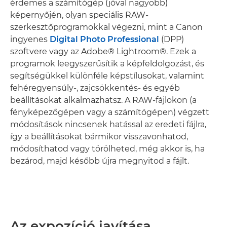
érdemes a számítógép (jóval nagyobb)
képernyőjén, olyan speciális RAW-
szerkesztőprogramokkal végezni, mint a Canon
ingyenes
Digital Photo Professional
(DPP)
szoftvere vagy az Adobe® Lightroom®. Ezek a
programok leegyszerűsítik a képfeldolgozást, és
segítségükkel különféle képstílusokat, valamint
fehéregyensúly-, zajcsökkentés- és egyéb
beállításokat alkalmazhatsz. A RAW-fájlokon (a
fényképezőgépen vagy a számítógépen) végzett
módosítások nincsenek hatással az eredeti fájlra,
így a beállításokat bármikor visszavonhatod,
módosíthatod vagy törölheted, még akkor is, ha
bezárod, majd később újra megnyitod a fájlt.
Az expozíció javítása