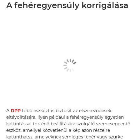
A fehéregyensúly korrigálása
A
DPP
több eszközt is biztosít az elszíneződések
eltávolítására, ilyen például a fehéregyensúly egyetlen
kattintással történő beállítására szolgáló szemcseppentő
eszköz, amellyel közvetlenül a kép azon részeire
kattinthatsz, amelyeknek semleges fehér vagy szürke