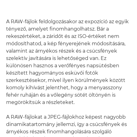
A RAW-fájlok feldolgozásakor az expozíció az egyik
tényező, amelyet finomhangolhatsz. Bár a
rekeszértéket, a záridőt és az ISO-értéket nem
módosíthatod, a kép fényerejének módosítására,
valamint az árnyékos részek és a csúcsfények
szelektív javítására is lehetőséged van. Ez
különösen hasznos a verőfényes napsütésben
készített hagyományos esküvői fotók
szerkesztésekor, mivel ilyen körülmények között
komoly kihívást jelenthet, hogy a menyasszony
fehér ruháján és a vőlegény sötét öltönyén is
megörökítsük a részleteket.
A RAW-fájlokat a JPEG-fájlokhoz képest nagyobb
dinamikatartomány jellemzi, így a csúcsfények és
árnyékos részek finomhangolására szolgáló