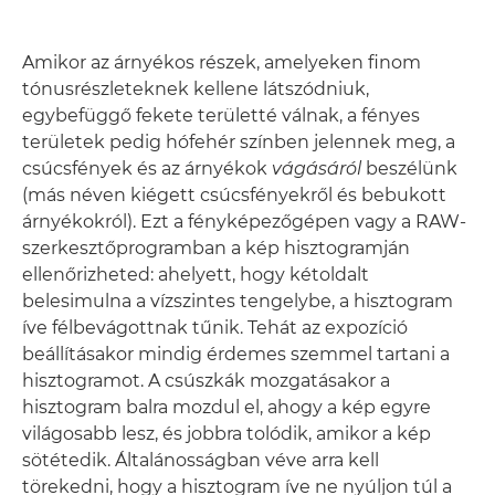
Amikor az árnyékos részek, amelyeken finom
tónusrészleteknek kellene látszódniuk,
egybefüggő fekete területté válnak, a fényes
területek pedig hófehér színben jelennek meg, a
csúcsfények és az árnyékok
vágásáról
beszélünk
(más néven kiégett csúcsfényekről és bebukott
árnyékokról). Ezt a fényképezőgépen vagy a RAW-
szerkesztőprogramban a kép hisztogramján
ellenőrizheted: ahelyett, hogy kétoldalt
belesimulna a vízszintes tengelybe, a hisztogram
íve félbevágottnak tűnik. Tehát az expozíció
beállításakor mindig érdemes szemmel tartani a
hisztogramot. A csúszkák mozgatásakor a
hisztogram balra mozdul el, ahogy a kép egyre
világosabb lesz, és jobbra tolódik, amikor a kép
sötétedik. Általánosságban véve arra kell
törekedni, hogy a hisztogram íve ne nyúljon túl a