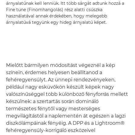
árnyalatúnak kell lenniük. Itt több sárgát adtunk hozzá a
Fine tune (Finomhangolás) rész alatti csúszka
használatával annak érdekében, hogy melegebb
árnyalatúvá tegyünk egy hideg árnyalatú képet.
Mielőtt bármilyen módosítást végeznél a kép
színein, érdemes helyesen beállítanod a
fehéregyensúlyt. Az ünnepi rendezvényeken,
például nagy esküvőkön készült képek nagy
valószínűséggel több különböző fényforrás mellett
készülnek: a szertartás során domináló
természetes fénytől vagy mesterséges
megvilágítástól a naplementén át egészen a lagzi
diszkólámpáinak fényéig. A DPP és a Lightroom®
fehéregyensúly-korrigáló eszközeivel