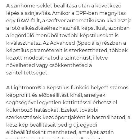
A színhőmérséklet beállítása után a következő
lépés a színjavítás. Amikor a DPP-ben megnyitsz
egy RAW-fájlt, a szoftver automatikusan kiválasztja
a fotó elkészítéséhez használt képstílust, azonban
a legördülő menüből további képstílusokat is
kiválaszthatsz. Az Advanced (Speciális) részben a
képstílus paramétereit is szerkesztheted, többek
között módosíthatod a színtónust, illetve
növelheted vagy csökkentheted a
színtelítettséget.
A Lightroom® a Képstílus funkció helyett számos
képprofilt és előbeállítást kínál, amelyek
segítségével egyetlen kattintással érhetsz el
különböző hatásokat. Ezeket további
szerkesztések kezdőpontjaként is használhatod, a
kész kép beállításait pedig új, egyedi
előbeállításként mentheted, amelyet aztán