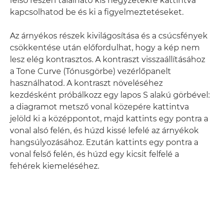
felső részén található kis négyzetekre kattintva
kapcsolhatod be és ki a figyelmeztetéseket.
Az árnyékos részek kivilágosítása és a csúcsfények
csökkentése után előfordulhat, hogy a kép nem
lesz elég kontrasztos. A kontraszt visszaállításához
a Tone Curve (Tónusgörbe) vezérlőpanelt
használhatod. A kontraszt növeléséhez
kezdésként próbálkozz egy lapos S alakú görbével:
a diagramot metsző vonal közepére kattintva
jelöld ki a középpontot, majd kattints egy pontra a
vonal alsó felén, és húzd kissé lefelé az árnyékok
hangsúlyozásához. Ezután kattints egy pontra a
vonal felső felén, és húzd egy kicsit felfelé a
fehérek kiemeléséhez.