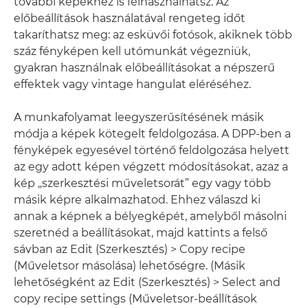
további képekhez is felhasználhatsz. Az
előbeállítások használatával rengeteg időt
takaríthatsz meg: az esküvői fotósok, akiknek több
száz fényképen kell utómunkát végezniük,
gyakran használnak előbeállításokat a népszerű
effektek vagy vintage hangulat eléréséhez.
A munkafolyamat leegyszerűsítésének másik
módja a képek kötegelt feldolgozása. A DPP-ben a
fényképek egyesével történő feldolgozása helyett
az egy adott képen végzett módosításokat, azaz a
kép „szerkesztési műveletsorát” egy vagy több
másik képre alkalmazhatod. Ehhez válaszd ki
annak a képnek a bélyegképét, amelyből másolni
szeretnéd a beállításokat, majd kattints a felső
sávban az Edit (Szerkesztés) > Copy recipe
(Műveletsor másolása) lehetőségre. (Másik
lehetőségként az Edit (Szerkesztés) > Select and
copy recipe settings (Műveletsor-beállítások