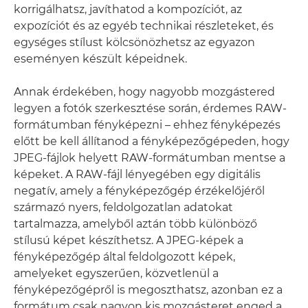
korrigálhatsz, javíthatod a kompozíciót, az
expozíciót és az egyéb technikai részleteket, és
egységes stílust kölcsönözhetsz az egyazon
eseményen készült képeidnek.
Annak érdekében, hogy nagyobb mozgástered
legyen a fotók szerkesztése során, érdemes RAW-
formátumban fényképezni – ehhez fényképezés
előtt be kell állítanod a fényképezőgépeden, hogy
JPEG-fájlok helyett RAW-formátumban mentse a
képeket. A RAW-fájl lényegében egy digitális
negatív, amely a fényképezőgép érzékelőjéről
származó nyers, feldolgozatlan adatokat
tartalmazza, amelyből aztán több különböző
stílusú képet készíthetsz. A JPEG-képek a
fényképezőgép által feldolgozott képek,
amelyeket egyszerűen, közvetlenül a
fényképezőgépről is megoszthatsz, azonban ez a
formátum csak nagyon kis mozgásteret enged a