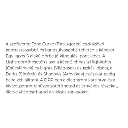
A szoftvered Tone Curve (Tónusgörbe) eszközével
kontrasztosabbá és hangsúlyosabbá teheted a képeket.
Egy lapos S alakú görbe jó kiindulási pont lehet. A
Lightroom® esetén (lásd a képet) ehhez a Highlights
(Csúcsfények) és Lights (Világosak) csúszkát jobbra, a
Darks (Sötétek) és Shadows (Árnyékok) csúszkát pedig
balra kell állítani. A DPP-ben a diagramra kattintva és a
kívánt pontot elhúzva sötétítheted az árnyékos részeket,
illetve világosíthatod a világos tónusokat.