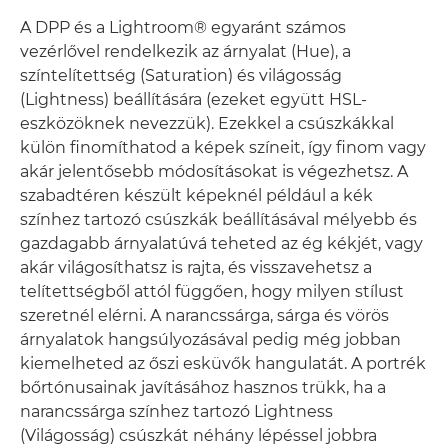
A DPP és a Lightroom® egyaránt számos
vezérlővel rendelkezik az árnyalat (Hue), a
színtelítettség (Saturation) és világosság
(Lightness) beállítására (ezeket együtt HSL-
eszközöknek nevezzük). Ezekkel a csúszkákkal
külön finomíthatod a képek színeit, így finom vagy
akár jelentősebb módosításokat is végezhetsz. A
szabadtéren készült képeknél például a kék
színhez tartozó csúszkák beállításával mélyebb és
gazdagabb árnyalatúvá teheted az ég kékjét, vagy
akár világosíthatsz is rajta, és visszavehetsz a
telítettségből attól függően, hogy milyen stílust
szeretnél elérni. A narancssárga, sárga és vörös
árnyalatok hangsúlyozásával pedig még jobban
kiemelheted az őszi esküvők hangulatát. A portrék
bőrtónusainak javításához hasznos trükk, ha a
narancssárga színhez tartozó Lightness
(Világosság) csúszkát néhány lépéssel jobbra