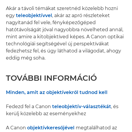
Akár a távoli témákat szeretnéd közelebb hozni
egy
teleobjektívvel
, akár az apró részleteket
nagyítanád fel vele, fényképezőgéped
hatótávolságát jóval nagyobbra növelheted annál,
mint amire a kitobjektíved képes. A Canon optikai
technológiái segítségével új perspektívákat
fedezhetsz fel, és úgy láthatod a világodat, ahogy
eddig még soha.
TOVÁBBI INFORMÁCIÓ
Minden, amit az objektívekről tudnod kell
Fedezd fel a Canon
teleobjektív-választékát
, és
kerülj közelebb az eseményekhez
A Canon
objektívkeresőjével
megtalálhatod az