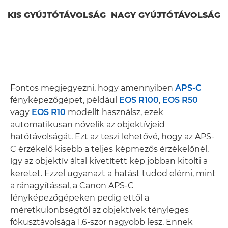
KIS GYÚJTÓTÁVOLSÁG
NAGY GYÚJTÓTÁVOLSÁG
Fontos megjegyezni, hogy amennyiben
APS-C
fényképezőgépet, például
EOS R100
,
EOS R50
vagy
EOS R10
modellt használsz, ezek
automatikusan növelik az objektívjeid
hatótávolságát. Ezt az teszi lehetővé, hogy az APS-
C érzékelő kisebb a teljes képmezős érzékelőnél,
így az objektív által kivetített kép jobban kitölti a
keretet. Ezzel ugyanazt a hatást tudod elérni, mint
a ránagyítással, a Canon APS-C
fényképezőgépeken pedig ettől a
méretkülönbségtől az objektívek tényleges
fókusztávolsága 1,6-szor nagyobb lesz. Ennek