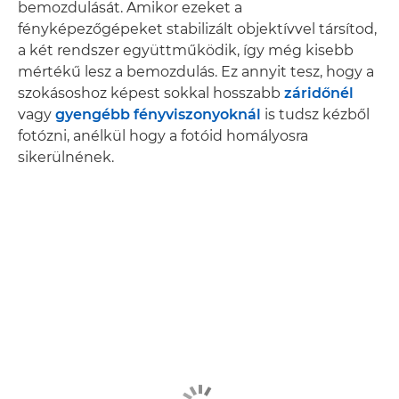
bemozdulását. Amikor ezeket a
fényképezőgépeket stabilizált objektívvel társítod,
a két rendszer együttműködik, így még kisebb
mértékű lesz a bemozdulás. Ez annyit tesz, hogy a
szokásoshoz képest sokkal hosszabb
záridőnél
vagy
gyengébb fényviszonyoknál
is tudsz kézből
fotózni, anélkül hogy a fotóid homályosra
sikerülnének.