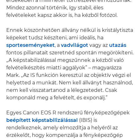
érdekében a milliméter törtrészével elmozdulnak.
Mindez azonnal történik, így stabil, éles
felvételeket kapsz akkor is, ha kézből fotózol.
Ennek köszönhetően állvány nélkül is kristálytiszta
képeket tudsz készíteni, ami ideális, ha
sporteseményeket
, a
vadvilágot
vagy az
utazás
fontos pillanatait szeretnéd spontán megörökíteni.
„A képstabilizálással megszűnnek a kézből való
felvételkészítés miatti aggályok” – magyarázza
Mark. „Az IS funkción keresztül az objektív végzi el
helyetted a munkát. Nem kell állványt használnod,
nem kell visszatartanod a lélegzetedet. Csak
komponáld meg a felvételt, és exponálj.”
Egyes Canon EOS R rendszerű fényképezőgépek
beépített képstabilizálással
(IBIS) is
rendelkeznek, amely elmozdítja a helyéről az
érzékelőt, hogy kompenzálja a fényképezőgép