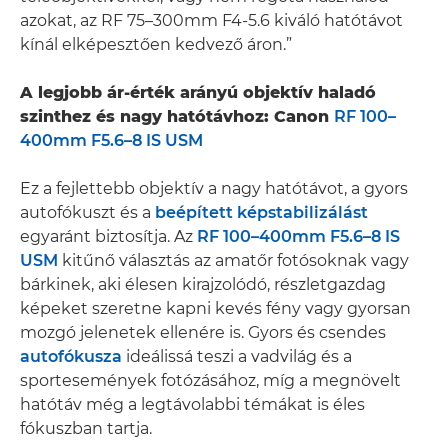
azokat, az RF 75–300mm F4-5.6 kiváló hatótávot
kínál elképesztően kedvező áron.”
A legjobb ár-érték arányú objektív haladó
szinthez és nagy hatótávhoz: Canon
RF 100–
400mm F5.6–8 IS USM
Ez a fejlettebb objektív a nagy hatótávot, a gyors
autofókuszt és a
beépített képstabilizálást
egyaránt biztosítja. Az
RF 100–400mm F5.6–8 IS
USM
kitűnő választás az amatőr fotósoknak vagy
bárkinek, aki élesen kirajzolódó, részletgazdag
képeket szeretne kapni kevés fény vagy gyorsan
mozgó jelenetek ellenére is. Gyors és csendes
autofókusza
ideálissá teszi a vadvilág és a
sportesemények fotózásához, míg a megnövelt
hatótáv még a legtávolabbi témákat is éles
fókuszban tartja.