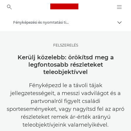
Canon Logo, back to ho
Fényképezési és nyomtatási tippek és technikák
Váltá
Canon
Meríts inspirációt | Tippek fényképezéshez és nyomtatáshoz, valamint vásárlói útmutatók
FELSZERELÉS
Kerülj közelebb: örökítsd meg a
legfontosabb részleteket
teleobjektívvel
Fényképezd le a távoli tájak
jellegzetességeit, a messzi vadvilágot és a
partvonalról figyelt családi
sporteseményeket, vagy nagyítsd fel az apró
részleteket remek ár-érték arányú
teleobjektívjeink valamelyikével.