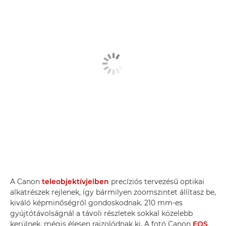
A Canon
teleobjektívjeiben
precíziós tervezésű optikai
alkatrészek rejlenek, így bármilyen zoomszintet állítasz be,
kiváló képminőségről gondoskodnak. 210 mm-es
gyújtótávolságnál a távoli részletek sokkal közelebb
kerülnek, mégis élesen rajzolódnak ki. A fotó Canon
EOS