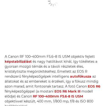
A Canon RF 100–400mm F5.6–8 IS USM objektív fejlett
képstabilizálást
és nagy hatótávot kínál, így tökéletes a
gyorsan mozgó témák és a távoli részletek éles,
kristálytiszta megörökítéséhez. Emellett az EOS R
rendszerű fényképezőgépek intelligens
autofókusza
az
állatokat és az embereket is érzékeli, így a fókusz mindig
azon marad, amit fontosnak tartasz. A fotó Canon
EOS R6
fényképezőgéppel (a mostani
EOS R6 Mark III
modell
elődje) és Canon
RF 100–400mm F5.6-8 IS USM
objektívvel készült, 400 mm, 1/800 mp, f/8 és ISO 800