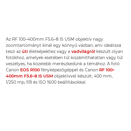
Az RF 100–400mm F5.6–8 IS USM objektív nagy
zoomtartományt kínál egy könnyű vázban, ami ideálissá
teszi az
úti
életképekhez vagy a
vadvilágról
készült olyan
fotókhoz, amelyek esetében túl kiszámíthatatlan vagy túl
veszélyes, ha közelebb merészkedünk a témához. A fotó
Canon
EOS R100
fényképezőgéppel és Canon
RF 100–
400mm F5.6–8 IS USM
objektívvel készült, 400 mm,
1/250 mp, f/8 és ISO 1600 beállításokkal.