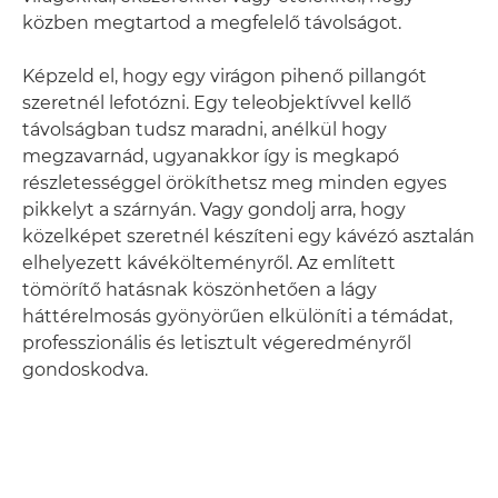
közben megtartod a megfelelő távolságot.
Képzeld el, hogy egy virágon pihenő pillangót
szeretnél lefotózni. Egy teleobjektívvel kellő
távolságban tudsz maradni, anélkül hogy
megzavarnád, ugyanakkor így is megkapó
részletességgel örökíthetsz meg minden egyes
pikkelyt a szárnyán. Vagy gondolj arra, hogy
közelképet szeretnél készíteni egy kávézó asztalán
elhelyezett kávékölteményről. Az említett
tömörítő hatásnak köszönhetően a lágy
háttérelmosás gyönyörűen elkülöníti a témádat,
professzionális és letisztult végeredményről
gondoskodva.