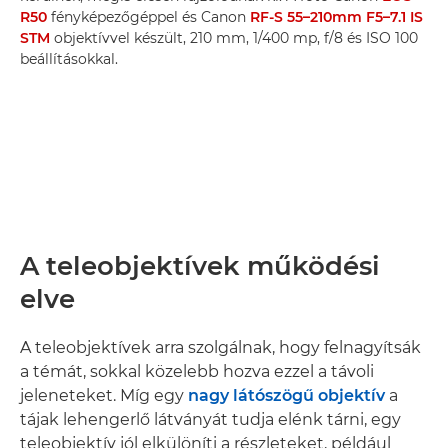
R50
fényképezőgéppel és Canon
RF-S 55–210mm F5–7.1 IS
STM
objektívvel készült, 210 mm, 1/400 mp, f/8 és ISO 100
beállításokkal.
A teleobjektívek működési
elve
A teleobjektívek arra szolgálnak, hogy felnagyítsák
a témát, sokkal közelebb hozva ezzel a távoli
jeleneteket. Míg egy
nagy látószögű objektív
a
tájak lehengerlő látványát tudja elénk tárni, egy
teleobjektív jól elkülöníti a részleteket, például