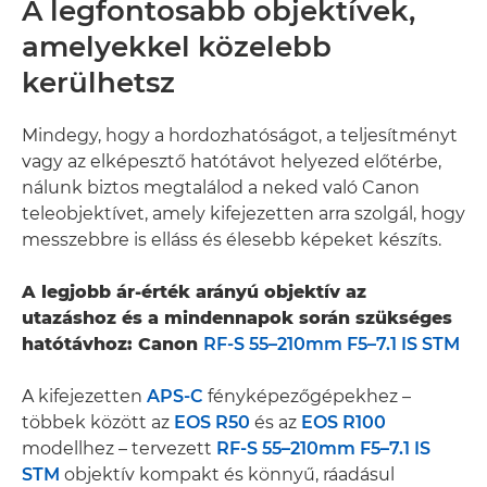
A legfontosabb objektívek,
amelyekkel közelebb
kerülhetsz
Mindegy, hogy a hordozhatóságot, a teljesítményt
vagy az elképesztő hatótávot helyezed előtérbe,
nálunk biztos megtalálod a neked való Canon
teleobjektívet, amely kifejezetten arra szolgál, hogy
messzebbre is elláss és élesebb képeket készíts.
A legjobb ár-érték arányú objektív az
utazáshoz és a mindennapok során szükséges
hatótávhoz: Canon
RF-S 55–210mm F5–7.1 IS STM
A kifejezetten
APS-C
fényképezőgépekhez –
többek között az
EOS R50
és az
EOS R100
modellhez – tervezett
RF-S 55–210mm F5–7.1 IS
STM
objektív kompakt és könnyű, ráadásul