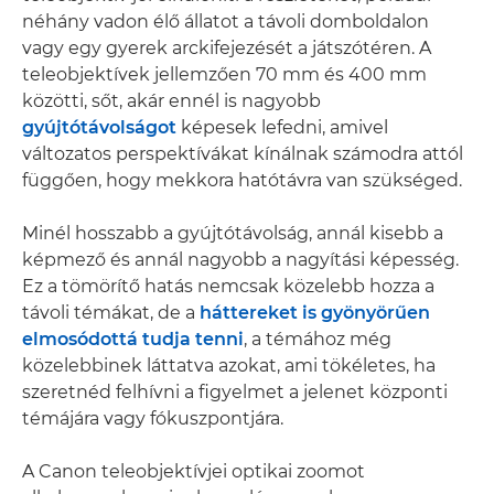
néhány vadon élő állatot a távoli domboldalon
vagy egy gyerek arckifejezését a játszótéren. A
teleobjektívek jellemzően 70 mm és 400 mm
közötti, sőt, akár ennél is nagyobb
gyújtótávolságot
képesek lefedni, amivel
változatos perspektívákat kínálnak számodra attól
függően, hogy mekkora hatótávra van szükséged.
Minél hosszabb a gyújtótávolság, annál kisebb a
képmező és annál nagyobb a nagyítási képesség.
Ez a tömörítő hatás nemcsak közelebb hozza a
távoli témákat, de a
háttereket is gyönyörűen
elmosódottá tudja tenni
, a témához még
közelebbinek láttatva azokat, ami tökéletes, ha
szeretnéd felhívni a figyelmet a jelenet központi
témájára vagy fókuszpontjára.
A Canon teleobjektívjei optikai zoomot