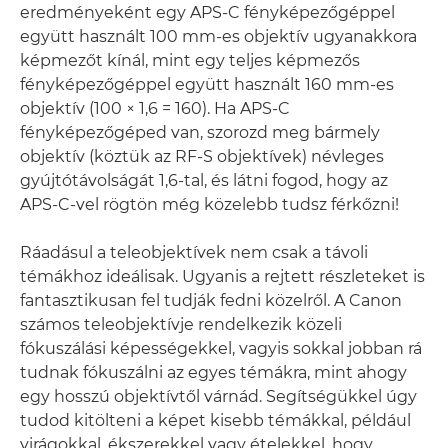
eredményeként egy APS-C fényképezőgéppel
együtt használt 100 mm-es objektív ugyanakkora
képmezőt kínál, mint egy teljes képmezős
fényképezőgéppel együtt használt 160 mm-es
objektív (100 × 1,6 = 160). Ha APS-C
fényképezőgéped van, szorozd meg bármely
objektív (köztük az RF-S objektívek) névleges
gyújtótávolságát 1,6-tal, és látni fogod, hogy az
APS-C-vel rögtön még közelebb tudsz férkőzni!
Ráadásul a teleobjektívek nem csak a távoli
témákhoz ideálisak. Ugyanis a rejtett részleteket is
fantasztikusan fel tudják fedni közelről. A Canon
számos teleobjektívje rendelkezik közeli
fókuszálási képességekkel, vagyis sokkal jobban rá
tudnak fókuszálni az egyes témákra, mint ahogy
egy hosszú objektívtől várnád. Segítségükkel úgy
tudod kitölteni a képet kisebb témákkal, például
virágokkal, ékszerekkel vagy ételekkel, hogy