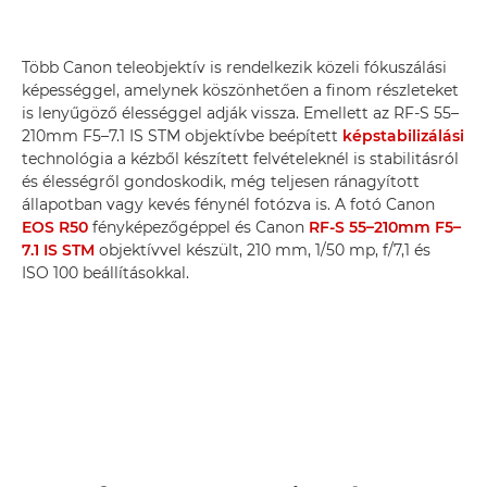
Több Canon teleobjektív is rendelkezik közeli fókuszálási
képességgel, amelynek köszönhetően a finom részleteket
is lenyűgöző élességgel adják vissza. Emellett az RF-S 55–
210mm F5–7.1 IS STM objektívbe beépített
képstabilizálási
technológia a kézből készített felvételeknél is stabilitásról
és élességről gondoskodik, még teljesen ránagyított
állapotban vagy kevés fénynél fotózva is. A fotó Canon
EOS R50
fényképezőgéppel és Canon
RF-S 55–210mm F5–
7.1 IS STM
objektívvel készült, 210 mm, 1/50 mp, f/7,1 és
ISO 100 beállításokkal.