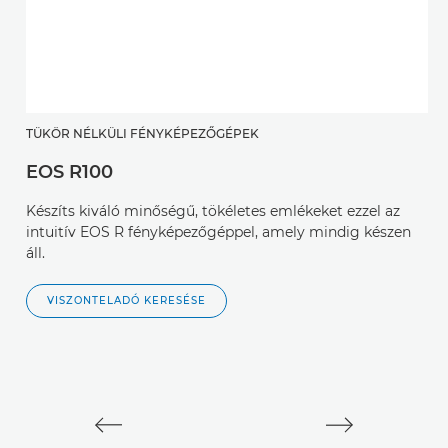
TÜKÖR NÉLKÜLI FÉNYKÉPEZŐGÉPEK
EOS R100
T
Készíts kiváló minőségű, tökéletes emlékeket ezzel az
E
intuitív EOS R fényképezőgéppel, amely mindig készen
áll.
A
l
VISZONTELADÓ KERESÉSE
ál
kö