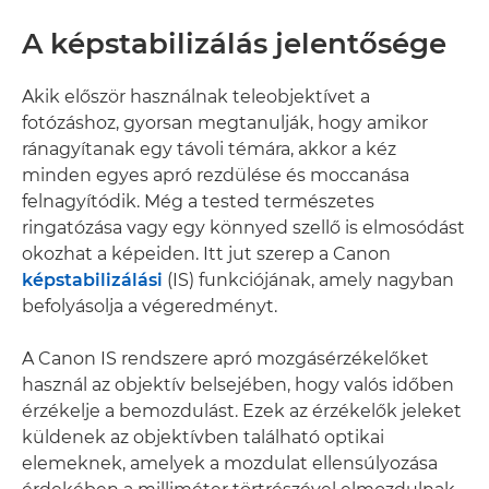
A képstabilizálás jelentősége
Akik először használnak teleobjektívet a
fotózáshoz, gyorsan megtanulják, hogy amikor
ránagyítanak egy távoli témára, akkor a kéz
minden egyes apró rezdülése és moccanása
felnagyítódik. Még a tested természetes
ringatózása vagy egy könnyed szellő is elmosódást
okozhat a képeiden. Itt jut szerep a Canon
képstabilizálási
(IS) funkciójának, amely nagyban
befolyásolja a végeredményt.
A Canon IS rendszere apró mozgásérzékelőket
használ az objektív belsejében, hogy valós időben
érzékelje a bemozdulást. Ezek az érzékelők jeleket
küldenek az objektívben található optikai
elemeknek, amelyek a mozdulat ellensúlyozása