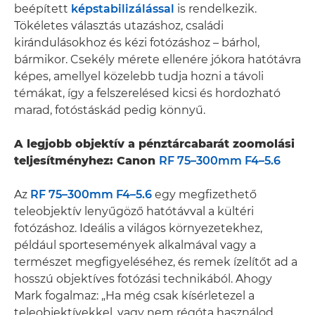
beépített
képstabilizálással
is rendelkezik.
Tökéletes választás utazáshoz, családi
kirándulásokhoz és kézi fotózáshoz – bárhol,
bármikor. Csekély mérete ellenére jókora hatótávra
képes, amellyel közelebb tudja hozni a távoli
témákat, így a felszerelésed kicsi és hordozható
marad, fotóstáskád pedig könnyű.
A legjobb objektív a pénztárcabarát zoomolási
teljesítményhez: Canon
RF 75–300mm F4–5.6
Az
RF 75–300mm F4–5.6
egy megfizethető
teleobjektív lenyűgöző hatótávval a kültéri
fotózáshoz. Ideális a világos környezetekhez,
például sportesemények alkalmával vagy a
természet megfigyeléséhez, és remek ízelítőt ad a
hosszú objektíves fotózási technikából. Ahogy
Mark fogalmaz: „Ha még csak kísérletezel a
teleobjektívekkel, vagy nem régóta használod