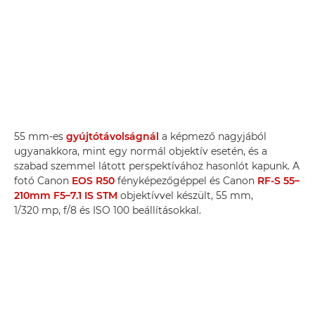
55 mm-es
gyújtótávolságnál
a képmező nagyjából
ugyanakkora, mint egy normál objektív esetén, és a
szabad szemmel látott perspektívához hasonlót kapunk. A
fotó Canon
EOS R50
fényképezőgéppel és Canon
RF-S 55–
210mm F5–7.1 IS STM
objektívvel készült, 55 mm,
1/320 mp, f/8 és ISO 100 beállításokkal.