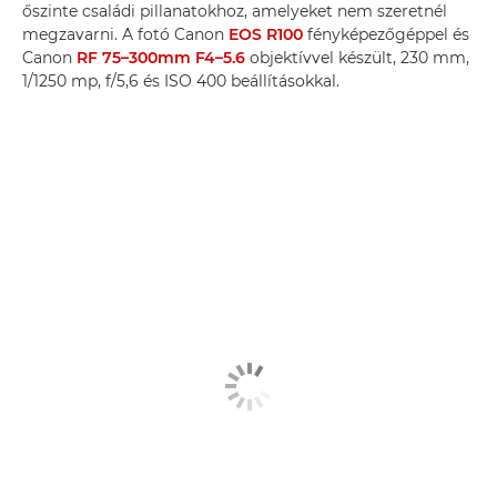
őszinte családi pillanatokhoz, amelyeket nem szeretnél
megzavarni. A fotó Canon
EOS R100
fényképezőgéppel és
Canon
RF 75–300mm F4–5.6
objektívvel készült, 230 mm,
1/1250 mp, f/5,6 és ISO 400 beállításokkal.