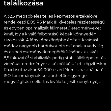
találkozása
A 32,5 megapixeles teljes képmezős érzékelővel
rendelkező EOS R6 Mark III kivételes részletességű
és egyben optimalizált fájlméretű eredményeket
kínál, így a kiváló felbontású képek könnyedén
tárolhatók. A fényképezőgépbe épített kivágási
módok nagyobb hatótávot biztosítanak a vadvilág
és a sportesemények megörökítéséhez, az akár
3
8,5 fokozatú
stabilizálás pedig stabil állóképeket és
videókat eredményez a kézből készített rögzítéskor.
Ráadásul az akár 64 000-es értéken is használható
ISO-tartománynak köszönhetően gyenge
megvilágítás mellett is kiváló teljesítményt nyújt.