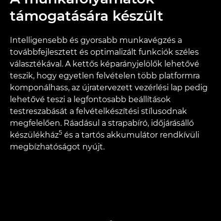
támogatására készült
Intelligensebb és gyorsabb munkavégzés a
továbbfejlesztett és optimalizált funkciók széles
választékával. A kettős képarányjelölők lehetővé
teszik, hogy egyetlen felvételen több platformra
komponálhass, az újratervezett vezérlési lap pedig
lehetővé teszi a legfontosabb beállítások
testreszabását a felvételkészítési stílusodnak
megfelelően. Ráadásul a strapabíró, időjárásálló
5
készülékház
és a tartós akkumulátor rendkívüli
megbízhatóságot nyújt.