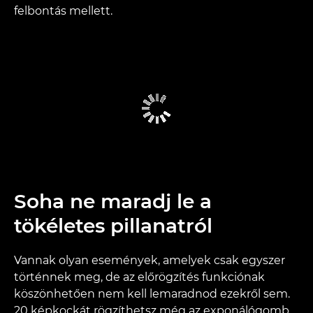
felbontás mellett.
Soha ne maradj le a
tökéletes pillanatról
Vannak olyan események, amelyek csak egyszer
történnek meg, de az előrögzítés funkciónak
köszönhetően nem kell lemaradnod ezekről sem.
20 képkockát rögzíthetsz még az exponálógomb