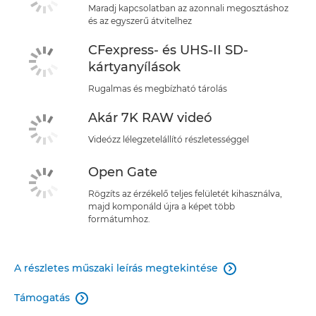
Maradj kapcsolatban az azonnali megosztáshoz
és az egyszerű átvitelhez
CFexpress- és UHS-II SD-
kártyanyílások
Rugalmas és megbízható tárolás
Akár 7K RAW videó
Videózz lélegzetelállító részletességgel
Open Gate
Rögzíts az érzékelő teljes felületét kihasználva,
majd komponáld újra a képet több
formátumhoz.
A részletes műszaki leírás megtekintése

Támogatás
