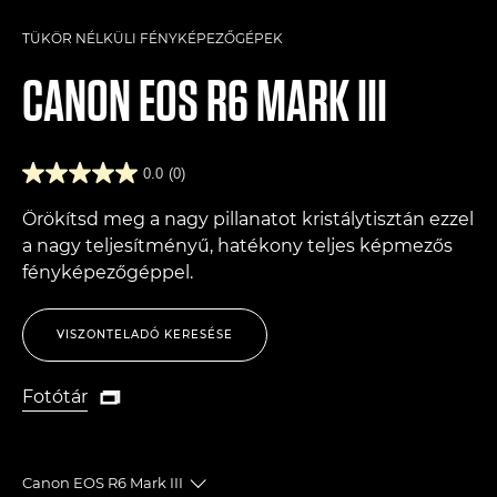
TÜKÖR NÉLKÜLI FÉNYKÉPEZŐGÉPEK
CANON
EOS R6 MARK III
0.0
(0)
Örökítsd meg a nagy pillanatot kristálytisztán ezzel
a nagy teljesítményű, hatékony teljes képmezős
fényképezőgéppel.
VISZONTELADÓ KERESÉSE
Fotótár

Fotótár
Canon EOS R6 Mark III
Toggle breadcrumbs