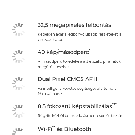
32,5 megapixeles felbontás
Képeiden akár a legbonyolultabb részleteket is
visszaadhatod
*
40 kép/másodperc
A másodperc töredéke alatt elszálló pillanatok
megörökítéséhez
Dual Pixel CMOS AF II
Az intelligens követés segítségével a témára
fókuszálhatsz
***
8,5 fokozatú képstabilizálás
Rögzíts kézből bemozdulásmentesen és tisztán
**
Wi-Fi
és Bluetooth