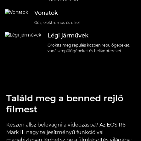
Vonatok
Gőz, elektromos és dízel
Légi járművek
Örökíts meg repülés közben repülőgépeket,
vadászrepülőgépeket és helikoptereket
Találd meg a benned rejlő
filmest
Készen állsz belevágni a videózásba? Az EOS R6
Mark III nagy teljesítményű funkcióival
magabiztosan léphetsz be a filmkészítés világába: