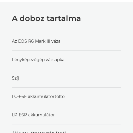
A doboz tartalma
Az EOS R6 Mark III váza
Fényképezőgép vázsapka
Szíj
LC-E6E akkumulátortöltő
LP-E6P akkumulátor