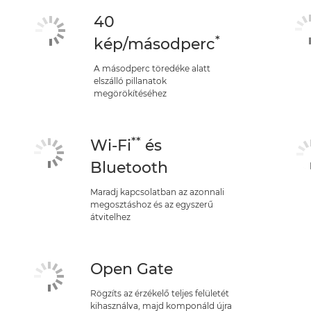
40
*
kép/másodperc
A másodperc töredéke alatt
elszálló pillanatok
megörökítéséhez
**
Wi-Fi
és
Bluetooth
Maradj kapcsolatban az azonnali
megosztáshoz és az egyszerű
átvitelhez
Open Gate
Rögzíts az érzékelő teljes felületét
kihasználva, majd komponáld újra