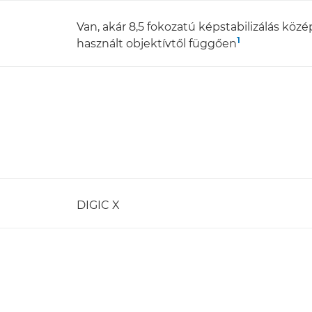
Van, akár 8,5 fokozatú képstabilizálás közé
1
használt objektívtől függően
DIGIC X