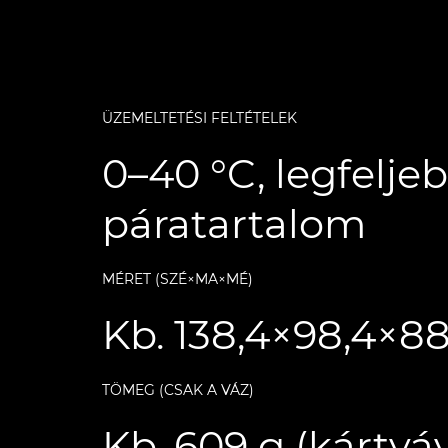
ÜZEMELTETÉSI FELTÉTELEK
0–40 °C, legfelje
páratartalom
MÉRET (SZÉ×MA×MÉ)
Kb. 138,4×98,4×
TÖMEG (CSAK A VÁZ)
Kb. 609 g (kártyáv