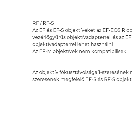
RF / RF-S
Az EF és EF-S objektíveket az EF-EOS R ob
vezérlőgyűrűs objektívadapterrel, és az E
objektívadapterrel lehet használni
Az EF-M objektívek nem kompatibilisek
Az objektív fókusztávolsága 1-szeresének me
szeresének megfelelő EF-S és RF-S objekt