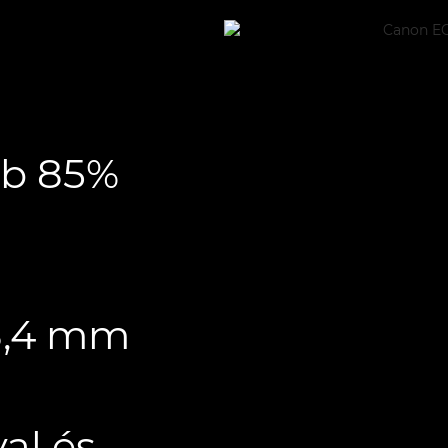
bb 85%
88,4 mm
al és