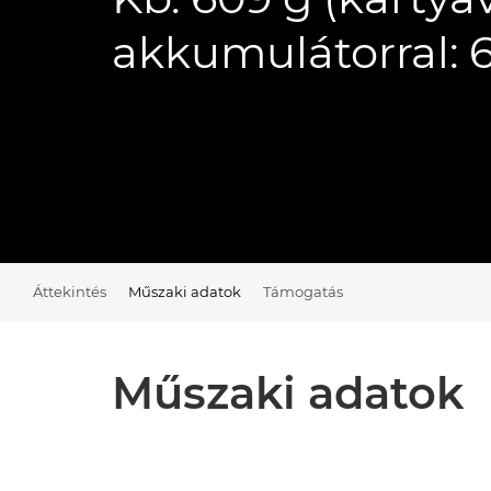
akkumulátorral: 
Áttekintés
Műszaki adatok
Támogatás
Műszaki adatok