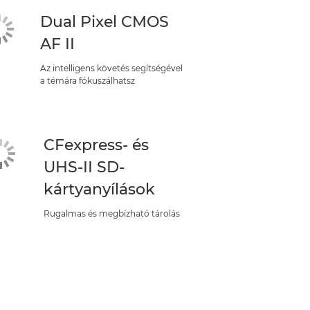
Dual Pixel CMOS
AF II
Az intelligens követés segítségével
a témára fókuszálhatsz
CFexpress- és
UHS-II SD-
kártyanyílások
Rugalmas és megbízható tárolás