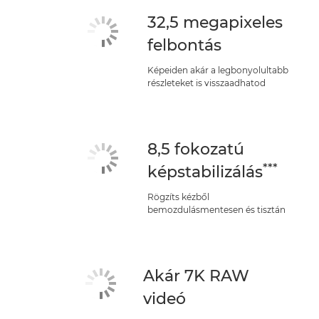
32,5 megapixeles
felbontás
Képeiden akár a legbonyolultabb
részleteket is visszaadhatod
8,5 fokozatú
***
képstabilizálás
Rögzíts kézből
bemozdulásmentesen és tisztán
Akár 7K RAW
videó