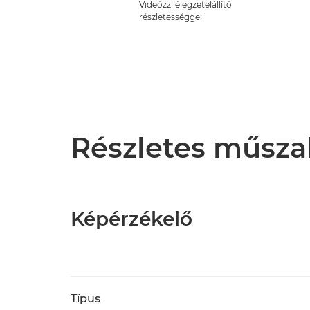
Videózz lélegzetelállító
részletességgel
Részletes műsza
Képérzékelő
Típus