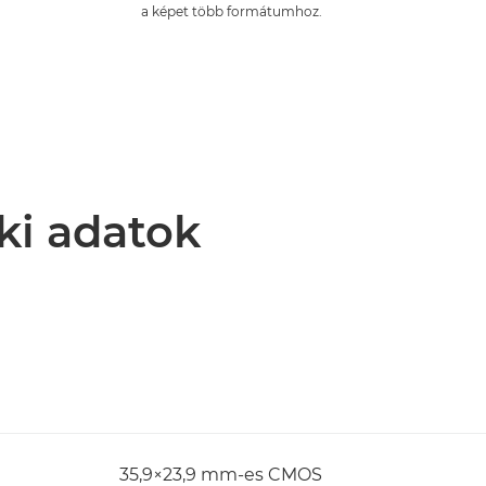
a képet több formátumhoz.
ki adatok
35,9×23,9 mm-es CMOS