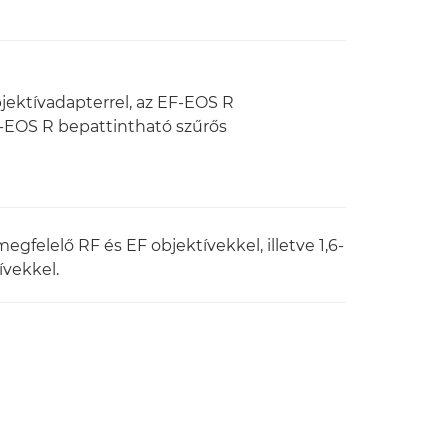
jektívadapterrel, az EF-EOS R
F-EOS R bepattintható szűrős
gfelelő RF és EF objektívekkel, illetve 1,6-
ívekkel.