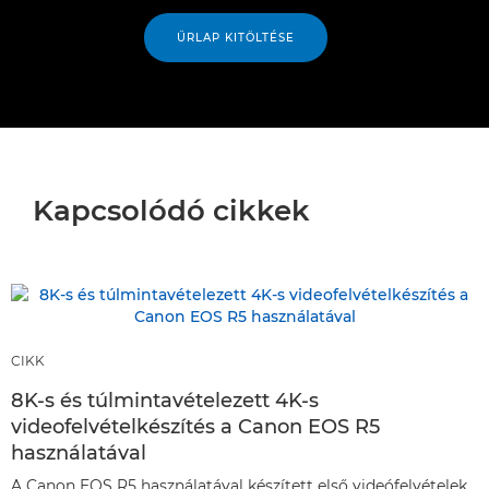
ŰRLAP KITÖLTÉSE
Kapcsolódó cikkek
CIKK
8K-s és túlmintavételezett 4K-s
videofelvételkészítés a Canon EOS R5
használatával
A Canon EOS R5 használatával készített első videófelvételek