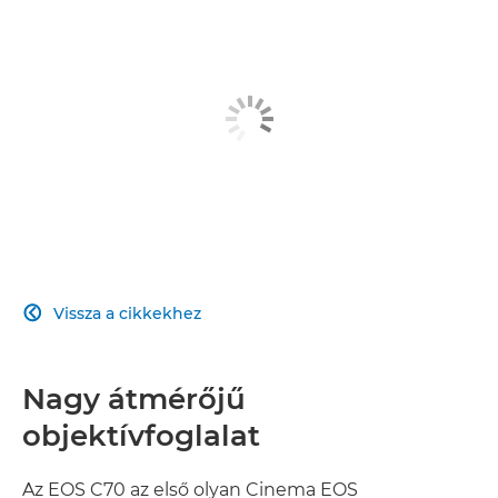
RUGALMAS
SUPER 35 MM-ES ÉRZÉKELŐ
RÖGZÍTÉSI FORMÁTUMOK
SOKOLDALÚ OBJEKTÍV
ÚTTÖRŐ AUTOFÓKUSZ
Vissza a cikkekhez

TÁMOGATOTT FUNKCIÓK
PROFESSZIONÁLIS INTERFÉSZ
Nagy átmérőjű
objektívfoglalat
Az EOS C70 az első olyan Cinema EOS