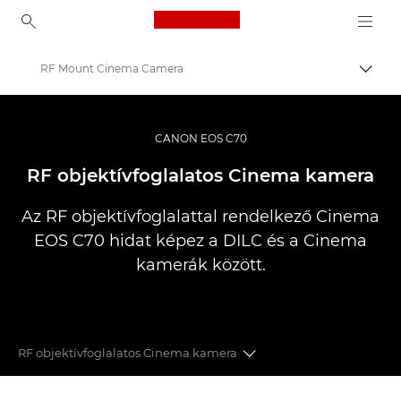
Canon Logo, back to ho
RF Mount Cinema Camera
Váltá
Canon
Videokamerák
CANON EOS C70
EOS C70
RF objektívfoglalatos Cinema kamera
Az RF objektívfoglalattal rendelkező Cinema
EOS C70 hidat képez a DILC és a Cinema
kamerák között.
RF objektívfoglalatos Cinema kamera
RF OBJEKTÍVFOGLALAT