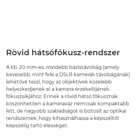
Rövid hátsófókusz-rendszer
A kb. 20 mm-es, rövidebb bázistávolság (amely
kevesebb, mint fele a DSLR kamerák távolságának)
lehetővé teszi, hogy az objektívek közelebb
helyezkedjenek el a kamera érzékelőjének
fókuszsíkjához. Ennek a rövid hátsó fókusznak
köszönhetően a kameraváz nemcsak kompaktabb
lett, de nagyobb szabadságot is biztosít az optikai
rendszernek, hogy kihasználhassa a képszéltől
képszélig tartó élességet.