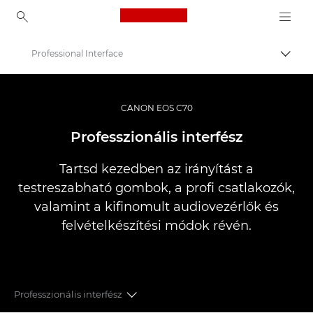
Canon Logo, back to ho
Professional Interface
Váltá
Canon
Videokamerák
CANON EOS C70
EOS C70
Professzionális interfész
Tartsd kezedben az irányítást a
testreszabható gombok, a profi csatlakozók,
valamint a kifinomult audiovezérlők és
felvételkészítési módok révén.
Professzionális interfész