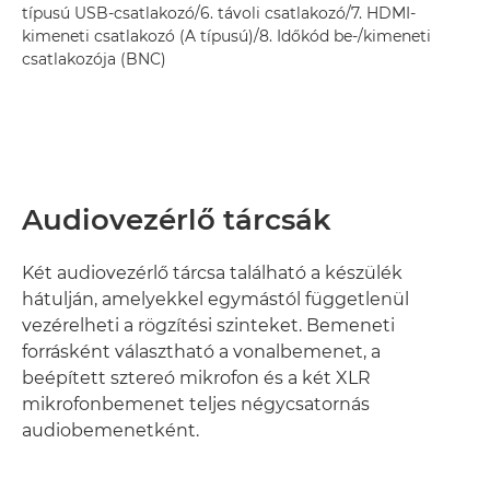
típusú USB-csatlakozó/6. távoli csatlakozó/7. HDMI-
kimeneti csatlakozó (A típusú)/8. Időkód be-/kimeneti
csatlakozója (BNC)
Audiovezérlő tárcsák
Két audiovezérlő tárcsa található a készülék
hátulján, amelyekkel egymástól függetlenül
vezérelheti a rögzítési szinteket. Bemeneti
forrásként választható a vonalbemenet, a
beépített sztereó mikrofon és a két XLR
mikrofonbemenet teljes négycsatornás
audiobemenetként.