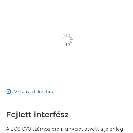
RF OBJEKTÍVFOGLALAT
RUGALMAS
SUPER 35 MM-ES ÉRZÉKELŐ
RÖGZÍTÉSI FORMÁTUMOK
SOKOLDALÚ OBJEKTÍV
ÚTTÖRŐ AUTOFÓKUSZ
Vissza a cikkekhez

TÁMOGATOTT FUNKCIÓK
PROFESSZIONÁLIS INTERFÉSZ
Fejlett interfész
A EOS C70 számos profi funkciót átvett a jelenlegi