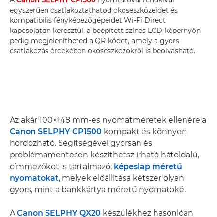
egyszerűen csatlakoztathatod okoseszközeidet és
kompatibilis fényképezőgépeidet Wi-Fi Direct
kapcsolaton keresztül, a beépített színes LCD-képernyőn
pedig megjelenítheted a QR-kódot, amely a gyors
csatlakozás érdekében okoseszközökről is beolvasható.
Az akár 100×148 mm-es nyomatméretek ellenére a
Canon SELPHY CP1500
kompakt és könnyen
hordozható. Segítségével gyorsan és
problémamentesen készíthetsz írható hátoldalú,
címmezőket is tartalmazó,
képeslap méretű
nyomatokat
, melyek előállítása kétszer olyan
gyors, mint a bankkártya méretű nyomatoké.
A
Canon SELPHY QX20
készülékhez hasonlóan