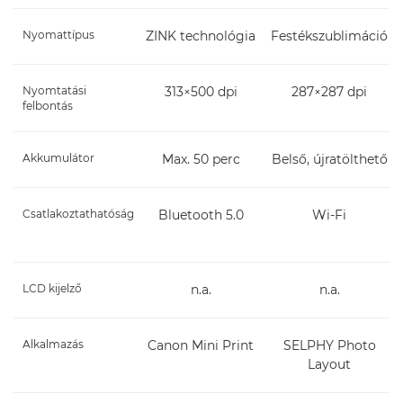
Nyomattípus
ZINK technológia
Festékszublimáció
Nyomtatási
313×500 dpi
287×287 dpi
felbontás
Akkumulátor
Max. 50 perc
Belső, újratölthető
Csatlakoztathatóság
Bluetooth 5.0
Wi-Fi
LCD kijelző
n.a.
n.a.
Alkalmazás
Canon Mini Print
SELPHY Photo
Layout