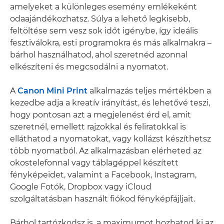
amelyeket a különleges esemény emlékeként
odaajándékozhatsz. Súlya a lehető legkisebb,
feltöltése sem vesz sok időt igénybe, így ideális
fesztiválokra, esti programokra és más alkalmakra –
bárhol használhatod, ahol szeretnéd azonnal
elkészíteni és megcsodálni a nyomatot.
A
Canon Mini Print
alkalmazás teljes mértékben a
kezedbe adja a kreatív irányítást, és lehetővé teszi,
hogy pontosan azt a megjelenést érd el, amit
szeretnél, emellett rajzokkal és feliratokkal is
elláthatod a nyomatokat, vagy kollázst készíthetsz
több nyomatból. Az alkalmazásban elérheted az
okostelefonnal vagy táblagéppel készített
fényképeidet, valamint a Facebook, Instagram,
Google Fotók, Dropbox vagy iCloud
szolgáltatásban használt fiókod fényképfájljait.
Bárhol tartózkodsz is, a maximumot hozhatod ki az