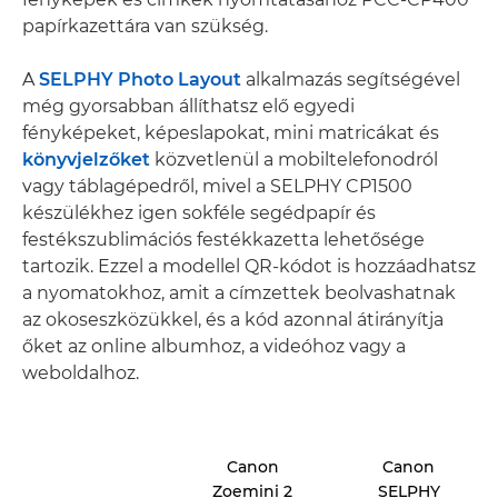
papírkazettára van szükség.
A
SELPHY Photo Layout
alkalmazás segítségével
még gyorsabban állíthatsz elő egyedi
fényképeket, képeslapokat, mini matricákat és
könyvjelzőket
közvetlenül a mobiltelefonodról
vagy táblagépedről, mivel a SELPHY CP1500
készülékhez igen sokféle segédpapír és
festékszublimációs festékkazetta lehetősége
tartozik. Ezzel a modellel QR-kódot is hozzáadhatsz
a nyomatokhoz, amit a címzettek beolvashatnak
az okoseszközükkel, és a kód azonnal átirányítja
őket az online albumhoz, a videóhoz vagy a
weboldalhoz.
Canon
Canon
Zoemini 2
SELPHY