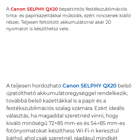
A
Canon SELPHY QX20
bepattintós festékszublimációs
tinta- és papírkazettákkal működik, ezért nincsenek kiálló
részei. Teljesen feltöltött akkumulátorral akár 20
nyomatot is készíthetsz vele.
A teljesen hordozható
Canon SELPHY QX20
belső
újratölthető akkumulátoregységgel rendelkezik,
továbbá belső kazettákkal is a papír és a
festékszublimációs szalag számára. Ezért ideális
választás, ha magaddal szeretnéd vinni, hogy
kiváló minőségű 72×85 mm-es és 54×85 mm-es
fotónyomatokat készíthess Wi-Fi-n keresztül
bárhol, ahol csak szeretnél, ráadásul mindkét