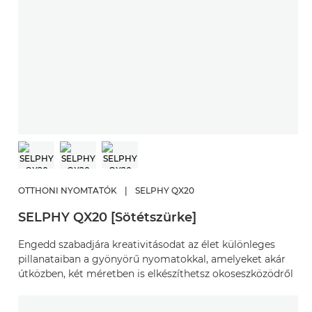
OTTHONI NYOMTATÓK
|
SELPHY QX20
SELPHY QX20 [Sötétszürke]
Engedd szabadjára kreativitásodat az élet különleges
pillanataiban a gyönyörű nyomatokkal, amelyeket akár
útközben, két méretben is elkészíthetsz okoseszközödről