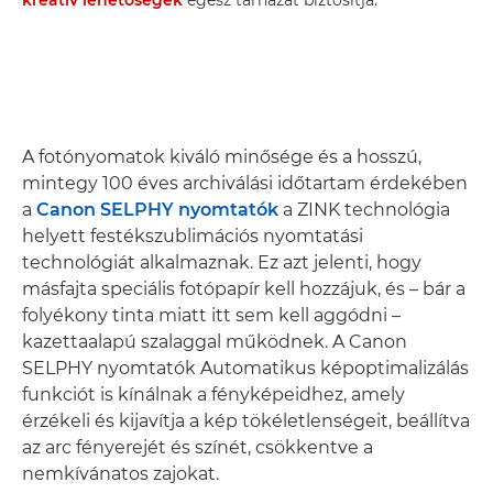
kreatív lehetőségek
egész tárházát biztosítja.
A fotónyomatok kiváló minősége és a hosszú,
mintegy 100 éves archiválási időtartam érdekében
a
Canon SELPHY nyomtatók
a ZINK technológia
helyett festékszublimációs nyomtatási
technológiát alkalmaznak. Ez azt jelenti, hogy
másfajta speciális fotópapír kell hozzájuk, és – bár a
folyékony tinta miatt itt sem kell aggódni –
kazettaalapú szalaggal működnek. A Canon
SELPHY nyomtatók Automatikus képoptimalizálás
funkciót is kínálnak a fényképeidhez, amely
érzékeli és kijavítja a kép tökéletlenségeit, beállítva
az arc fényerejét és színét, csökkentve a
nemkívánatos zajokat.