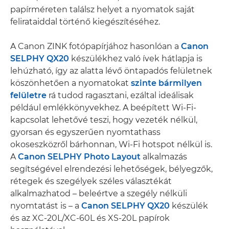
papírméreten találsz helyet a nyomatok saját
felirataiddal történő kiegészítéséhez.
A Canon ZINK fotópapírjához hasonlóan a
Canon
SELPHY QX20
készülékhez való ívek hátlapja is
lehúzható, így az alatta lévő öntapadós felületnek
köszönhetően a nyomatokat
szinte bármilyen
felületre
rá tudod ragasztani, ezáltal ideálisak
például emlékkönyvekhez. A beépített Wi-Fi-
kapcsolat lehetővé teszi, hogy vezeték nélkül,
gyorsan és egyszerűen nyomtathass
okoseszközről bárhonnan, Wi-Fi hotspot nélkül is.
A
Canon SELPHY Photo Layout
alkalmazás
segítségével elrendezési lehetőségek, bélyegzők,
rétegek és szegélyek széles választékát
alkalmazhatod – beleértve a szegély nélküli
nyomtatást is – a
Canon SELPHY QX20
készülék
és az XC-20L/XC-60L és XS-20L papírok