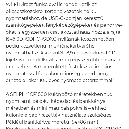
Wi-Fi Direct funkcióval is rendelkezik az
okoseszközökről történő vezeték nélküli
nyomtatáshoz, de USB-C-portján keresztül
számítógépeket, fényképezőgépeket és pendrive-
okat is egyszerűen csatlakoztathatsz hozzá, a rajta
lévő SD-/SDHC-/SDXC-nyílásnak köszönhetően
pedig közvetlenül memóriakártyáról is
nyomtathatsz. A készülék 8,9 cm-es, színes LCD-
kijelzővel rendelkezik a még egyszerűbb használat
érdekében. A már említett festékszublimációs
nyomtatással fotólabor minőségű eredmény
1
érhető el, akár 100 éves nyomatélettartammal
.
A SELPHY CP1500 különböző méretekben tud
nyomtatni, például képeslap és bankkártya
méretben és mini matricalapokra is – ehhez
különféle papírkazetták használata szükséges.
Például bankkártya méretű (54×86 mm)
fényképek és címkék nyomtatásához PCC-CP400