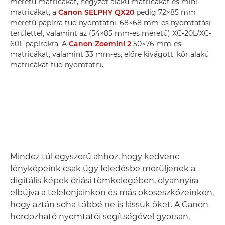
méretű matricákat, négyzet alakú matricákat és mini
matricákat, a
Canon SELPHY QX20
pedig 72×85 mm
méretű papírra tud nyomtatni, 68×68 mm-es nyomtatási
területtel, valamint az (54×85 mm-es méretű) XC-20L/XC-
60L papírokra. A
Canon Zoemini 2
50×76 mm-es
matricákat, valamint 33 mm-es, előre kivágott, kör alakú
matricákat tud nyomtatni.
Mindez túl egyszerű ahhoz, hogy kedvenc
fényképeink csak úgy feledésbe merüljenek a
digitális képek óriási tömkelegében, olyannyira
elbújva a telefonjainkon és más okoseszközeinken,
hogy aztán soha többé ne is lássuk őket. A Canon
hordozható nyomtatói segítségével gyorsan,