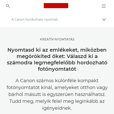
Canon Logo, back to ho
A Canon hordozható nyomtatóinak összehasonlítása
Váltá
Canon
Meríts inspirációt | Tippek fényképezéshez és nyomtatáshoz, valamint vásárlói útmutatók
KREATÍV NYOMTATÁS
Fényképezési és nyomtatási tippek és technikák
Nyomtasd ki az emlékeket, miközben
megörökíted őket: Válaszd ki a
számodra legmegfelelőbb hordozható
fotónyomtatót
A Canon számos különféle kompakt
fotónyomtatót kínál, amelyeket otthon vagy
bárhol másutt is egyszerűen használhatsz.
Tudd meg, melyik felel meg leginkább az
igényeidnek.