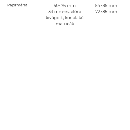
Papírméret
50×76 mm
54×85 mm
33 mm-es, előre
72×85 mm
kivágott, kör alakú
matricák