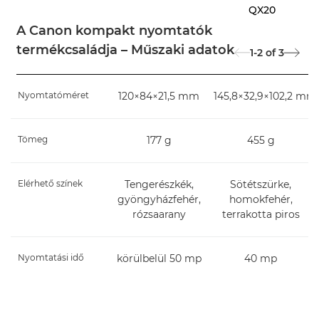
QX20
A Canon kompakt nyomtatók
termékcsaládja – Műszaki adatok
1-2
of
3
Nyomtatóméret
120×84×21,5 mm
145,8×32,9×102,2 mm
Tömeg
177 g
455 g
Elérhető színek
Tengerészkék,
Sötétszürke,
gyöngyházfehér,
homokfehér,
rózsaarany
terrakotta piros
Nyomtatási idő
körülbelül 50 mp
40 mp