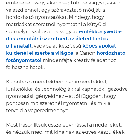
emlékeket, vagy akár még többre vágysz, akkor
válaszd ennek egy szórakoztató módját: a
hordozható nyomtatókat. Mindegy, hogy
matricákat szeretnél nyomtatni a kütyüid
személyre szabásához vagy az
emlékkönyvedbe
,
dokumentálni szeretnéd az életed fontos
pillanatait
, vagy saját készítésű
képeslapokat
küldenél el szerte a világba
, a Canon
hordozható
fotónyomtatói
mindenfajta kreatív feladathoz
felhasználhatók.
Különböző méretekben, papírméretekkel,
funkciókkal és technológiákkal kaphatók, igazodva
nyomtatási igényeidhez – attól függően, hogy
pontosan mit szeretnél nyomtatni, és mik a
terveid a végeredménnyel.
Most hasonlítsuk össze egymással a modelleket,
és nézzük meg, mit kínálnak az egyes készülékek