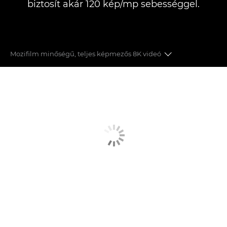
biztosít akár 120 kép/mp sebességgel.
Mozifilm minőségű, teljes képmezős 8K videó
8K FF VIDEÓ
45 MEGAPIXELES ÁLLÓKÉPEK
OBJEKTÍVEK
DUAL PIXEL CMOS AUTOFÓKUSZ
RÖGZÍTÉSI FORMÁTUMOK
KOMPAKT KIALAKÍTÁS