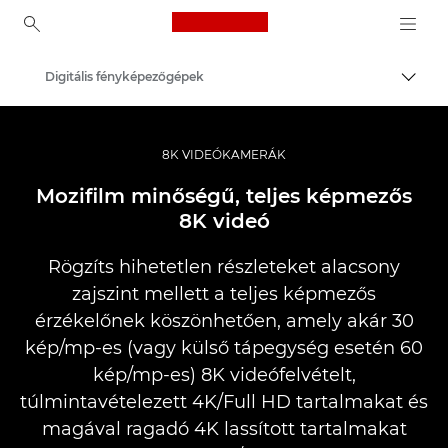
Canon Logo, back to ho
Digitális fényképezőgépek
Váltá
Canon
8K VIDEÓKAMERÁK
Mozifilm minőségű, teljes képmezős
8K videó
Rögzíts hihetetlen részleteket alacsony
zajszint mellett a teljes képmezős
érzékelőnek köszönhetően, amely akár 30
kép/mp-es (vagy külső tápegység esetén 60
kép/mp-es) 8K videófelvételt,
túlmintavételezett 4K/Full HD tartalmakat és
magával ragadó 4K lassított tartalmakat