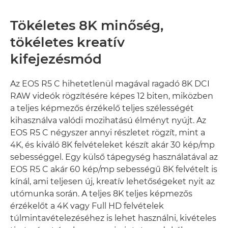
CSATLAKOZTATÁSI LEHETŐSÉGEK
Tökéletes 8K minőség,
tökéletes kreatív
kifejezésmód
Az EOS R5 C hihetetlenül magával ragadó 8K DCI
RAW videók rögzítésére képes 12 biten, miközben
a teljes képmezős érzékelő teljes szélességét
kihasználva valódi mozihatású élményt nyújt. Az
EOS R5 C négyszer annyi részletet rögzít, mint a
4K, és kiváló 8K felvételeket készít akár 30 kép/mp
sebességgel. Egy külső tápegység használatával az
EOS R5 C akár 60 kép/mp sebességű 8K felvételt is
kínál, ami teljesen új, kreatív lehetőségeket nyit az
utómunka során. A teljes 8K teljes képmezős
érzékelőt a 4K vagy Full HD felvételek
túlmintavételezéséhez is lehet használni, kivételes