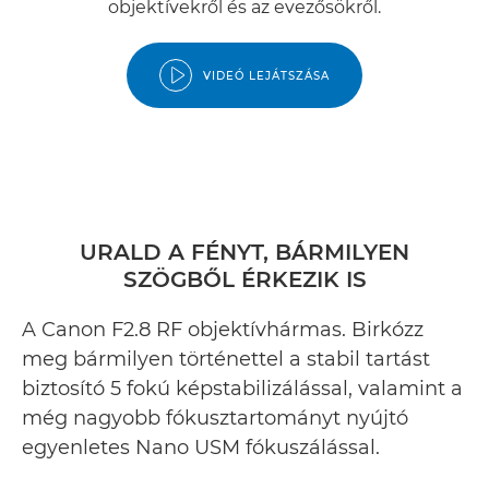
objektívekről és az evezősökről.
VIDEÓ LEJÁTSZÁSA
URALD A FÉNYT, BÁRMILYEN
SZÖGBŐL ÉRKEZIK IS
A Canon F2.8 RF objektívhármas. Birkózz
meg bármilyen történettel a stabil tartást
biztosító 5 fokú képstabilizálással, valamint a
még nagyobb fókusztartományt nyújtó
egyenletes Nano USM fókuszálással.