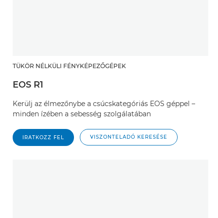
TÜKÖR NÉLKÜLI FÉNYKÉPEZŐGÉPEK
EOS R1
Kerülj az élmezőnybe a csúcskategóriás EOS géppel –
minden ízében a sebesség szolgálatában
VISZONTELADÓ KERESÉSE
IRATKOZZ FEL