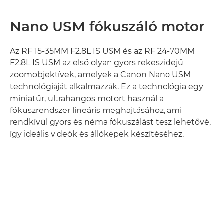
Nano USM fókuszáló motor
Az RF 15-35MM F2.8L IS USM és az RF 24-70MM
F2.8L IS USM az első olyan gyors rekeszidejű
zoomobjektívek, amelyek a Canon Nano USM
technológiáját alkalmazzák. Ez a technológia egy
miniatűr, ultrahangos motort használ a
fókuszrendszer lineáris meghajtásához, ami
rendkívül gyors és néma fókuszálást tesz lehetővé,
így ideális videók és állóképek készítéséhez.