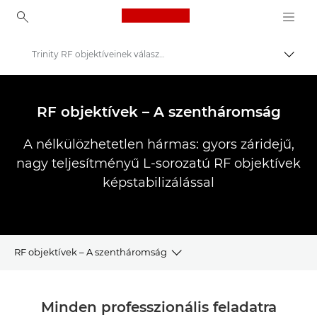
Canon Logo, back to ho
Trinity RF objektíveinek választéka
Váltá
Canon
Canon Kamera Objektívek
RF objektívek – A szentháromság
A nélkülözhetetlen hármas: gyors záridejű,
nagy teljesítményű L-sorozatú RF objektívek
képstabilizálással
RF objektívek – A szentháromság
Áttekintés
Minden professzionális feladatra