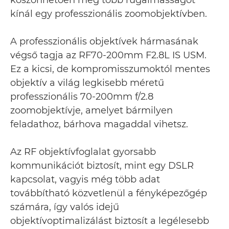
köszönhetően még több rugalmasságot
kínál egy professzionális zoomobjektívben.
A professzionális objektívek hármasának
végső tagja az RF70-200mm F2.8L IS USM.
Ez a kicsi, de kompromisszumoktól mentes
objektív a világ legkisebb méretű
professzionális 70-200mm f/2.8
zoomobjektívje, amelyet bármilyen
feladathoz, bárhova magaddal vihetsz.
Az RF objektívfoglalat gyorsabb
kommunikációt biztosít, mint egy DSLR
kapcsolat, vagyis még több adat
továbbítható közvetlenül a fényképezőgép
számára, így valós idejű
objektívoptimalizálást biztosít a legélesebb