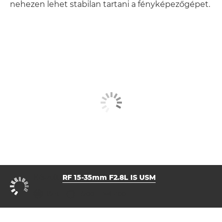
nehezen lehet stabilan tartani a fényképezőgépet.
Készült:
RF 15-35mm F2.8L IS USM
rekesz
záridő
ISO



f/2.8
1/200
400