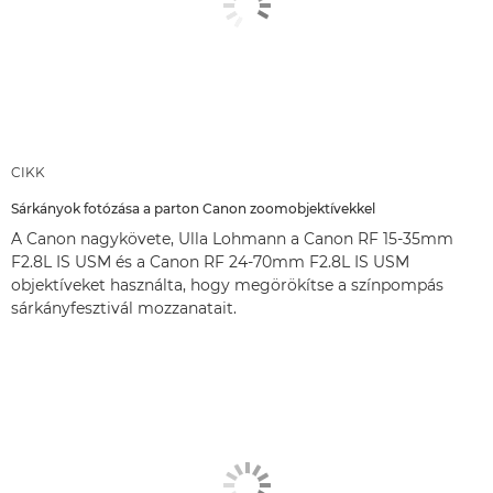
CIKK
Sárkányok fotózása a parton Canon zoomobjektívekkel
A Canon nagykövete, Ulla Lohmann a Canon RF 15-35mm
F2.8L IS USM és a Canon RF 24-70mm F2.8L IS USM
objektíveket használta, hogy megörökítse a színpompás
sárkányfesztivál mozzanatait.