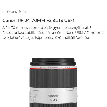
RF OBJEKTÍVEK
Canon RF 24-70MM F2.8L IS USM
A 24-70 mm-es zoomobjektív gyors rekesznyílással, 5
fokozatú képstabilizálással és a néma Nano USM AF motorral
tesz lehetővé teljes képmezős, tükör nélküli fotózást.