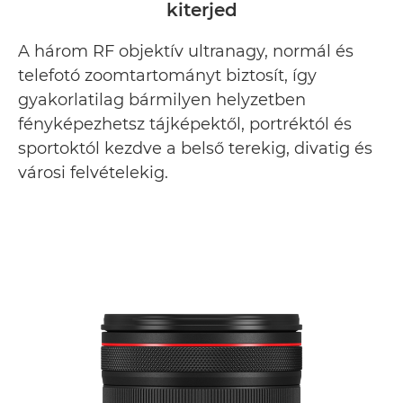
kiterjed
Galéria
A három RF objektív ultranagy, normál és
Támogatás
telefotó zoomtartományt biztosít, így
gyakorlatilag bármilyen helyzetben
fényképezhetsz tájképektől, portréktól és
sportoktól kezdve a belső terekig, divatig és
városi felvételekig.