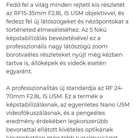
Fedd fel a világ minden rejtett kis részletét
az RF15-35mm F2.8L IS USM objektívvel, és
fedezz fel új látószögeket és nézőpontokat a
történeted elmeséléséhez. Az 5 fokú
képstabilizálás bevezetésével ez a
professzionális nagy látószögű zoom
borotvaéles részleteket nyújt még kézben
tartva is, állóképek és videók esetén
egyaránt.
A professzionalitás új standardja az RF 24-
70mm F2.8L IS USM. Ez a termék a
képstabilizálásnak, az egyenletes Nano USM
videofókuszálásnak, és a pengeéles
eredmény érdekében legkorszerűbb
bevonattal ellátott kivételes optikának