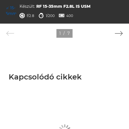
Készült:
RF 15-35mm F2.8L IS USM
rekesz
záridő
ISO



f/2.8
1/200
400
1
/
7
Kapcsolódó cikkek