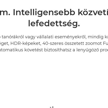
. Intelligensebb közvetí
lefedettség.
tanórákról vagy vállalati eseményekről, mindig kr
get, HDR-képeket, 40-szeres összetett zoomot Fu
tomatikus követést biztosíthatsz a lenyűgöző pr