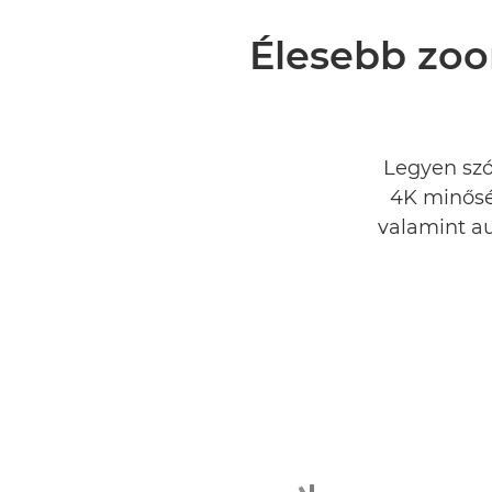
Élesebb zoom
Legyen szó 
4K minősé
valamint au