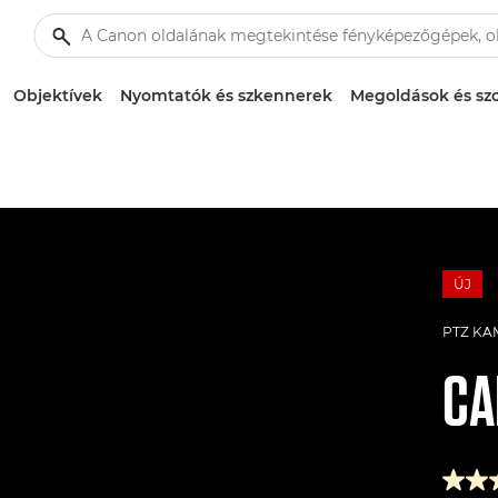
Objektívek
Nyomtatók és szkennerek
Megoldások és szo
ÚJ
PTZ K
C