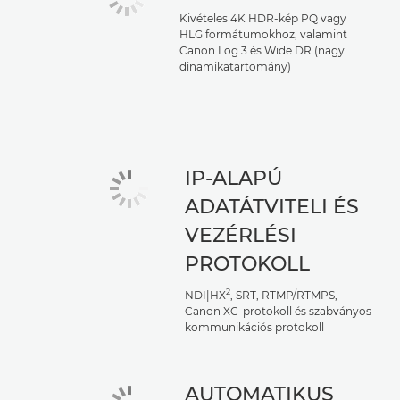
Kivételes 4K HDR-kép PQ vagy
HLG formátumokhoz, valamint
Canon Log 3 és Wide DR (nagy
dinamikatartomány)
IP-ALAPÚ
ADATÁTVITELI ÉS
VEZÉRLÉSI
PROTOKOLL
2
NDI|HX
, SRT, RTMP/RTMPS,
Canon XC-protokoll és szabványos
kommunikációs protokoll
AUTOMATIKUS