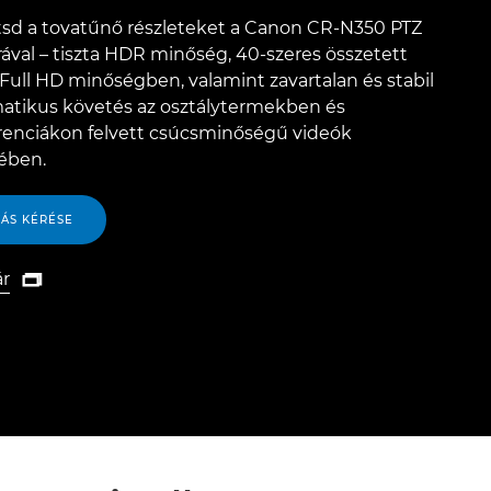
tsd a tovatűnő részleteket a Canon CR-N350 PTZ
ával – tiszta HDR minőség, 40-szeres összetett
ull HD minőségben, valamint zavartalan és stabil
atikus követés az osztálytermekben és
renciákon felvett csúcsminőségű videók
ében.
VÁS KÉRÉSE
ár

r