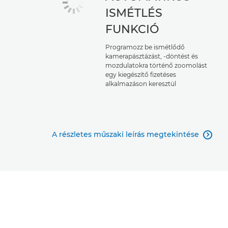
ISMÉTLÉS
FUNKCIÓ
Programozz be ismétlődő
kamerapásztázást, -döntést és
mozdulatokra történő zoomolást
egy kiegészítő fizetéses
alkalmazáson keresztül
A részletes műszaki leírás megtekintése
