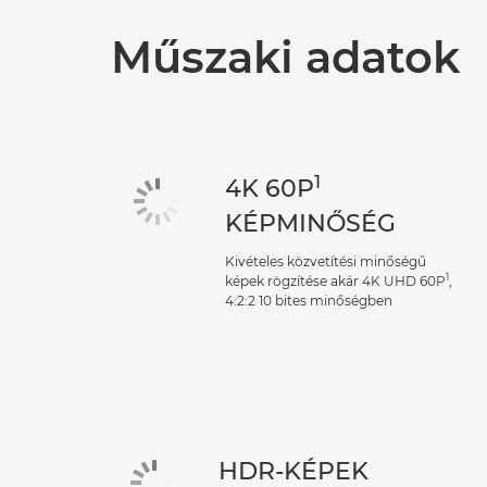
Műszaki adatok
1
4K 60P
KÉPMINŐSÉG
Kivételes közvetítési minőségű
1
képek rögzítése akár 4K UHD 60P
,
4:2:2 10 bites minőségben
HDR-KÉPEK