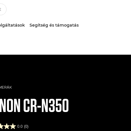
lgáltatások
Segítség és támogatás
AMERÁK
ANON
CR-N350
0.0
(0)