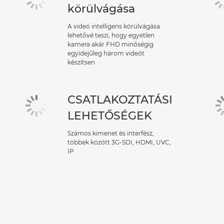
körülvágása
A videó intelligens körülvágása
lehetővé teszi, hogy egyetlen
kamera akár FHD minőségig
egyidejűleg három videót
készítsen
CSATLAKOZTATÁSI
LEHETŐSÉGEK
Számos kimenet és interfész,
többek között 3G-SDI, HDMI, UVC,
IP