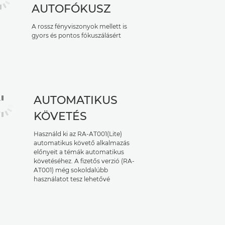
AUTOFÓKUSZ
A rossz fényviszonyok mellett is
gyors és pontos fókuszálásért
AUTOMATIKUS
KÖVETÉS
Használd ki az RA-AT001(Lite)
automatikus követő alkalmazás
előnyeit a témák automatikus
követéséhez. A fizetős verzió (RA-
AT001) még sokoldalúbb
használatot tesz lehetővé