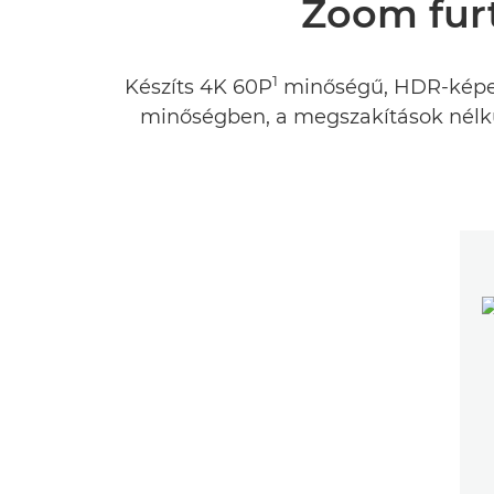
Zoom furt
1
Készíts 4K 60P
minőségű, HDR-képekb
minőségben, a megszakítások nélkül