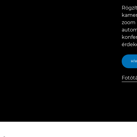
Rögzí
kamer
zoom F
autom
konfe
érdek
HÍ
Fotót
Fotótá