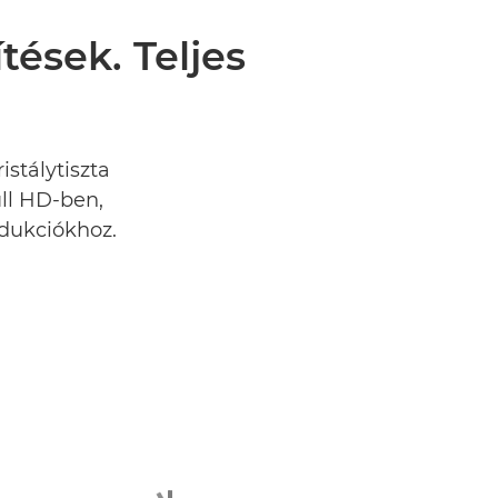
tések. Teljes
istálytiszta
ll HD-ben,
odukciókhoz.