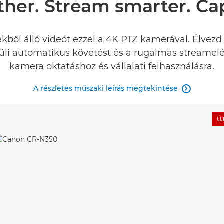
her. Stream smarter. Capt
ől álló videót ezzel a 4K PTZ kamerával. Élvezd 
i automatikus követést és a rugalmas streamelés
kamera oktatáshoz és vállalati felhasználásra.
A részletes műszaki leírás megtekintése

Ú