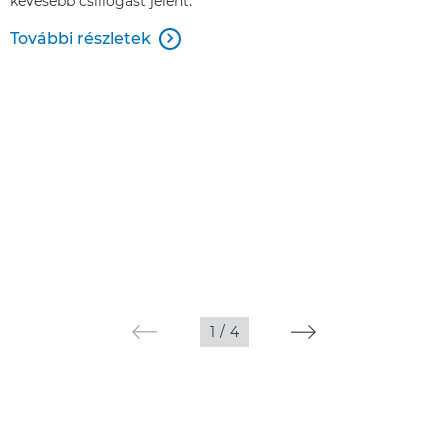
kevesebb csillogást jelent.
További részletek

1
/
4