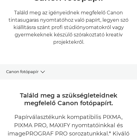
Találd meg az igényeidnek megfelelő Canon
tintasugaras nyomtatóhoz való papírt, legyen szó
kiállításra szánt profi stúdiónyomatokról vagy
gyermekeknek készülő szórakoztató kreatív
projektekről.
Canon fotópapír
FINE ART
Találd meg a szükségleteidnek
megfelelő Canon fotópapírt.
GALÉRIAMINŐSÉG
Papírválasztékunk kompatibilis PIXMA,
FÉNYKÉPEK OTTHON
PIXMA PRO, MAXIFY nyomtatóinkkal és
KREATÍV PROJEKTEK
imagePROGRAF PRO sorozatunkkal.* Kiváló