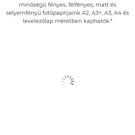
minőségű fényes, félfényes, matt és
TINTA
selyemfényű fotópapírjaink A2, A3+, A3, A4 és
levelezőlap méretben kaphatók.*