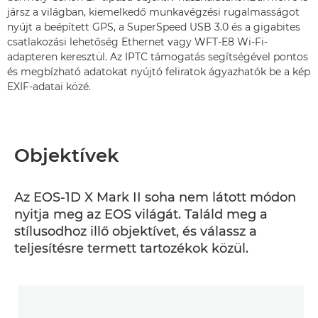
jársz a világban, kiemelkedő munkavégzési rugalmasságot
nyújt a beépített GPS, a SuperSpeed USB 3.0 és a gigabites
csatlakozási lehetőség Ethernet vagy WFT-E8 Wi-Fi-
adapteren keresztül. Az IPTC támogatás segítségével pontos
és megbízható adatokat nyújtó feliratok ágyazhatók be a kép
EXIF-adatai közé.
Objektívek
Az EOS-1D X Mark II soha nem látott módon
nyitja meg az EOS világát. Találd meg a
stílusodhoz illő objektívet, és válassz a
teljesítésre termett tartozékok közül.