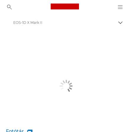
Canon Logo, back to ho
EOS-1D X Mark II
Váltá
Canon
Fotótár
