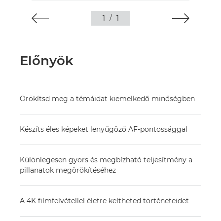
1
/
1
Előnyök
Örökítsd meg a témáidat kiemelkedő minőségben
Készíts éles képeket lenyűgöző AF-pontossággal
Különlegesen gyors és megbízható teljesítmény a
pillanatok megörökítéséhez
A 4K filmfelvétellel életre keltheted történeteidet