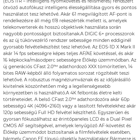
(EOS iTR – intelligens nyomkövetés és felismerés) rendszert
ötvöző autofókusz intelligens élességállítása gyors és pontos
használatot tesz lehetővé. Akár 61 megvilágított AF-pont is
rendelkezésre áll még f/8 rekeszérték mellett is, amelyek
telekonverterek és hosszú objektívek használata során
nagyobb pontosságot biztosítanak.A DIGIC 6+ processzorok
és az új tükörvezérlő rendszer sebessége minden eddiginél
gyorsabb felvételkészítést tesz lehetővé. Az EOS-1D X Mark II
akár 14 fps sebességre képes teljes AF/AE követéssel, és akár
16 képkocka/másodperc sebességre Élőkép üzemmódban. Az
új generációs CFast 2.0™ adathordozó XXX tömörítetlen, 14
bites RAW-képből álló folyamatos sorozat rögzítését teszi
lehetővé. A robusztus magnéziumváznak és az időjárásálló
kivitelnek köszönhetően még a legellenségesebb
környezetben is használható.A 4K felbontás életre kelti
történeteidet. A belső CFast 2.0™ adathordozóra akár 60p
sebességű 4K (4096×2160) vagy a lassított felvételekhez akár
120p sebességű Full HD felvétel készíthető. Egyszerűen és
gyorsan fókuszálhatsz az érintőpaneles LCD és a Dual Pixel
CMOS AF segítségével, amelyek lenyűgöző AF-követést és
Élőkép üzemmódot biztosítanak a filmfelvételek esetében,
bármely Canon EF típusú objektív használatakor.Bármerre is