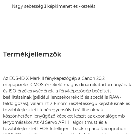
Nagy sebességű képkimenet és -kezelés
Termékjellemzők
Az EOS-1D X Mark II fényképezőgép a Canon 20,2
megapixeles CMOS-érzékelő magas dinamikatartományának
és ISO-érzékenységének, a fényképezőgép beépített
beállításainak (például lencsekorrekció és speciális RAW-
feldolgozás), valamint a Finom részletességű képstílusnak és
továbbfejlesztett fehéregyensúly-beállításoknak
köszönhetően lenyűgöző képeket készít az exponálógomb
lenyomásakor.Az AI Servo AF III+ algoritmust és a
továbbfejlesztett EOS Intelligent Tracking and Recognition