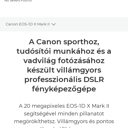
No Sellers Found
Canon EOS-1D X Mark II
Toggle breadcrumbs
Áttekintés
A Canon sporthoz,
tudósítói munkához és a
Műszaki adatok
vadvilág fotózásához
Értékelések
készült villámgyors
professzionális DSLR
VISZONTELADÓ KERESÉSE
fényképezőgépe
No Sellers Found
A 20 megapixeles EOS-1D X Mark II
segítségével minden pillanatot
megörökíthetsz. Villámgyors és pontos