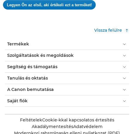
Legyen Ön az első, aki értékeli ezt a terméket!
értékelési
.
pontszám
Ez
a
művelet
Vissza felülre
meg
fog
Termékek
nyitni
egy
Szolgáltatások és megoldások
modális
párbeszédpanelt.
Segítség és támogatás
Tanulás és oktatás
A Canon bemutatása
Saját fiók
Feltételek
Cookie-kkal kapcsolatos értesítés
Akadálymentesítés
Adatvédelem
Modernkori rabszolgaság elleni nyilatkozat (PDF)