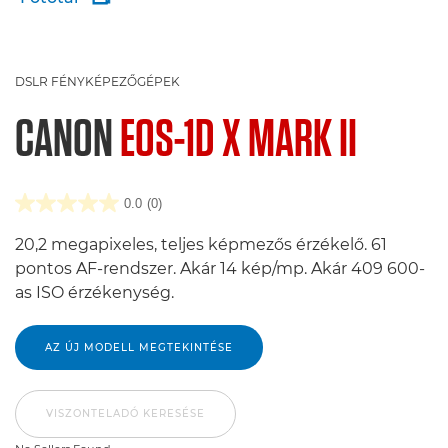
DSLR FÉNYKÉPEZŐGÉPEK
CANON
EOS-1D X MARK II
0.0
(0)
20,2 megapixeles, teljes képmezős érzékelő. 61
pontos AF-rendszer. Akár 14 kép/mp. Akár 409 600-
as ISO érzékenység.
AZ ÚJ MODELL MEGTEKINTÉSE
VISZONTELADÓ KERESÉSE