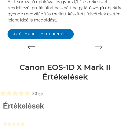
Az L sorozatú optikával és gyors f/1,4-es rekesszel
Te
rendelkező, profik által használt nagy látószögű objektív
me
gyenge megvilágítás mellett készített felvételek esetén
f
jelent ideális megoldást.
ob
AZ ÚJ MODELL MEGTEKINTÉSE
Canon EOS-1D X Mark II
Értékelések
0.0
(0)
0.0
az
Értékelések
elérhető
5
csillagból.
★★★★★
Nincs