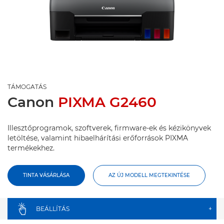
TÁMOGATÁS
Canon
PIXMA G2460
Illesztőprogramok, szoftverek, firmware-ek és kézikönyvek
letöltése, valamint hibaelhárítási erőforrások PIXMA
termékekhez.
TINTA VÁSÁRLÁSA
AZ ÚJ MODELL MEGTEKINTÉSE
BEÁLLÍTÁS
+