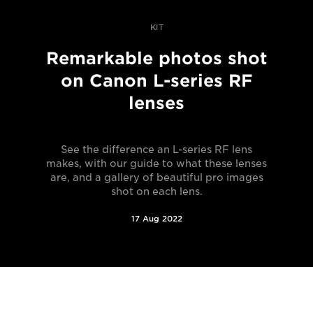
KIT
Remarkable photos shot
on Canon L-series RF
lenses
See the difference an L-series RF lens
makes, with our guide to what these lenses
are, and a gallery of beautiful pro images
shot on each lens.
17 Aug 2022