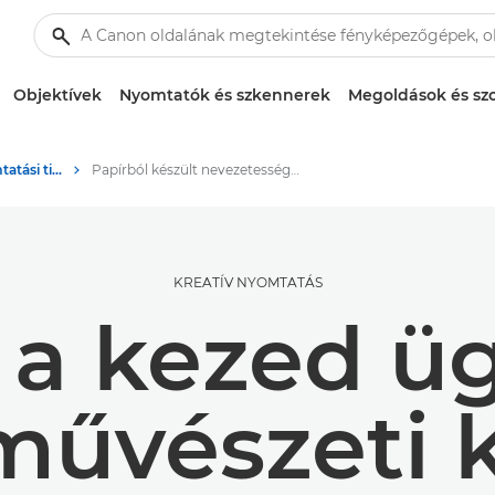
Objektívek
Nyomtatók és szkennerek
Megoldások és szo
Fényképezési és nyomtatási tippek és technikák
Papírból készült nevezetességek a Creative Parkkal
KREATÍV NYOMTATÁS
g a kezed ü
művészeti k