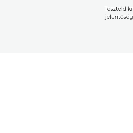
Teszteld k
jelentősé