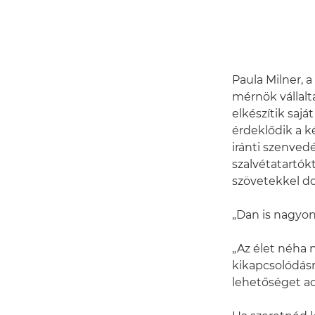
Paula Milner, a
mérnök vállalt
elkészítik saj
érdeklődik a k
iránti szenved
szalvétatartók
szövetekkel do
„Dan is nagyon
„Az élet néha 
kikapcsolódás
lehetőséget ad