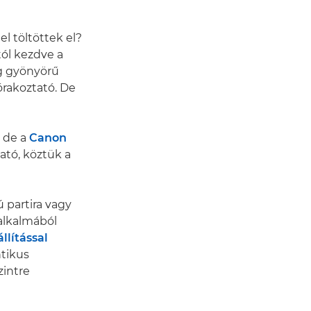
l töltöttek el?
tól kezdve a
ág gyönyörű
órakoztató. De
 de a
Canon
ató, köztük a
 partira vagy
alkalmából
llítással
ntikus
zintre