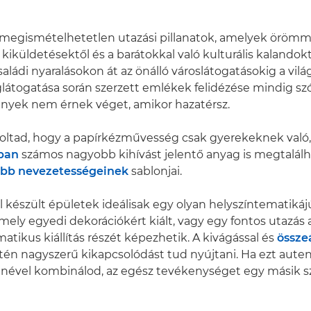
megismételhetetlen utazási pillanatok, amelyek örömme
 kiküldetésektől és a barátokkal való kulturális kalandok
saládi nyaralásokon át az önálló városlátogatásokig a vil
átogatása során szerzett emlékek felidézése mindig sz
ények nem érnek véget, amikor hazatérsz.
doltad, hogy a papírkézművesség csak gyerekeknek való,
ban
számos nagyobb kihívást jelentő anyag is megtalálh
ebb nevezetességeinek
sablonjai.
l készült épületek ideálisak egy olyan helyszíntematikájú
ely egyedi dekorációkért kiált, vagy egy fontos utazás 
atikus kiállítás részét képezhetik. A kivágással és
összeá
intén nagyszerű kikapcsolódást tud nyújtani. Ha ezt aute
enével kombinálod, az egész tevékenységet egy másik s