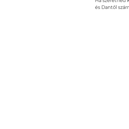
Ha szeretnéd k
és Dantől szár