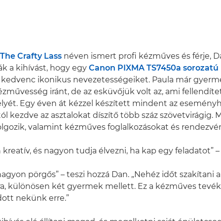
The Crafty Lass
néven ismert profi kézműves és férje, D
ák a kihívást, hogy egy
Canon PIXMA TS7450a sorozatú
át kedvenc ikonikus nevezetességeiket. Paula már gyerm
ézművesség iránt, de az esküvőjük volt az, ami fellendíte
élyét. Egy éven át kézzel készített mindent az eseményh
tól kezdve az asztalokat díszítő több száz szövetvirágig
lgozik, valamint kézműves foglalkozásokat és rendezvén
 kreatív, és nagyon tudja élvezni, ha kap egy feladatot” 
nagyon pörgős” – teszi hozzá Dan. „Nehéz időt szakítani a
ra, különösen két gyermek mellett. Ez a kézműves tevé
ott nekünk erre.”