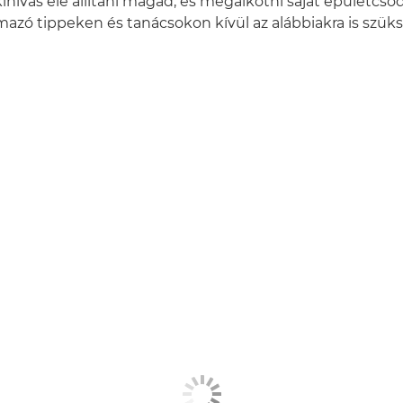
ihívás elé állítani magad, és megalkotni saját épületcsod
mazó tippeken és tanácsokon kívül az alábbiakra is szüks