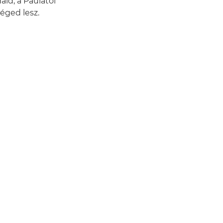
áid, a Paulától
éged lesz.