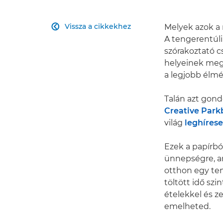
Vissza a cikkekhez
Melyek azok a 

A tengerentúli
szórakoztató c
helyeinek megl
a legjobb élm
Talán azt gon
Creative Park
világ
leghíres
Ezek a papírbó
ünnepségre, am
otthon egy tem
töltött idő sz
ételekkel és z
emelheted.