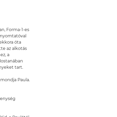
an, Forma-1-es
nyomtatóval
ekkora óta
tte az alkotás
ez, a
. Mostanában
yeket tart.
– mondja Paula.
kenység