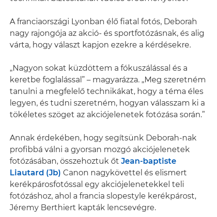
A franciaországi Lyonban élő fiatal fotós, Deborah
nagy rajongója az akció- és sportfotózásnak, és alig
várta, hogy választ kapjon ezekre a kérdésekre.
„Nagyon sokat küzdöttem a fókuszálással és a
keretbe foglalással” – magyarázza. „Meg szeretném
tanulni a megfelelő technikákat, hogy a téma éles
legyen, és tudni szeretném, hogyan válasszam ki a
tökéletes szöget az akciójelenetek fotózása során.”
Annak érdekében, hogy segítsünk Deborah-nak
profibbá válni a gyorsan mozgó akciójelenetek
fotózásában, összehoztuk őt
Jean-baptiste
Liautard (Jb)
Canon nagykövettel és elismert
kerékpárosfotóssal egy akciójelenetekkel teli
fotózáshoz, ahol a francia slopestyle kerékpárost,
Jéremy Berthiert kapták lencsevégre.