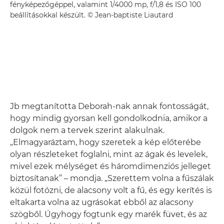
fényképezőgéppel, valamint 1/4000 mp, f/1,8 és ISO 100
beállításokkal készült. © Jean-baptiste Liautard
Jb megtanította Deborah-nak annak fontosságát,
hogy mindig gyorsan kell gondolkodnia, amikor a
dolgok nem a tervek szerint alakulnak.
„Elmagyaráztam, hogy szeretek a kép előterébe
olyan részleteket foglalni, mint az ágak és levelek,
mivel ezek mélységet és háromdimenziós jelleget
biztosítanak” – mondja. „Szerettem volna a fűszálak
közül fotózni, de alacsony volt a fű, és egy kerítés is
eltakarta volna az ugrásokat ebből az alacsony
szögből. Úgyhogy fogtunk egy marék füvet, és az