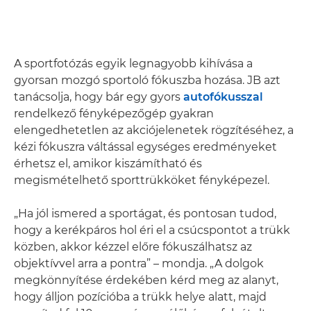
A sportfotózás egyik legnagyobb kihívása a
gyorsan mozgó sportoló fókuszba hozása. JB azt
tanácsolja, hogy bár egy gyors
autofókusszal
rendelkező fényképezőgép gyakran
elengedhetetlen az akciójelenetek rögzítéséhez, a
kézi fókuszra váltással egységes eredményeket
érhetsz el, amikor kiszámítható és
megismételhető sporttrükköket fényképezel.
„Ha jól ismered a sportágat, és pontosan tudod,
hogy a kerékpáros hol éri el a csúcspontot a trükk
közben, akkor kézzel előre fókuszálhatsz az
objektívvel arra a pontra” – mondja. „A dolgok
megkönnyítése érdekében kérd meg az alanyt,
hogy álljon pozícióba a trükk helye alatt, majd