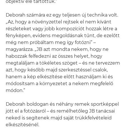
objektív elé tartottuk.”
Deborah számára ez egy teljesen új technika volt.
„Az, hogy a növényzettel rejtsek el nem kívánt
részleteket vagy jobb kompozíciót hozzak létre a
fényképen, evidens megoldásnak tűnt, de ezelőtt
még nem próbáltam meg így fotózni” –
magyarázza. „JB azt mondta nekem, hogy ne
habozzak felfedezni az összes helyet, hogy
megtaláljam a tökéletes szöget – és ne tervezzem
azt, hogy később majd szerkesztéssel csalok,
hanem a kép elkészítése előtt használjam ki és
módosítsam a környezetet a nekem megfelelő
módon.”
Deborah boldogan és néhány remek sportképpel
jött el a fotózásról – és remélhetőleg JB tanácsai
neked is segítenek majd saját trükkfelvételeid
elkészítésénél.