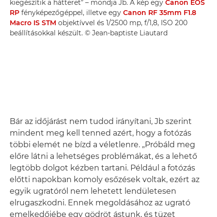
kiegészítik a hátteret” – mondja Jb. A kép egy
Canon EOS
RP
fényképezőgéppel, illetve egy
Canon RF 35mm F1.8
Macro IS STM
objektívvel és 1/2500 mp, f/1,8, ISO 200
beállításokkal készült. © Jean-baptiste Liautard
Bár az időjárást nem tudod irányítani, Jb szerint
mindent meg kell tenned azért, hogy a fotózás
többi elemét ne bízd a véletlenre. „Próbáld meg
előre látni a lehetséges problémákat, és a lehető
legtöbb dolgot kézben tartani. Például a fotózás
előtti napokban komoly esőzések voltak, ezért az
egyik ugratóról nem lehetett lendületesen
elrugaszkodni. Ennek megoldásához az ugrató
emelkedőjébe egy gödröt ástunk, és tüzet