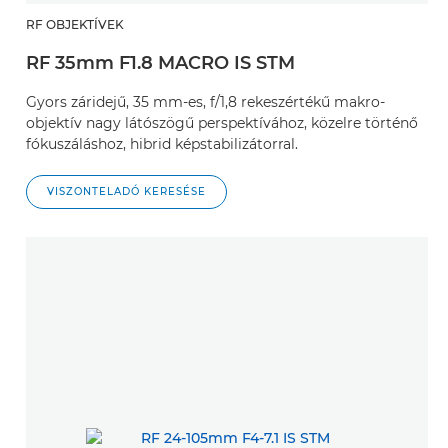
RF OBJEKTÍVEK
RF 35mm F1.8 MACRO IS STM
Gyors záridejű, 35 mm-es, f/1,8 rekeszértékű makro-
objektív nagy látószögű perspektívához, közelre történő
fókuszáláshoz, hibrid képstabilizátorral.
VISZONTELADÓ KERESÉSE