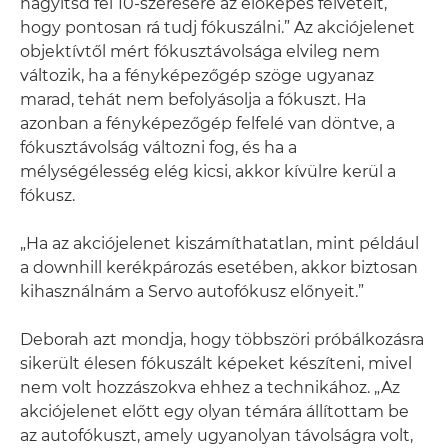
nagyítsd fel 10-szeresére az élőképes felvételt,
hogy pontosan rá tudj fókuszálni.” Az akciójelenet
objektívtől mért fókusztávolsága elvileg nem
változik, ha a fényképezőgép szöge ugyanaz
marad, tehát nem befolyásolja a fókuszt. Ha
azonban a fényképezőgép felfelé van döntve, a
fókusztávolság változni fog, és ha a
mélységélesség elég kicsi, akkor kívülre kerül a
fókusz.
„Ha az akciójelenet kiszámíthatatlan, mint például
a downhill kerékpározás esetében, akkor biztosan
kihasználnám a Servo autofókusz előnyeit.”
Deborah azt mondja, hogy többszöri próbálkozásra
sikerült élesen fókuszált képeket készíteni, mivel
nem volt hozzászokva ehhez a technikához. „Az
akciójelenet előtt egy olyan témára állítottam be
az autofókuszt, amely ugyanolyan távolságra volt,