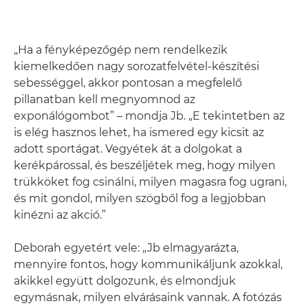
„Ha a fényképezőgép nem rendelkezik
kiemelkedően nagy sorozatfelvétel-készítési
sebességgel, akkor pontosan a megfelelő
pillanatban kell megnyomnod az
exponálógombot” – mondja Jb. „E tekintetben az
is elég hasznos lehet, ha ismered egy kicsit az
adott sportágat. Vegyétek át a dolgokat a
kerékpárossal, és beszéljétek meg, hogy milyen
trükköket fog csinálni, milyen magasra fog ugrani,
és mit gondol, milyen szögből fog a legjobban
kinézni az akció.”
Deborah egyetért vele: „Jb elmagyarázta,
mennyire fontos, hogy kommunikáljunk azokkal,
akikkel együtt dolgozunk, és elmondjuk
egymásnak, milyen elvárásaink vannak. A fotózás