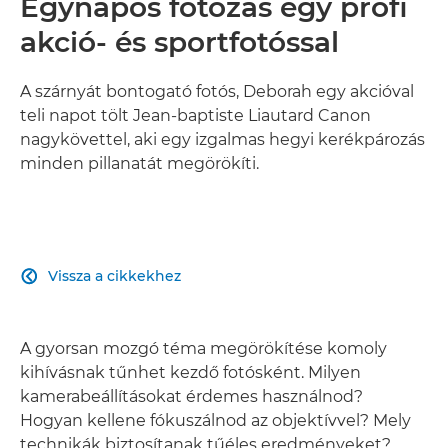
Egynapos fotózás egy profi
akció- és sportfotóssal
A szárnyát bontogató fotós, Deborah egy akcióval
teli napot tölt Jean-baptiste Liautard Canon
nagykövettel, aki egy izgalmas hegyi kerékpározás
minden pillanatát megörökíti.
Vissza a cikkekhez

A gyorsan mozgó téma megörökítése komoly
kihívásnak tűnhet kezdő fotósként. Milyen
kamerabeállításokat érdemes használnod?
Hogyan kellene fókuszálnod az objektívvel? Mely
technikák biztosítanak tűéles eredményeket?