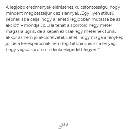
A legjobb eredmények eléréséhez kulcsfontosságú, hogy
mindent megbeszéljünk az alannyal. „Egy ilyen stílusú
képnek az a célja, hogy a lehető legjobban mutassa be az
akciót” – mondja Jb. „Ha tehát a sportoló négy méter
magasra ugrik, de a képen ez csak egy méternek tűnik,
akkor az nem jó akciófelvétel. Lehet, hogy maga a fénykép
jó, de a kerékpárosnak nem fog tetszeni, és az a lényeg,
hogy végső soron mindenki elégedett legyen.”