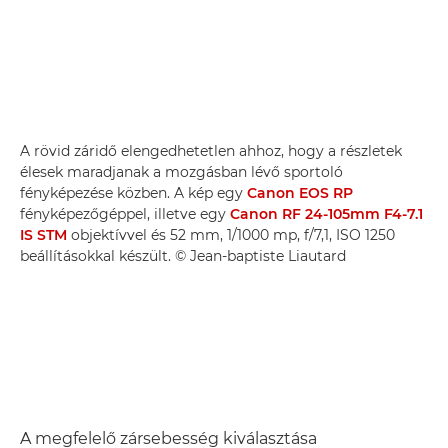
A rövid záridő elengedhetetlen ahhoz, hogy a részletek
élesek maradjanak a mozgásban lévő sportoló
fényképezése közben. A kép egy
Canon EOS RP
fényképezőgéppel, illetve egy
Canon RF 24-105mm F4-7.1
IS STM
objektívvel és 52 mm, 1/1000 mp, f/7,1, ISO 1250
beállításokkal készült. © Jean-baptiste Liautard
A megfelelő zársebesség kiválasztása