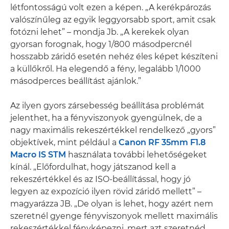
létfontosságú volt ezen a képen. „A kerékpározás
valószínűleg az egyik leggyorsabb sport, amit csak
fotózni lehet” – mondja Jb. „A kerekek olyan
gyorsan forognak, hogy 1/800 másodpercnél
hosszabb záridő esetén nehéz éles képet készíteni
a küllőkről. Ha elegendő a fény, legalább 1/1000
másodperces beállítást ajánlok.”
Az ilyen gyors zársebesség beállítása problémát
jelenthet, ha a fényviszonyok gyengülnek, de a
nagy maximális rekeszértékkel rendelkező „gyors”
objektívek, mint például a
Canon RF 35mm F1.8
Macro IS STM
használata további lehetőségeket
kínál. „Előfordulhat, hogy játszanod kell a
rekeszértékkel és az ISO-beállítással, hogy jó
legyen az expozíció ilyen rövid záridő mellett” –
magyarázza JB. „De olyan is lehet, hogy azért nem
szeretnél gyenge fényviszonyok mellett maximális
rekeszértékkel fényképezni, mert azt szeretnéd,