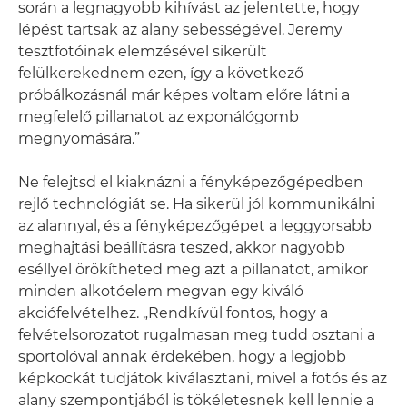
során a legnagyobb kihívást az jelentette, hogy
lépést tartsak az alany sebességével. Jeremy
tesztfotóinak elemzésével sikerült
felülkerekednem ezen, így a következő
próbálkozásnál már képes voltam előre látni a
megfelelő pillanatot az exponálógomb
megnyomására.”
Ne felejtsd el kiaknázni a fényképezőgépedben
rejlő technológiát se. Ha sikerül jól kommunikálni
az alannyal, és a fényképezőgépet a leggyorsabb
meghajtási beállításra teszed, akkor nagyobb
eséllyel örökítheted meg azt a pillanatot, amikor
minden alkotóelem megvan egy kiváló
akciófelvételhez. „Rendkívül fontos, hogy a
felvételsorozatot rugalmasan meg tudd osztani a
sportolóval annak érdekében, hogy a legjobb
képkockát tudjátok kiválasztani, mivel a fotós és az
alany szempontjából is tökéletesnek kell lennie a