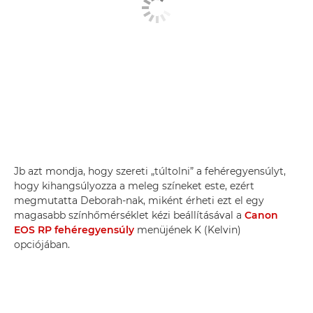
Jb azt mondja, hogy szereti „túltolni” a fehéregyensúlyt,
hogy kihangsúlyozza a meleg színeket este, ezért
megmutatta Deborah-nak, miként érheti ezt el egy
magasabb színhőmérséklet kézi beállításával a
Canon
EOS RP
fehéregyensúly
menüjének K (Kelvin)
opciójában.