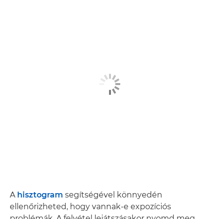
A
hisztogram
segítségével könnyedén
ellenőrizheted, hogy vannak-e expozíciós
problémák. A felvétel lejátszásakor nyomd meg