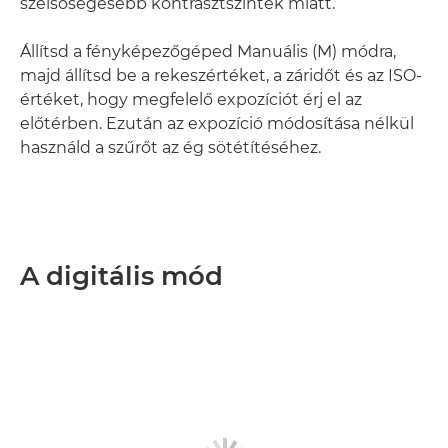
szélsőségesebb kontrasztszintek miatt.
Állítsd a fényképezőgéped Manuális (M) módra,
majd állítsd be a rekeszértéket, a záridőt és az ISO-
értéket, hogy megfelelő expozíciót érj el az
előtérben. Ezután az expozíció módosítása nélkül
használd a szűrőt az ég sötétítéséhez.
A digitális mód