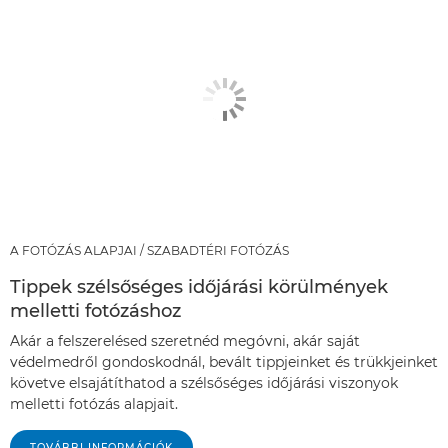
A FOTÓZÁS ALAPJAI / SZABADTÉRI FOTÓZÁS
Tippek szélsőséges időjárási körülmények
melletti fotózáshoz
Akár a felszerelésed szeretnéd megóvni, akár saját
védelmedről gondoskodnál, bevált tippjeinket és trükkjeinket
követve elsajátíthatod a szélsőséges időjárási viszonyok
melletti fotózás alapjait.
TOVÁBBI INFORMÁCIÓK