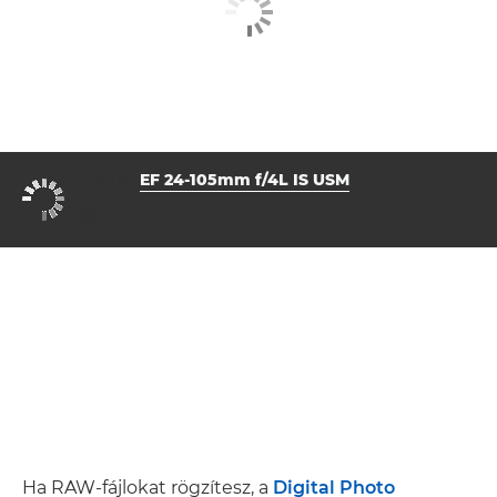
Készült:
EF 24-105mm f/4L IS USM
rekesz
záridő
ISO



16.0
91
100
Ha RAW-fájlokat rögzítesz, a
Digital Photo