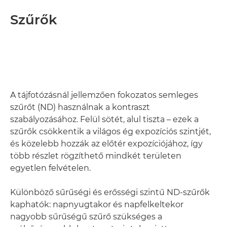
Szűrők
A tájfotózásnál jellemzően fokozatos semleges
szűrőt (ND) használnak a kontraszt
szabályozásához. Felül sötét, alul tiszta – ezek a
szűrők csökkentik a világos ég expozíciós szintjét,
és közelebb hozzák az előtér expozíciójához, így
több részlet rögzíthető mindkét területen
egyetlen felvételen.
Különböző sűrűségi és erősségi szintű ND-szűrők
kaphatók: napnyugtakor és napfelkeltekor
nagyobb sűrűségű szűrő szükséges a