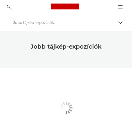
Canon Logo, back to ho
Jobb tájkép-expozíciók
Váltá
Canon
Tárold fényképeid és videóid olcsóbban!
Jobb tájkép-expozíciók