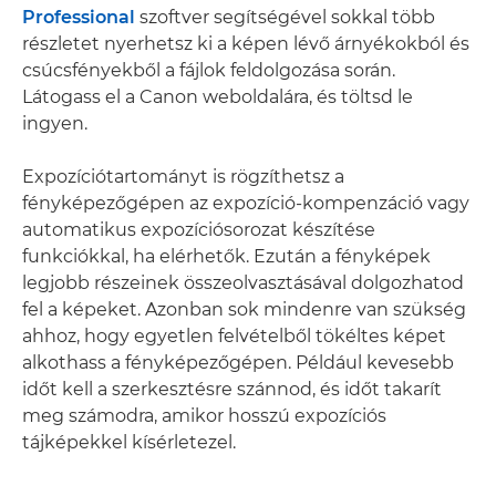
Professional
szoftver segítségével sokkal több
részletet nyerhetsz ki a képen lévő árnyékokból és
csúcsfényekből a fájlok feldolgozása során.
Látogass el a Canon weboldalára, és töltsd le
ingyen.
Expozíciótartományt is rögzíthetsz a
fényképezőgépen az expozíció-kompenzáció vagy
automatikus expozíciósorozat készítése
funkciókkal, ha elérhetők. Ezután a fényképek
legjobb részeinek összeolvasztásával dolgozhatod
fel a képeket. Azonban sok mindenre van szükség
ahhoz, hogy egyetlen felvételből tökéltes képet
alkothass a fényképezőgépen. Például kevesebb
időt kell a szerkesztésre szánnod, és időt takarít
meg számodra, amikor hosszú expozíciós
tájképekkel kísérletezel.