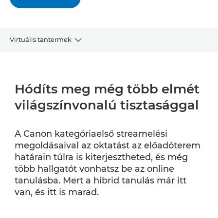
Virtuális tantermek
Mik a streamelés előnyei?
Hódíts meg még több elmét
PTZ termékek
világszínvonalú tisztasággal
Szoftverek
A Canon kategóriaelső streamelési
Harmadik felek megoldásainak integrációja
megoldásaival az oktatást az előadóterem
határain túlra is kiterjesztheted, és még
több hallgatót vonhatsz be az online
tanulásba. Mert a hibrid tanulás már itt
van, és itt is marad.