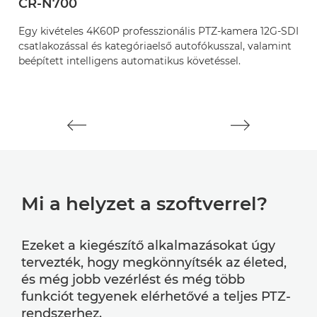
CR-N700
C
Egy kivételes 4K60P professzionális PTZ-kamera 12G-SDI
A
csatlakozással és kategóriaelső autofókusszal, valamint
k
beépített intelligens automatikus követéssel.
k
l
a
Mi a helyzet a szoftverrel?
Ezeket a kiegészítő alkalmazásokat úgy
tervezték, hogy megkönnyítsék az életed,
és még jobb vezérlést és még több
funkciót tegyenek elérhetővé a teljes PTZ-
rendszerhez.