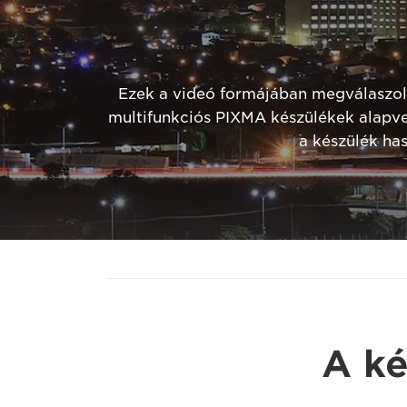
Ezek a videó formájában megválaszolt
multifunkciós PIXMA készülékek alapve
a készülék ha
A k