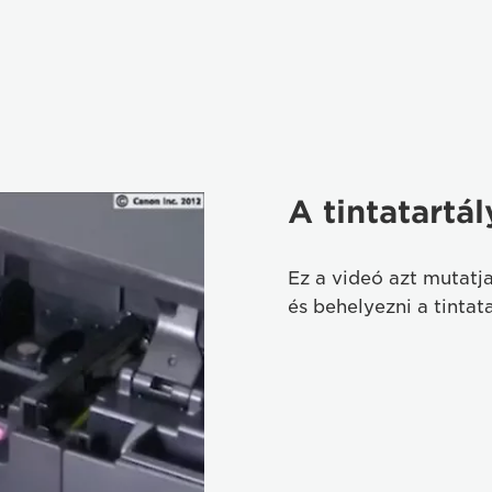
A tintatartá
Ez a videó azt mutatja
és behelyezni a tintat