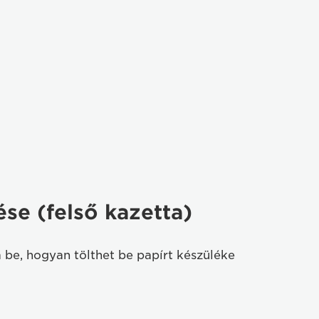
ése (felső kazetta)
 be, hogyan tölthet be papírt készüléke