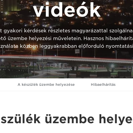
videók
 gyakori kérdések részletes magyarázattal szolgálnak,
tő üzembe helyezési műveletein. Hasznos hibaelhárít
sználata közben leggyakrabban előforduló nyomtatás
A készülék üzembe helyezése
Hibaelhárítás
észülék üzembe helye