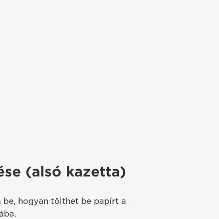
ése (alsó kazetta)
 be, hogyan tölthet be papírt a
ába.