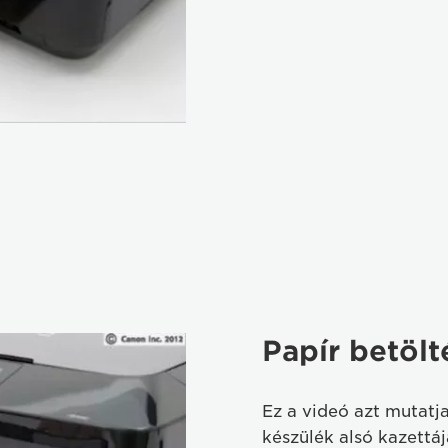
Papír betölt
Ez a videó azt mutatja
készülék alsó kazettáj