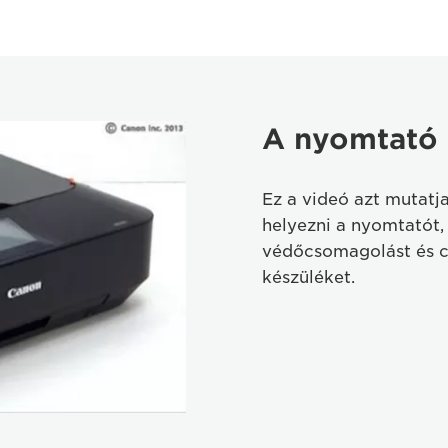
A nyomtató
Ez a videó azt mutatj
helyezni a nyomtatót, 
védőcsomagolást és cs
készüléket.