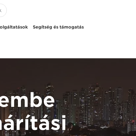
olgáltatások
Segítség és támogatás
zembe
árítási