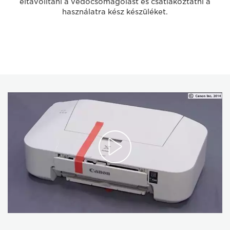
eltávolítani a védőcsomagolást és csatlakoztatni a
használatra kész készüléket.