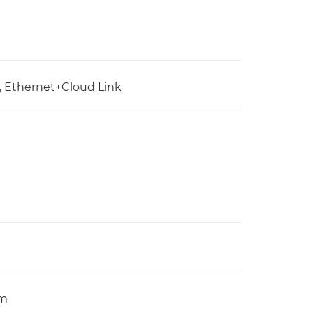
i, Ethernet+Cloud Link
mm