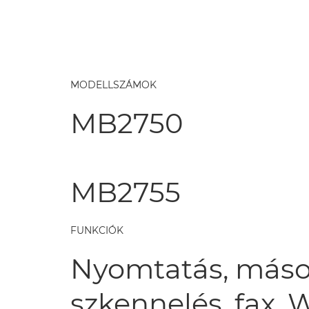
MODELLSZÁMOK
MB2750
MB2755
FUNKCIÓK
Nyomtatás, máso
szkennelés, fax, W