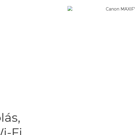
lás,
i-Fi,