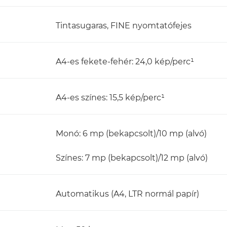
Tintasugaras, FINE nyomtatófejes
A4-es fekete-fehér: 24,0 kép/perc¹
A4-es színes: 15,5 kép/perc¹
Monó: 6 mp (bekapcsolt)/10 mp (alvó)
Színes: 7 mp (bekapcsolt)/12 mp (alvó)
Automatikus (A4, LTR normál papír)