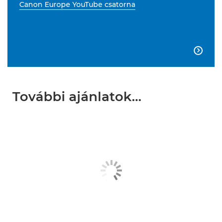
Canon Europe YouTube csatorna

További ajánlatok…