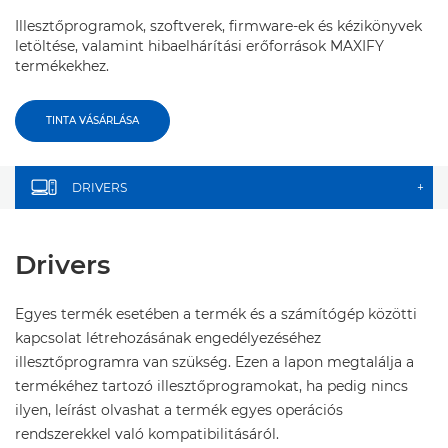
Illesztőprogramok, szoftverek, firmware-ek és kézikönyvek
letöltése, valamint hibaelhárítási erőforrások MAXIFY
termékekhez.
TINTA VÁSÁRLÁSA
DRIVERS
+
Drivers
Egyes termék esetében a termék és a számítógép közötti
kapcsolat létrehozásának engedélyezéséhez
illesztőprogramra van szükség. Ezen a lapon megtalálja a
termékéhez tartozó illesztőprogramokat, ha pedig nincs
ilyen, leírást olvashat a termék egyes operációs
rendszerekkel való kompatibilitásáról.