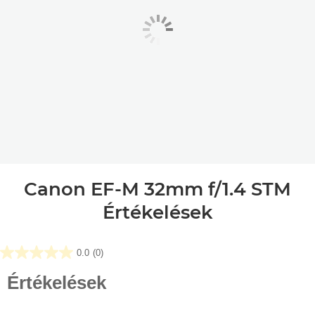
Canon EF-M 32mm f/1.4 STM
Értékelések
0.0
(0)
0.0
az
Értékelések
elérhető
5