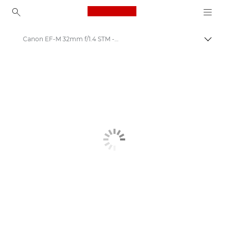
Canon Logo, back to ho
Canon EF-M 32mm f/1.4 STM - Lenses - Camera & Photo lenses
Váltá
Canon
Canon Kamera Objektívek