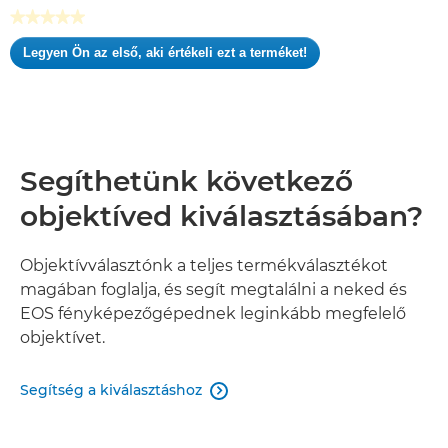
csillagból.
★★★★★
Nincs
Legyen Ön az első, aki értékeli ezt a terméket!
értékelési
.
pontszám
Ez
a
művelet
meg
fog
Segíthetünk következő
nyitni
egy
objektíved kiválasztásában?
modális
párbeszédpanelt.
Objektívválasztónk a teljes termékválasztékot
magában foglalja, és segít megtalálni a neked és
EOS fényképezőgépednek leginkább megfelelő
objektívet.
Segítség a kiválasztáshoz
