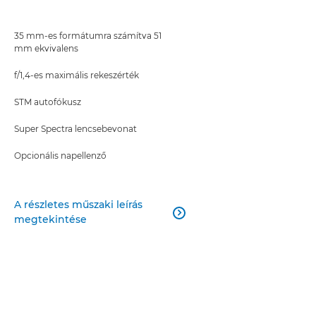
35 mm-es formátumra számítva 51
mm ekvivalens
f/1,4-es maximális rekeszérték
STM autofókusz
Super Spectra lencsebevonat
Opcionális napellenző
A részletes műszaki leírás

megtekintése