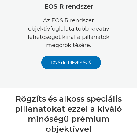
EOS R rendszer
Műszaki adatok
Az EOS R rendszer
objektívfoglalata több kreatív
Értékelések
lehetőséget kínál a pillanatok
megörökítésére.
TOVÁBBI INFORMÁCIÓ
Rögzíts és alkoss speciális
pillanatokat ezzel a kiváló
minőségű prémium
objektívvel