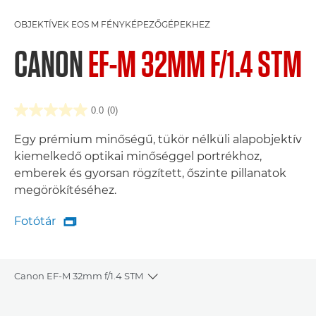
OBJEKTÍVEK EOS M FÉNYKÉPEZŐGÉPEKHEZ
CANON
EF-M 32MM F/1.4 STM
0.0
(0)
Egy prémium minőségű, tükör nélküli alapobjektív
kiemelkedő optikai minőséggel portrékhoz,
emberek és gyorsan rögzített, őszinte pillanatok
megörökítéséhez.
Fotótár

Fotótár
Canon EF-M 32mm f/1.4 STM
Toggle breadcrumbs
Áttekintés