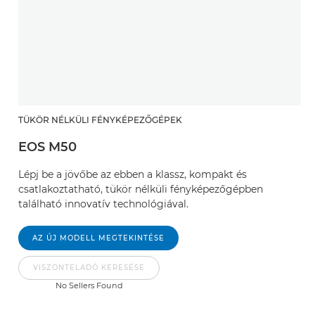
TÜKÖR NÉLKÜLI FÉNYKÉPEZŐGÉPEK
EOS M50
Lépj be a jövőbe az ebben a klassz, kompakt és
csatlakoztatható, tükör nélküli fényképezőgépben
található innovatív technológiával.
AZ ÚJ MODELL MEGTEKINTÉSE
VISZONTELADÓ KERESÉSE
No Sellers Found