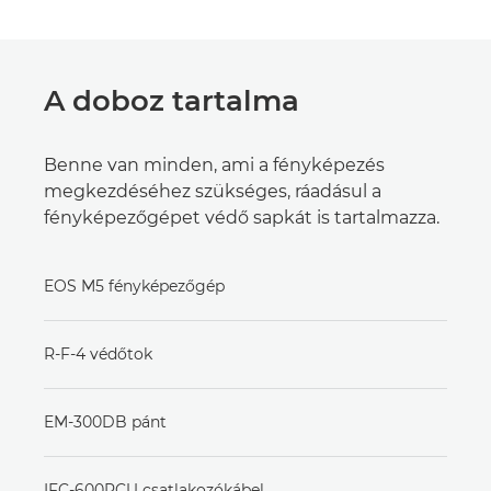
A doboz tartalma
Benne van minden, ami a fényképezés
megkezdéséhez szükséges, ráadásul a
fényképezőgépet védő sapkát is tartalmazza.
EOS M5 fényképezőgép
R-F-4 védőtok
EM-300DB pánt
IFC-600PCU csatlakozókábel