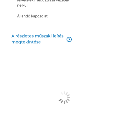
felvételek megosztása vezeték
nélkül
Állandó kapcsolat
A részletes műszaki leírás

megtekintése