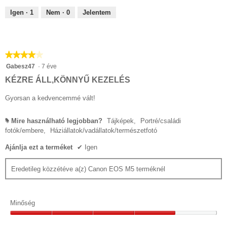
Igen ·
1
Nem ·
0
Jelentem
★★★★★
★★★★★
4/5
Gabesz47
·
7 éve
csillag.
KÉZRE ÁLL,KÖNNYŰ KEZELÉS
Gyorsan a kedvencemmé vált!
Mire használható legjobban?
Tájképek,
Portré/családi
#
fotók/embere,
Háziállatok/vadállatok/természetfotó
Ajánlja ezt a terméket
✔
Igen
Eredetileg közzétéve a(z) Canon EOS M5 terméknél
Minőség
Minőség,