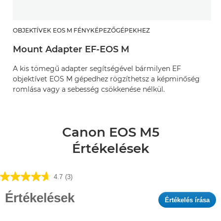
OBJEKTÍVEK EOS M FÉNYKÉPEZŐGÉPEKHEZ
Mount Adapter EF-EOS M
A kis tömegű adapter segítségével bármilyen EF
objektívet EOS M gépedhez rögzíthetsz a képminőség
romlása vagy a sebesség csökkenése nélkül.
Canon EOS M5
Értékelések
4.7
(3)
4.7
az
Értékelések
Értékelés írása
.
elérhető
Ez
5
a
csillagból.