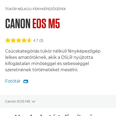
TÜKÖR NÉLKÜLI FÉNYKÉPEZŐGÉPEK
CANON
EOS M5
4.7
(3)
Csúcskategóriás tükör nélküli fényképezőgép
lelkes amatőröknek, akik a DSLR nyújtotta
kifogástalan minőséggel és sebességgel
szeretnének történeteket mesélni.
Fotótár

Fotótár
Canon EOS M5
Toggle breadcrumbs
Áttekintés