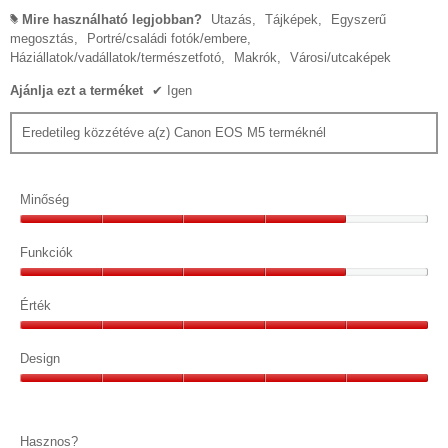
Mire használható legjobban?
Utazás,
Tájképek,
Egyszerű
#
megosztás,
Portré/családi fotók/embere,
Háziállatok/vadállatok/természetfotó,
Makrók,
Városi/utcaképek
Ajánlja ezt a terméket
✔
Igen
Eredetileg közzétéve a(z) Canon EOS M5 terméknél
Minőség
Minőség,
4/5
Funkciók
Funkciók,
4/5
Érték
Érték,
5/5
Design
Design,
5/5
Hasznos?