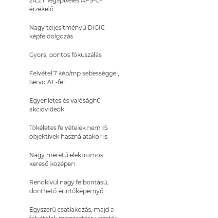
24,2 megapixeles APS-C-
érzékelő
Nagy teljesítményű DIGIC
képfeldolgozás
Gyors, pontos fókuszálás
Felvétel 7 kép/mp sebességgel,
Servo AF-fel
Egyenletes és valósághű
akcióvideók
Tökéletes felvételek nem IS
objektívek használatakor is
Nagy méretű elektromos
kereső középen
Rendkívül nagy felbontású,
dönthető érintőképernyő
Egyszerű csatlakozás, majd a