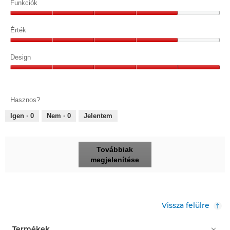
4/5
Funkciók
Funkciók,
4/5
Érték
Érték,
4/5
Design
Design,
5/5
Hasznos?
Igen ·
0
Nem ·
0
Jelentem
Továbbiak
megjelenítése
Vissza felülre
Termékek