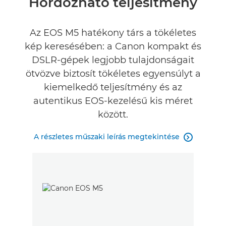
Hordozható teljesítmény
Műszaki adatok
Az EOS M5 hatékony társ a tökéletes
kép keresésében: a Canon kompakt és
Értékelések
DSLR-gépek legjobb tulajdonságait
ötvözve biztosít tökéletes egyensúlyt a
kiemelkedő teljesítmény és az
autentikus EOS-kezelésű kis méret
között.
A részletes műszaki leírás megtekintése
