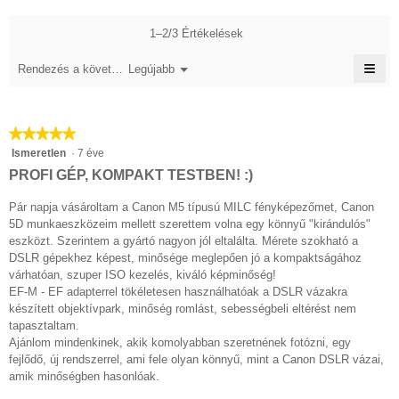
5/5.
1–2/3 Értékelések
≡
Menü
Rendezés a következő szerint::
Legújabb
▼
A
köve
gom
katt
★★★★★
★★★★★
frissí
az
5/5
Ismeretlen
·
7 éve
aláb
csillag.
tart
PROFI GÉP, KOMPAKT TESTBEN! :)
Pár napja vásároltam a Canon M5 típusú MILC fényképezőmet, Canon
5D munkaeszközeim mellett szerettem volna egy könnyű "kirándulós"
eszközt. Szerintem a gyártó nagyon jól eltalálta. Mérete szokható a
DSLR gépekhez képest, minősége meglepően jó a kompaktságához
várhatóan, szuper ISO kezelés, kiváló képminőség!
EF-M - EF adapterrel tökéletesen használhatóak a DSLR vázakra
készített objektívpark, minőség romlást, sebességbeli eltérést nem
tapasztaltam.
Ajánlom mindenkinek, akik komolyabban szeretnének fotózni, egy
fejlődő, új rendszerrel, ami fele olyan könnyű, mint a Canon DSLR vázai,
amik minőségben hasonlóak.