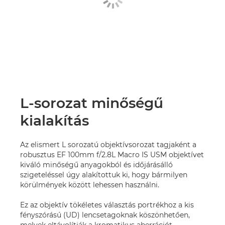
L-sorozat minőségű
kialakítás
Az elismert L sorozatú objektívsorozat tagjaként a
robusztus EF 100mm f/2.8L Macro IS USM objektívet
kiváló minőségű anyagokból és időjárásálló
szigeteléssel úgy alakítottuk ki, hogy bármilyen
körülmények között lehessen használni.
Ez az objektív tökéletes választás portrékhoz a kis
fényszórású (UD) lencsetagoknak köszönhetően,