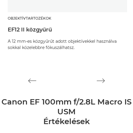
OBJEKTÍVTARTOZÉKOK
O
EF12 II közgyűrű
M
A 12 mm-es közgyűrűt adott objektívekkel használva
S
sokkal közelebbre fókuszálhatsz.
k
ob
Canon EF 100mm f/2.8L Macro IS
USM
Értékelések