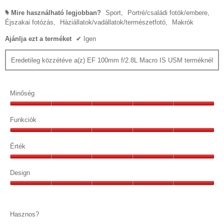
Mire használható legjobban?
Sport,
Portré/családi fotók/embere,
#
Éjszakai fotózás,
Háziállatok/vadállatok/természetfotó,
Makrók
Ajánlja ezt a terméket
✔
Igen
Eredetileg közzétéve a(z) EF 100mm f/2.8L Macro IS USM terméknél
Minőség
Minőség,
5/5
Funkciók
Funkciók,
5/5
Érték
Érték,
5/5
Design
Design,
5/5
Hasznos?