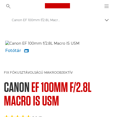
Canon Logo, back to ho
Canon EF 100mm f/2.8L Macro IS USM - Lenses - Camera & Photo lenses
Váltá
Canon
Canon Kamera Objektívek
Fotótár

FIX FÓKUSZTÁVOLSÁGÚ MAKROOBJEKTÍV
CANON
EF 100MM F/2.8L
MACRO IS USM