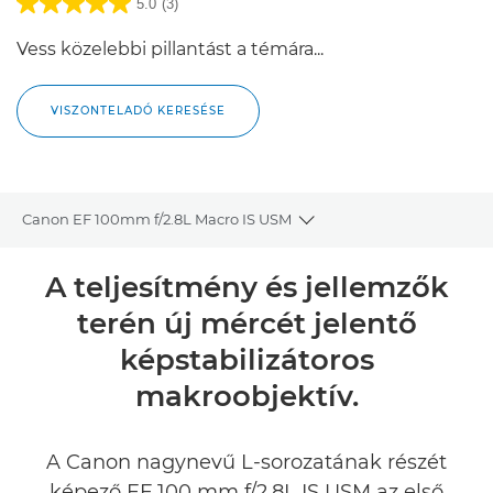
5.0
(3)
Vess közelebbi pillantást a témára...
VISZONTELADÓ KERESÉSE
Canon EF 100mm f/2.8L Macro IS USM
Toggle breadcrumbs
Áttekintés
A teljesítmény és jellemzők
terén új mércét jelentő
Műszaki adatok
képstabilizátoros
Értékelések
makroobjektív.
A Canon nagynevű L-sorozatának részét
képező EF 100 mm f/2,8L IS USM az első