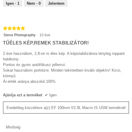
Igen ·
1
Nem ·
0
Jelentem
★★★★★
★★★★★
5/5
Steve Photography
·
10 éve
csillag.
TŰÉLES KÉP,REMEK STABILIZÁTOR!
2 éve használom, 2,8-on is éles kép. A képstabilizátora tényleg roppant
hatékony.
Pontos és gyors autófókusz jellemzi.
Sokat használom portrézni. Minden tekintetben kiváló objektív! Kicsi,
könnyű.
Ár-érték aránya abszolút 100%
Ajánlja ezt a terméket
✔
Igen
Eredetileg közzétéve a(z) EF 100mm f/2.8L Macro IS USM terméknél
Minőség