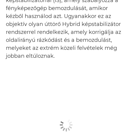
képstabilizátorral (IS), amely szabályozza a
fényképezőgép bemozdulását, amikor
kézből használod azt. Ugyanakkor ez az
objektív olyan úttörő Hybrid képstabilizátor
rendszerrel rendelkezik, amely korrigálja az
oldalirányú rázkódást és a bemozdulást,
melyeket az extrém közeli felvételek még
jobban eltúloznak.