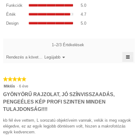
5/5.
Funkciók,
pontszám:
Funkciók
5.0
átlagos
5/5.
Érték,
pontszám:
Érték
4.7
átlagos
5/5.
Design,
pontszám:
Design
5.0
átlagos
4.7/5.
pontszám:
5/5.
1–2/3 Értékelések
≡
Menü
Rendezés a következő szerint::
Legújabb
▼
A
köve
gom
katt
★★★★★
★★★★★
frissí
az
5/5
Miklós
·
6 éve
aláb
csillag.
tart
GYÖNYÖRŰ RAJZOLAT, JÓ SZÍNVISSZAADÁS,
PENGEÉLES KÉP PROFI SZINTEN MINDEN
TULAJDONSÁG!!!!
kb fél éve vettem, L sorozatú objektíveim vannak, velük is meg vagyok
elégedve, ez az egyik legjobb döntésem volt, hiszen a makrofotózás
egyik kedvencem.