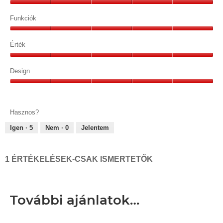
Minőség,
5/5
Funkciók
Funkciók,
5/5
Érték
Érték,
5/5
Design
Design,
5/5
Hasznos?
Igen ·
5
Nem ·
0
Jelentem
1 ÉRTÉKELÉSEK-CSAK ISMERTETŐK
További ajánlatok…