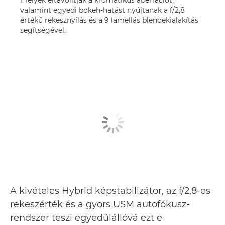
melyek eltávolítják a kromatikus aberrációt,
valamint egyedi bokeh-hatást nyújtanak a f/2,8
értékű rekesznyílás és a 9 lamellás blendekialakítás
segítségével.
A kivételes Hybrid képstabilizátor, az f/2,8-es
rekeszérték és a gyors USM autofókusz-
rendszer teszi egyedülállóvá ezt e