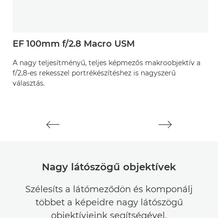
EF 100mm f/2.8 Macro USM
O
E
A nagy teljesítményű, teljes képmezős makroobjektív a
f/2,8-es rekesszel portrékészítéshez is nagyszerű
A
választás.
te
kö
Nagy látószögű objektívek
Szélesíts a látómeződön és komponálj
többet a képeidre nagy látószögű
objektívjeink segítségével.