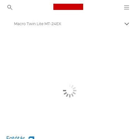
Canon Logo, back to ho
Macro Twin Lite MT-24EX
Váltá
Canon
Fotótár
