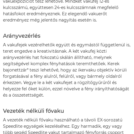
vakuexpozíciót tesz lehetővé. Mindkét vakufej 12-es
kulcsszámú, együttesen 24-es kulcsszámnak megfelelő
hatásfokot eredményeznek. Ez elegendő vakuerőt
eredményez még jelentős nagyítás esetén is.
Arányvezérlés
A vakufejek vezérelhetők együtt és egymástól függetlenül is,
teret engedve a kreativitásnak. A két vakufej közti
arányvezérlés hat fokozatú skálán állítható, melynek
segítségével komplex fényhatások teremthetőek. Kerek
bajonettzár* teszi lehetővé, hogy az ikervaku objektív körüli
forgatásával a fény alulról, felülről, vagy bármely oldalról
érkezzen. Vegye le a két vakufejet a rögzítőgyűrűről és
helyezze fel őket külön, ezzel növelve a fény irányíthatóságát
és a összetettségét.
Vezeték nélküli fővaku
A vezeték nélküli fővaku használható a távoli EX-sorozatú
Speedlite egységek kezeléséhez. Egy harmadik, egy vagy
több segéd Speedlite vakut tartalmazó fényforrás csoport