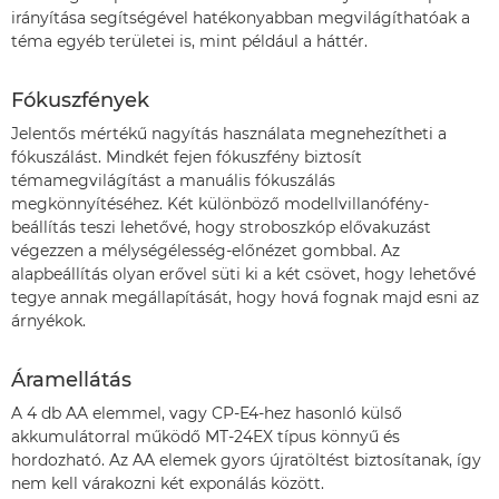
irányítása segítségével hatékonyabban megvilágíthatóak a
téma egyéb területei is, mint például a háttér.
Fókuszfények
Jelentős mértékű nagyítás használata megnehezítheti a
fókuszálást. Mindkét fejen fókuszfény biztosít
témamegvilágítást a manuális fókuszálás
megkönnyítéséhez. Két különböző modellvillanófény-
beállítás teszi lehetővé, hogy stroboszkóp elővakuzást
végezzen a mélységélesség-előnézet gombbal. Az
alapbeállítás olyan erővel süti ki a két csövet, hogy lehetővé
tegye annak megállapítását, hogy hová fognak majd esni az
árnyékok.
Áramellátás
A 4 db AA elemmel, vagy CP-E4-hez hasonló külső
akkumulátorral működő MT-24EX típus könnyű és
hordozható. Az AA elemek gyors újratöltést biztosítanak, így
nem kell várakozni két exponálás között.