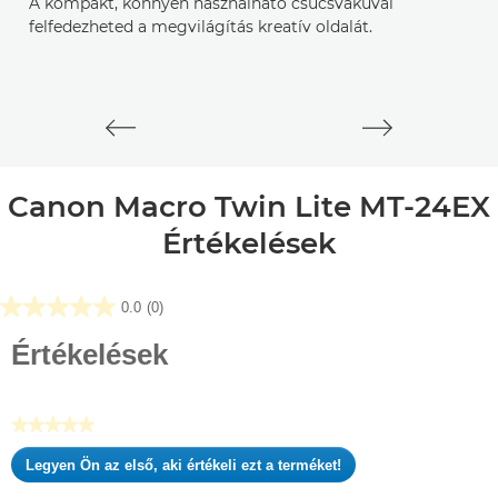
A kompakt, könnyen használható csúcsvakuval
Ú
felfedezheted a megvilágítás kreatív oldalát.
Canon Macro Twin Lite MT-24EX
Értékelések
0.0
(0)
0.0
az
Értékelések
elérhető
5
csillagból.
★★★★★
Nincs
Legyen Ön az első, aki értékeli ezt a terméket!
értékelési
.
pontszám