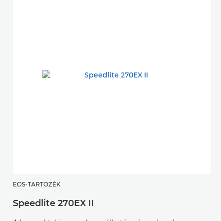
EOS-TARTOZÉK
E
Speedlite 270EX II
S