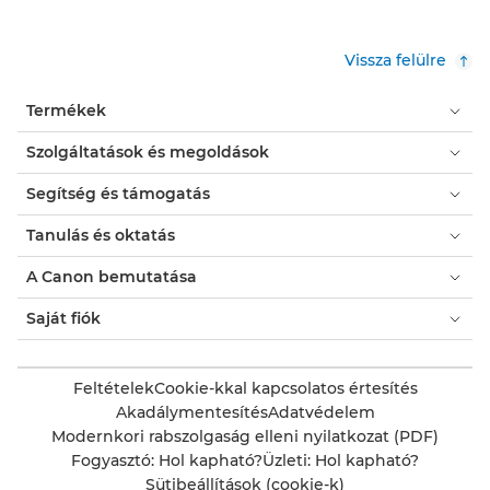
Ez
a
művelet
Vissza felülre
meg
fog
Termékek
nyitni
egy
Szolgáltatások és megoldások
modális
párbeszédpanelt.
Segítség és támogatás
Tanulás és oktatás
A Canon bemutatása
Saját fiók
Feltételek
Cookie-kkal kapcsolatos értesítés
Akadálymentesítés
Adatvédelem
Modernkori rabszolgaság elleni nyilatkozat (PDF)
Fogyasztó: Hol kapható?
Üzleti: Hol kapható?
Sütibeállítások (cookie-k)