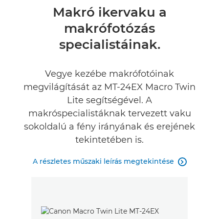
Áttekintés
Makró ikervaku a
makrófotózás
Műszaki adatok
specialistáinak.
Értékelések
Vegye kezébe makrófotóinak
megvilágítását az MT-24EX Macro Twin
Lite segítségével. A
makróspecialistáknak tervezett vaku
sokoldalú a fény irányának és erejének
tekintetében is.
A részletes műszaki leírás megtekintése
