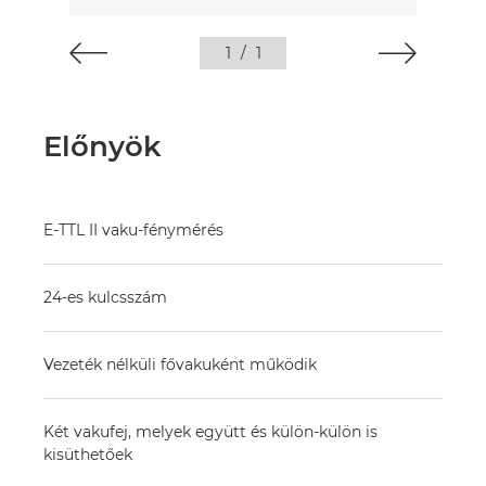
1
/
1
Előnyök
E-TTL II vaku-fénymérés
24-es kulcsszám
Vezeték nélküli fővakuként működik
Két vakufej, melyek együtt és külön-külön is
kisüthetőek