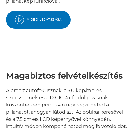
pillanatkép funkcióval.
VIDEÓ LEJÁTSZÁSA
Magabiztos felvételkészítés
A precíz autofókusznak, a 3,0 kép/mp-es
sebességnek és a DIGIC 4+ feldolgozásnak
köszönhetően pontosan úgy rögzítheted a
pillanatot, ahogyan látod azt. Az optikai keresővel
és a 7,5 cm-es LCD képernyővel könnyedén,
intuitív módon komponálhatod meg felvételeidet.