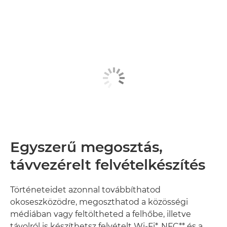
Egyszerű megosztás,
távvezérelt felvételkészítés
Történeteidet azonnal továbbíthatod
okoseszközödre, megoszthatod a közösségi
médiában vagy feltöltheted a felhőbe, illetve
távolról is készíthetsz felvételt Wi-Fi*, NFC** és a