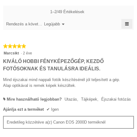
4.7/5.
1–2/49 Értékelések
≡
Menü
Rendezés a következő szerint::
Legújabb
▼
A
köve
gom
katt
★★★★★
★★★★★
frissí
az
5/5
Marcsikt
·
2 éve
aláb
csillag.
tart
KIVÁLÓ HOBBI FÉNYKÉPEZŐGÉP, KEZDŐ
FOTÓSOKNAK ÉS TANULÁSRA IDEÁLIS.
Mind éjszakai mind nappali fotók készítésénél jól teljesített a gép.
Alap optikával is remek képek készültek.
Mire használható legjobban?
Utazás,
Tájképek,
Éjszakai fotózás
#
Ajánlja ezt a terméket
✔
Igen
Eredetileg közzétéve a(z) Canon EOS 2000D terméknél