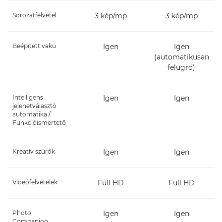
Sorozatfelvétel
3 kép/mp
3 kép/mp
Beépített vaku
Igen
Igen
(automatikusan
felugró)
Intelligens
Igen
Igen
jelenetválasztó
automatika /
Funkcióismertető
Kreatív szűrők
Igen
Igen
Videófelvételek
Full HD
Full HD
Photo
Igen
Igen
Companion