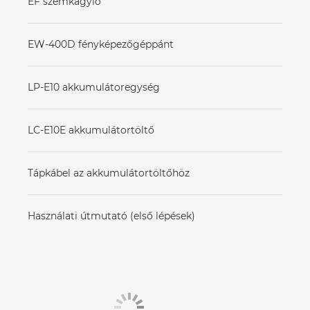
EF szemkagyló
EW-400D fényképezőgéppánt
LP-E10 akkumulátoregység
LC-E10E akkumulátortöltő
Tápkábel az akkumulátortöltőhöz
Használati útmutató (első lépések)