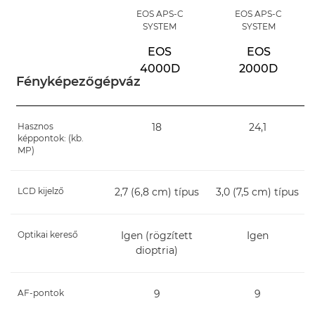
EOS APS-C
EOS APS-C
SYSTEM
SYSTEM
EOS
EOS
4000D
2000D
Fényképezőgépváz
Hasznos
18
24,1
képpontok: (kb.
MP)
LCD kijelző
2,7 (6,8 cm) típus
3,0 (7,5 cm) típus
Optikai kereső
Igen (rögzített
Igen
dioptria)
AF-pontok
9
9