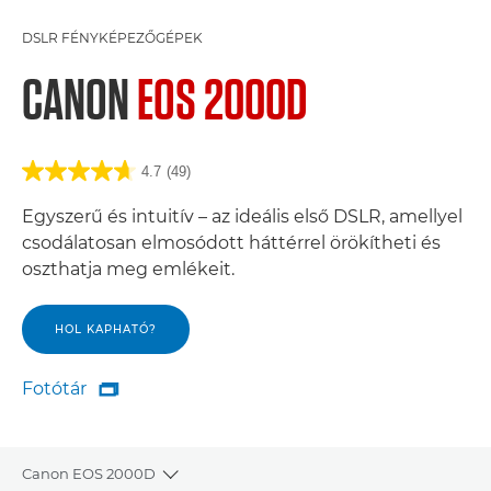
DSLR FÉNYKÉPEZŐGÉPEK
CANON
EOS 2000D
4.7
(49)
Egyszerű és intuitív – az ideális első DSLR, amellyel
csodálatosan elmosódott háttérrel örökítheti és
oszthatja meg emlékeit.
HOL KAPHATÓ?
Fotótár

Fotótár
Canon EOS 2000D
Toggle breadcrumbs