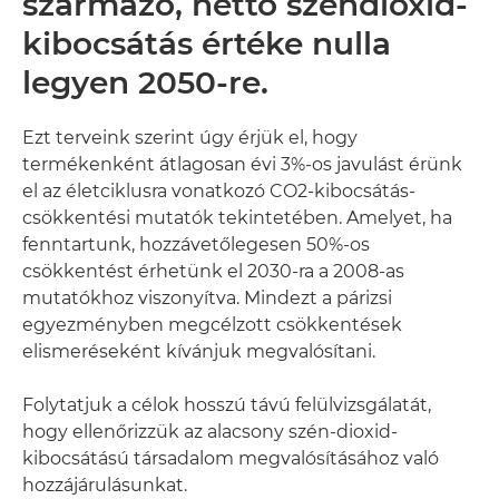
származó, nettó széndioxid-
kibocsátás értéke nulla
legyen 2050-re.
Ezt terveink szerint úgy érjük el, hogy
termékenként átlagosan évi 3%-os javulást érünk
el az életciklusra vonatkozó CO2-kibocsátás-
csökkentési mutatók tekintetében. Amelyet, ha
fenntartunk, hozzávetőlegesen 50%-os
csökkentést érhetünk el 2030-ra a 2008-as
mutatókhoz viszonyítva. Mindezt a párizsi
egyezményben megcélzott csökkentések
elismeréseként kívánjuk megvalósítani.
Folytatjuk a célok hosszú távú felülvizsgálatát,
hogy ellenőrizzük az alacsony szén-dioxid-
kibocsátású társadalom megvalósításához való
hozzájárulásunkat.