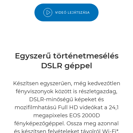
VIDEÓ LEJÁTSZÁSA
Egyszerű történetmesélés
DSLR géppel
Készítsen egyszerűen, még kedvezőtlen
fényviszonyok között is részletgazdag,
DSLR-minőségű képeket és
mozifilmhatású Full HD videókat a 24,1
megapixeles EOS 2000D
fényképezőgéppel. Ossza meg azonnal
és készítsen felvételeket távolról Wi-Fi*,