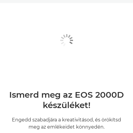
Áttekintés
Műszaki adatok
Fotótár
Értékelések
Támogatás
Ismerd meg az EOS 2000D
készüléket!
Engedd szabadjára a kreativitásod, és örökítsd
meg az emlékeidet könnyedén.