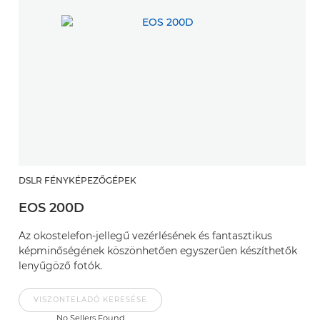
DSLR FÉNYKÉPEZŐGÉPEK
EOS 200D
Az okostelefon-jellegű vezérlésének és fantasztikus
képminőségének köszönhetően egyszerűen készíthetők
lenyűgöző fotók.
VISZONTELADÓ KERESÉSE
No Sellers Found