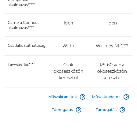
alkalmazás*****
Camera Connect
Igen
Igen
alkalmazás****
Csatlakoztathatóság
Wi-Fi
Wi-Fi és NFC***
Távvezérlés****
Csak
RS-60 vagy
okoseszközön
okoseszközön
keresztül
keresztül
Műszaki adatok
Műszaki adatok


Támogatás
Támogatás

