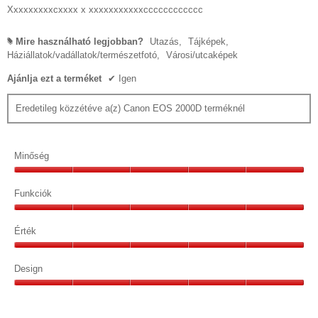
Xxxxxxxxxcxxxx x xxxxxxxxxxxcccccccccccc
Mire használható legjobban?
Utazás,
Tájképek,
#
Háziállatok/vadállatok/természetfotó,
Városi/utcaképek
Ajánlja ezt a terméket
✔
Igen
Eredetileg közzétéve a(z) Canon EOS 2000D terméknél
Minőség
Minőség,
5/5
Funkciók
Funkciók,
5/5
Érték
Érték,
5/5
Design
Design,
5/5