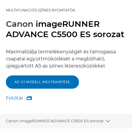
MULTIFUNKCIÓS SZÍNES NYOMTATÓK
Canon
imageRUNNER
ADVANCE C5500 ES sorozat
Maximalizálja termelékenységét és támogassa
csapatai együttműködését a megbízható,
újragyártott A3-as színes lézereszközökkel.
AZ ÚJ MODELL MEGTEKINTÉSE
Fotótár

Fotótár
Canon imageRUNNER ADVANCE C5500 ES sorozat
Toggle bre