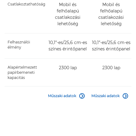
Csatlakoztathatóság
Mobil és
Mobil és
felhőalapú
felhőalapú
csatlakozási
csatlakozási
lehetőség
lehetőség
Felhasználói
10,1”-es/25,6 cm-es
10,1”-es/25,6 cm-es
élmény
színes érintőpanel
színes érintőpanel
Alapértelmezett
2300 lap
2300 lap
papírbemeneti
kapacitás
Műszaki adatok
Műszaki adatok

