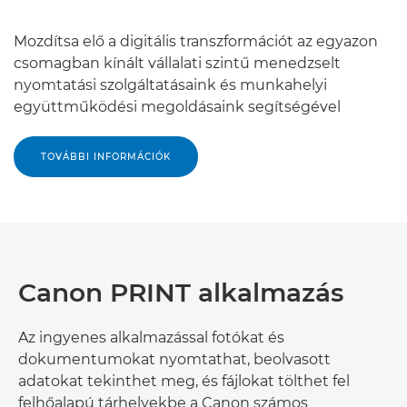
Mozdítsa elő a digitális transzformációt az egyazon
csomagban kínált vállalati szintű menedzselt
nyomtatási szolgáltatásaink és munkahelyi
együttműködési megoldásaink segítségével
TOVÁBBI INFORMÁCIÓK
Canon PRINT alkalmazás
Az ingyenes alkalmazással fotókat és
dokumentumokat nyomtathat, beolvasott
adatokat tekinthet meg, és fájlokat tölthet fel
felhőalapú tárhelyekbe a Canon számos