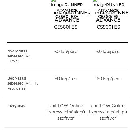
imageRUNNER
imageRUNNE
ADVANCE
ADVANCE
C5560i ES+
C5560i ES
Nyomtatási
60 lap/perc
60 lap/perc
sebesség (A4,
FF/SZ)
Beolvasási
160 kép/perc
160 kép/perc
sebesség (A4, FF,
kétoldalas)
Integráció
uniFLOW Online
uniFLOW Online
Express felhőalapú
Express felhőalapú
szoftver
szoftver