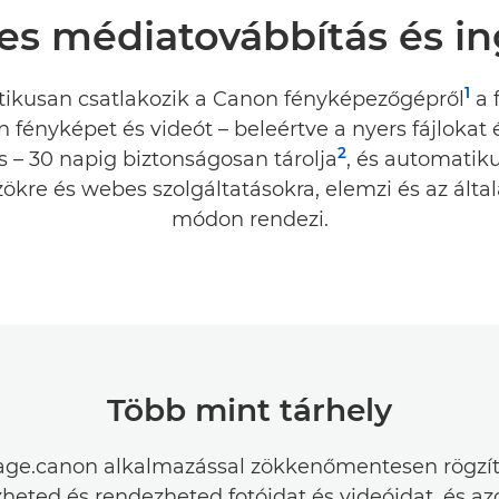
 médiatovábbítás és in
1
ikusan csatlakozik a Canon fényképezőgépről
a 
 fényképet és videót – beleértve a nyers fájlokat 
2
is – 30 napig biztonságosan tárolja
, és automatik
ökre és webes szolgáltatásokra, elemzi és az álta
módon rendezi.
Több mint tárhely
age.canon alkalmazással zökkenőmentesen rögzít
eted és rendezheted fotóidat és videóidat, és az