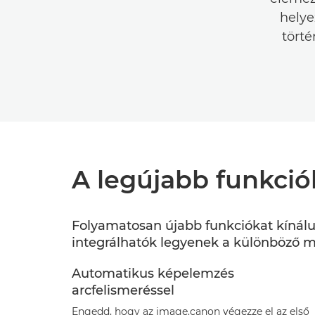
helye
törté
A legújabb funkció
Folyamatosan újabb funkciókat kínálun
integrálhatók legyenek a különböző mu
Automatikus képelemzés
arcfelismeréssel
Engedd, hogy az image.canon végezze el az első