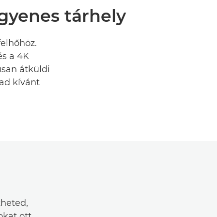
gyenes tárhely
felhőhöz.
és a 4K
usan átküldi
lad kívánt
heted,
okat ott