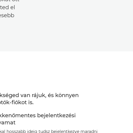
ted el
lesebb
ükséged van rájuk, és könnyen
ók-fiókot is.
kkenőmentes bejelentkezési
lyamat
kal hosszabb ideig tudsz bejelentkezve maradni