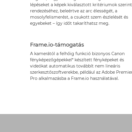
lépéseket a képek kiválasztott kritériumok szerint
rendezéséhez, beleértve az arc élességét, a
mosolyfelismerést, a csukott szem észlelését és
egyebeket – így időt takaríthatsz meg.
Frame.io-támogatás
A kamerától a felhőig funkció bizonyos Canon
fényképezőgépekkel* készített fényképeket és
videókat automatikus továbbít nem lineáris
szerkesztőszoftverekbe, például az Adobe Premie
Pro alkalmazásba a Frame.io használatával.