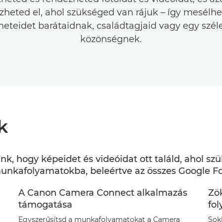
zheted el, ahol szükséged van rájuk – így mesélhe
neteidet barátaidnak, családtagjaid vagy egy szé
közönségnek.
k
k, hogy képeidet és videóidat ott találd, ahol sz
nkafolyamatokba, beleértve az összes Google Fot
A Canon Camera Connect alkalmazás
Zö
támogatása
fo
Egyszerűsítsd a munkafolyamatokat a Camera
Sok