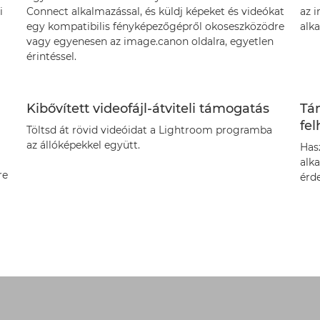
i
Connect alkalmazással, és küldj képeket és videókat
az i
egy kompatibilis fényképezőgépről okoseszközödre
alk
vagy egyenesen az image.canon oldalra, egyetlen
érintéssel.
Kibővített videofájl-átviteli támogatás
Tá
fel
Töltsd át rövid videóidat a Lightroom programba
az állóképekkel együtt.
Has
alk
re
érd