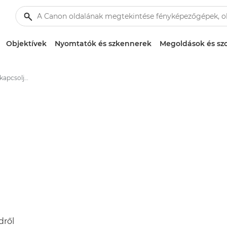
Objektívek
Nyomtatók és szkennerek
Megoldások és szo
Az image.canon összekapcsolja a Canon fényképezőgépedet a világoddal
dről