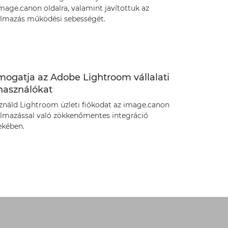
mage.canon oldalra, valamint javítottuk az
almazás működési sebességét.
mogatja az Adobe Lightroom vállalati
használókat
ználd Lightroom üzleti fiókodat az image.canon
almazással való zökkenőmentes integráció
ekében.