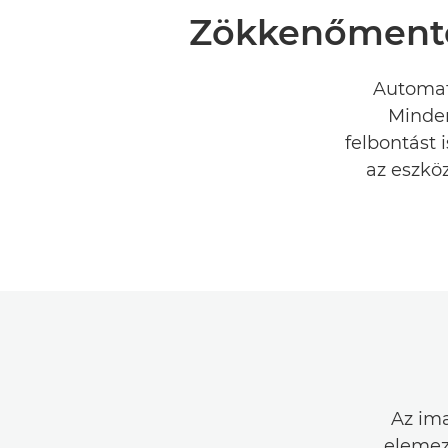
Zökkenőmentes
Automat
Minden
felbontást 
az eszköz
Az im
elemezh