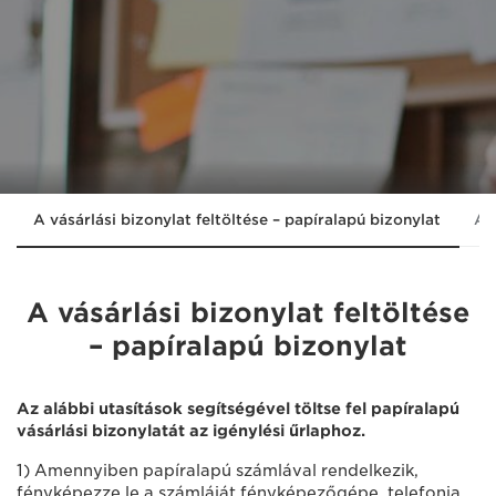
A vásárlási bizonylat feltöltése – papíralapú bizonylat
A v
A vásárlási bizonylat feltöltése
– papíralapú bizonylat
Az alábbi utasítások segítségével töltse fel papíralapú
vásárlási bizonylatát az igénylési űrlaphoz.
1) Amennyiben papíralapú számlával rendelkezik,
fényképezze le a számláját fényképezőgépe, telefonja