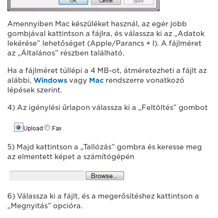
Amennyiben Mac készüléket használ, az egér jobb
gombjával kattintson a fájlra, és válassza ki az „Adatok
lekérése” lehetőséget (Apple/Parancs + I). A fájlméret
az „Általános” részben található.
Ha a fájlméret túllépi a 4 MB-ot, átméretezheti a fájlt az
alábbi,
Windows
vagy
Mac
rendszerre vonatkozó
lépések szerint.
4) Az igénylési űrlapon válassza ki a „Feltöltés” gombot
5) Majd kattintson a „Tallózás” gombra és keresse meg
az elmentett képet a számítógépén
6) Válassza ki a fájlt, és a megerősítéshez kattintson a
„Megnyitás” opcióra.