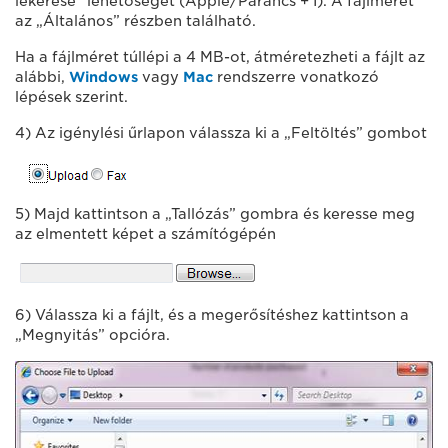
lekérése” lehetőséget (Apple/Parancs + I). A fájlméret
az „Általános” részben található.
Ha a fájlméret túllépi a 4 MB-ot, átméretezheti a fájlt az
alábbi,
Windows
vagy
Mac
rendszerre vonatkozó
lépések szerint.
4) Az igénylési űrlapon válassza ki a „Feltöltés” gombot
5) Majd kattintson a „Tallózás” gombra és keresse meg
az elmentett képet a számítógépén
6) Válassza ki a fájlt, és a megerősítéshez kattintson a
„Megnyitás” opcióra.