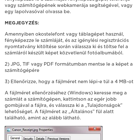
vagy számítógépének webkamerája segítségével, vagy
egy lapolvasóval olvassa be.
MEGJEGYZÉS:
Amennyiben okostelefont vagy táblagépet használ,
fényképezze le számláját, és az igénylési regisztrációs
nyomtatvány kitöltése során válassza ki és töltse fel a
számláról készült képet közvetlenül fotóalbumából.
2) JPG, TIF vagy PDF formátumban mentse le a képet a
számítógépére
3) Ellenőrizze, hogy a fájlméret nem lépi-e túl a 4 MB-ot
A fájlméret ellenőrzéséhez (Windows) keresse meg a
számlát a számítógépen, kattintson az egér jobb
gombjával a fájlra, és válassza ki a „Tulajdonságok”
lehetőséget. A fájlméret az „Általános” fül alatt
található, amint az alább látható.