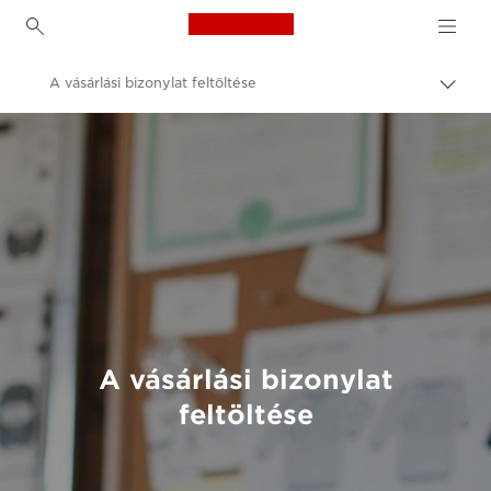
Canon Logo, back to h
A vásárlási bizonylat feltöltése
Váltá
a
Canon
navig
sávo
Consumer Product Support
közöt
A vásárlási bizonylat
feltöltése