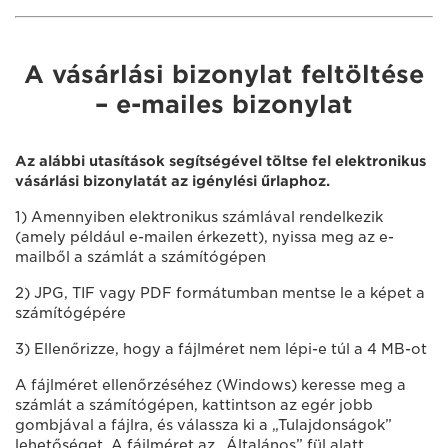
A vásárlási bizonylat feltöltése
– e-mailes bizonylat
Az alábbi utasítások segítségével töltse fel elektronikus
vásárlási bizonylatát az igénylési űrlaphoz.
1) Amennyiben elektronikus számlával rendelkezik
(amely például e-mailen érkezett), nyissa meg az e-
mailből a számlát a számítógépen
2) JPG, TIF vagy PDF formátumban mentse le a képet a
számítógépére
3) Ellenőrizze, hogy a fájlméret nem lépi-e túl a 4 MB-ot
A fájlméret ellenőrzéséhez (Windows) keresse meg a
számlát a számítógépen, kattintson az egér jobb
gombjával a fájlra, és válassza ki a „Tulajdonságok”
lehetőséget. A fájlméret az „Általános” fül alatt