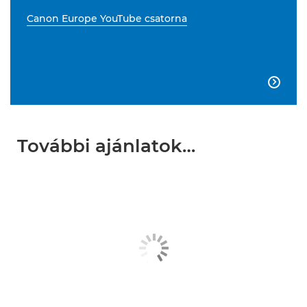
Canon Europe YouTube csatorna

További ajánlatok…