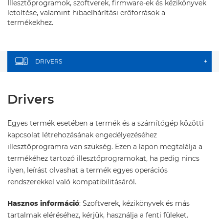
Illesztőprogramok, szoftverek, firmware-ek és kézikönyvek
letöltése, valamint hibaelhárítási erőforrások a
termékekhez.
DRIVERS
+
Drivers
Egyes termék esetében a termék és a számítógép közötti
kapcsolat létrehozásának engedélyezéséhez
illesztőprogramra van szükség. Ezen a lapon megtalálja a
termékéhez tartozó illesztőprogramokat, ha pedig nincs
ilyen, leírást olvashat a termék egyes operációs
rendszerekkel való kompatibilitásáról.
Hasznos információ
: Szoftverek, kézikönyvek és más
tartalmak eléréséhez, kérjük, használja a fenti füleket.