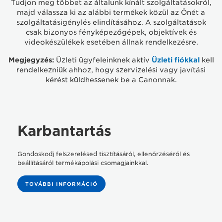
Tudjon meg többet az általunk kínált szolgáltatásokról,
majd válassza ki az alábbi termékek közül az Önét a
szolgáltatásigénylés elindításához. A szolgáltatások
JAVÍTÁS MEGSZERVEZÉSE
csak bizonyos fényképezőgépek, objektívek és
videokészülékek esetében állnak rendelkezésre.
Megjegyzés:
Üzleti ügyfeleinknek aktív
Üzleti fiókkal
kell
EGYEZTESSEN SZOLGÁLTATÁST
rendelkezniük ahhoz, hogy szervizelési vagy javítási
kérést küldhessenek be a Canonnak.
A NYOMTATÓ WI-FI-JE ÉS BEÁLLÍTÁSA
Karbantartás
NYOMTATÓHIBAKÓDOK
Gondoskodj felszerelésed tisztításáról, ellenőrzéséről és
beállításáról termékápolási csomagjainkkal.
FÉNYKÉPEZŐGÉP-HIBAKÓDOK
TOVÁBBI INFORMÁCIÓ
A JEGY ÁLLAPOTÁNAK ELLENŐRZÉSE