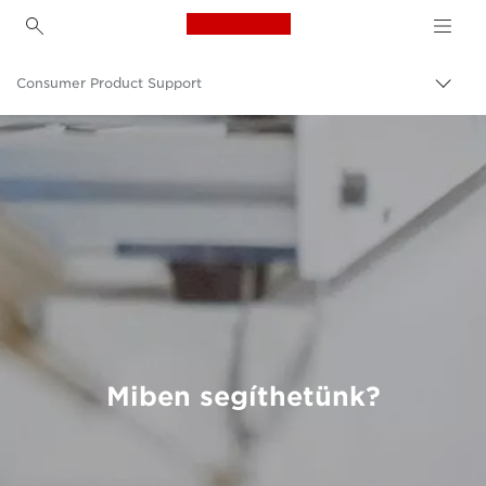
Canon Logo, back to h
Consumer Product Support
Váltá
Canon
Miben segíthetünk?