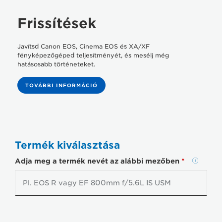
PIXMA NYOMTATÁSI CSOMAG
Frissítések
Javítsd Canon EOS, Cinema EOS és XA/XF
A PÉNZVISSZATÉRÍTÉSI IGÉNYLÉS ÁLLAPOTÁNAK
fényképezőgéped teljesítményét, és mesélj még
ELLENŐRZÉSE
hatásosabb történeteket.
TOVÁBBI INFORMÁCIÓ
JÓTÁLLÁSSAL KAPCSOLATOS INFORMÁCIÓK
CANON CLUB
Termék kiválasztása
Adja meg a termék nevét az alábbi mezőben
*
HOL KAPHATÓ?
ÜZLETI FIÓK