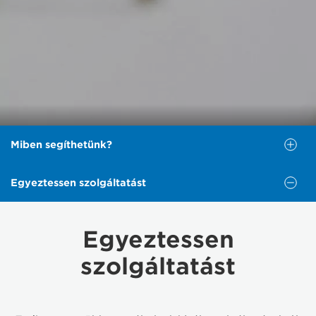
Miben segíthetünk?
Egyeztessen szolgáltatást
Miben segíthetünk?
Egyeztessen
Válasszon az alábbi lehetőségek közül a szükséges
támogatás igénybevételéhez.
szolgáltatást
KAPCSOLAT