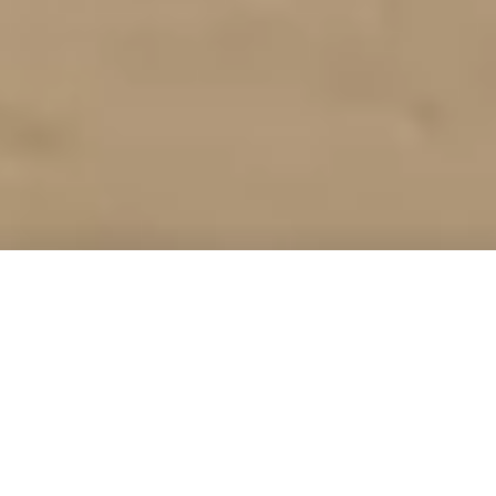
CHRISTIAN ANDERL
Tiszta és precíz filmezés
Vissza az Inspiráció részhez