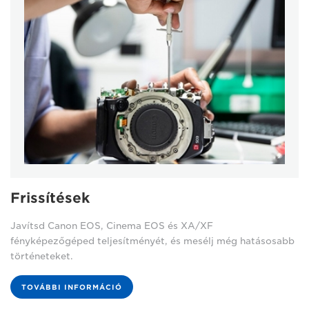
Frissítések
Javítsd Canon EOS, Cinema EOS és XA/XF
fényképezőgéped teljesítményét, és mesélj még hatásosabb
történeteket.
TOVÁBBI INFORMÁCIÓ